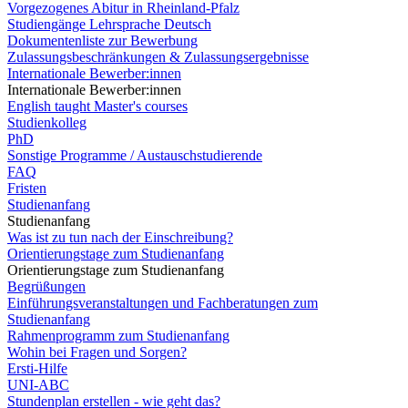
Vorgezogenes Abitur in Rheinland-Pfalz
Studiengänge Lehrsprache Deutsch
Dokumentenliste zur Bewerbung
Zulassungsbeschränkungen & Zulassungsergebnisse
Internationale Bewerber:innen
Internationale Bewerber:innen
English taught Master's courses
Studienkolleg
PhD
Sonstige Programme / Austauschstudierende
FAQ
Fristen
Studienanfang
Studienanfang
Was ist zu tun nach der Einschreibung?
Orientierungstage zum Studienanfang
Orientierungstage zum Studienanfang
Begrüßungen
Einführungsveranstaltungen und Fachberatungen zum
Studienanfang
Rahmenprogramm zum Studienanfang
Wohin bei Fragen und Sorgen?
Ersti-Hilfe
UNI-ABC
Stundenplan erstellen - wie geht das?