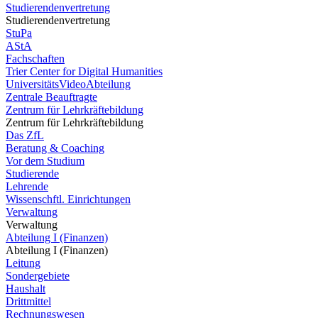
Studierendenvertretung
Studierendenvertretung
StuPa
AStA
Fachschaften
Trier Center for Digital Humanities
UniversitätsVideoAbteilung
Zentrale Beauftragte
Zentrum für Lehrkräftebildung
Zentrum für Lehrkräftebildung
Das ZfL
Beratung & Coaching
Vor dem Studium
Studierende
Lehrende
Wissenschftl. Einrichtungen
Verwaltung
Verwaltung
Abteilung I (Finanzen)
Abteilung I (Finanzen)
Leitung
Sondergebiete
Haushalt
Drittmittel
Rechnungswesen