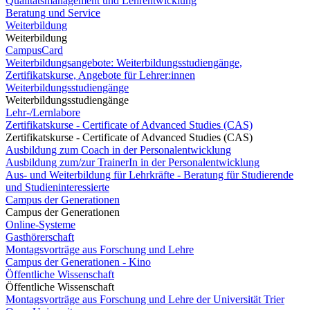
Qualitätsmanagement und Lehrentwicklung
Beratung und Service
Weiterbildung
Weiterbildung
CampusCard
Weiterbildungsangebote: Weiterbildungsstudiengänge,
Zertifikatskurse, Angebote für Lehrer:innen
Weiterbildungsstudiengänge
Weiterbildungsstudiengänge
Lehr-/Lernlabore
Zertifikatskurse - Certificate of Advanced Studies (CAS)
Zertifikatskurse - Certificate of Advanced Studies (CAS)
Ausbildung zum Coach in der Personalentwicklung
Ausbildung zum/zur TrainerIn in der Personalentwicklung
Aus- und Weiterbildung für Lehrkräfte - Beratung für Studierende
und Studieninteressierte
Campus der Generationen
Campus der Generationen
Online-Systeme
Gasthörerschaft
Montagsvorträge aus Forschung und Lehre
Campus der Generationen - Kino
Öffentliche Wissenschaft
Öffentliche Wissenschaft
Montagsvorträge aus Forschung und Lehre der Universität Trier