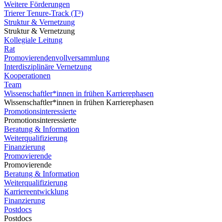
Weitere Förderungen
Trierer Tenure-Track (T³)
Struktur & Vernetzung
Struktur & Vernetzung
Kollegiale Leitung
Rat
Promovierendenvollversammlung
Interdisziplinäre Vernetzung
Kooperationen
Team
Wissenschaftler*innen in frühen Karrierephasen
Wissenschaftler*innen in frühen Karrierephasen
Promotionsinteressierte
Promotionsinteressierte
Beratung & Information
Weiterqualifizierung
Finanzierung
Promovierende
Promovierende
Beratung & Information
Weiterqualifizierung
Karriereentwicklung
Finanzierung
Postdocs
Postdocs