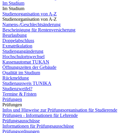
Im Studium
Im Studium
Studienorganisation von A-Z
Studienorganisation von A-Z
Namens-/Geschlechtsänderung
Bescheinigung für Rentenversicherung
Beurlaubung
Doppelabschluss
Exmatrikulation
Studiengangänderung
Hochschulortswechsel
Kassenautomat TUKAN
Öffnungszeiten der Gebäude
Qualität im Studium
Rückmeldung
Studienausweis TUNIKA
Studienzweifel?
Termine & Fristen
Prüfungen
Prüfungen
Infos und Hinweise zur Prüfungsorganisation für Studierende
Prüfungen - Informationen für Lehrende
Prüfungsausschüsse
Informationen für Prüfungsausschüsse
Prüfungsordnungen