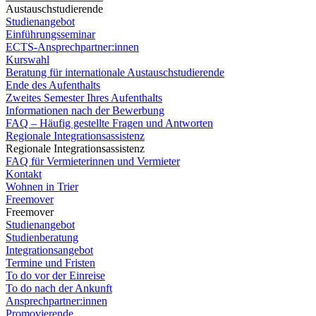
Austauschstudierende
Studienangebot
Einführungsseminar
ECTS-Ansprechpartner:innen
Kurswahl
Beratung für internationale Austauschstudierende
Ende des Aufenthalts
Zweites Semester Ihres Aufenthalts
Informationen nach der Bewerbung
FAQ – Häufig gestellte Fragen und Antworten
Regionale Integrationsassistenz
Regionale Integrationsassistenz
FAQ für Vermieterinnen und Vermieter
Kontakt
Wohnen in Trier
Freemover
Freemover
Studienangebot
Studienberatung
Integrationsangebot
Termine und Fristen
To do vor der Einreise
To do nach der Ankunft
Ansprechpartner:innen
Promovierende