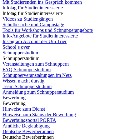
Mit Studierenden ins Gespräch kommen
Infotag für Studieninteressierte
Infotag für Studieninteressierte
Videos zu Studiengängen
Schulbesuche und Campustage
Tools für Workshops und Schnupperangebote
Info-Angebote für Studieninteressierte
Instagram Account der Uni Trier
School´s over
Schnupperstudium
Schnupperstudium
Veranstaltungen zum Schnuppern
FAQ Schnupperstudium
Schnupperveranstaltungen im Netz
Wissen macht durstig
Team Schnupperstudium
Anmeldung zum Schnupperstudium
Bewerbung
Bewerbung
Hinweise zum Dienst
Hinweise zum Status der Bewerbung
Bewerbungsportal PORTA
Amtliche Beglaubigung
Deutsche Bewerber:innen
Deutsche Bewerber:innen