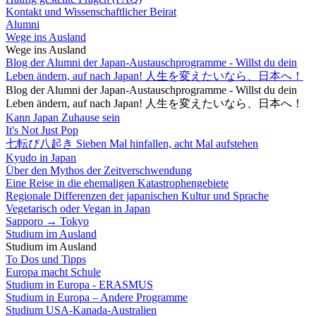
Kontakt und Wissenschaftlicher Beirat
Alumni
Wege ins Ausland
Wege ins Ausland
Blog der Alumni der Japan-Austauschprogramme - Willst du dein
Leben ändern, auf nach Japan! 人生を変えたいなら、日本へ！
Blog der Alumni der Japan-Austauschprogramme - Willst du dein
Leben ändern, auf nach Japan! 人生を変えたいなら、日本へ！
Kann Japan Zuhause sein
It's Not Just Pop
七転び八起き Sieben Mal hinfallen, acht Mal aufstehen
Kyudo in Japan
Über den Mythos der Zeitverschwendung
Eine Reise in die ehemaligen Katastrophengebiete
Regionale Differenzen der japanischen Kultur und Sprache
Vegetarisch oder Vegan in Japan
Sapporo → Tokyo
Studium im Ausland
Studium im Ausland
To Dos und Tipps
Europa macht Schule
Studium in Europa - ERASMUS
Studium in Europa – Andere Programme
Studium USA-Kanada-Australien