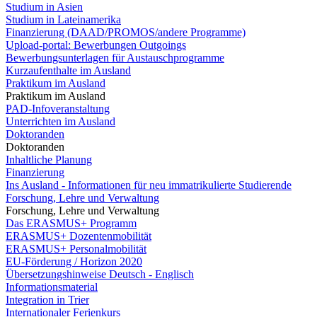
Studium in Asien
Studium in Lateinamerika
Finanzierung (DAAD/PROMOS/andere Programme)
Upload-portal: Bewerbungen Outgoings
Bewerbungsunterlagen für Austauschprogramme
Kurzaufenthalte im Ausland
Praktikum im Ausland
Praktikum im Ausland
PAD-Infoveranstaltung
Unterrichten im Ausland
Doktoranden
Doktoranden
Inhaltliche Planung
Finanzierung
Ins Ausland - Informationen für neu immatrikulierte Studierende
Forschung, Lehre und Verwaltung
Forschung, Lehre und Verwaltung
Das ERASMUS+ Programm
ERASMUS+ Dozentenmobilität
ERASMUS+ Personalmobilität
EU-Förderung / Horizon 2020
Übersetzungshinweise Deutsch - Englisch
Informationsmaterial
Integration in Trier
Internationaler Ferienkurs