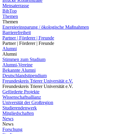
Brücke Kohlenstraße
Mensaterrasse
BibTop
Themen
Themen
Energieeinsparung / ökologische Maßnahmen
Barrierefreiheit
Partner | Förderer | Freunde
Partner | Förderer | Freunde
Alumni
Alumni
Stimmen zum Studium
Alumni-Vereine
Bekannte Alumni
Deutschlandstipendium
Freundeskreis Trierer Universität e.V.
Freundeskreis Trierer Universität e.V.
Geförderte Projekte
Wissenschaftsallianz
Universität der Großregion
Studierendenwerk
Mitgliedschaften
News
News
Forschung