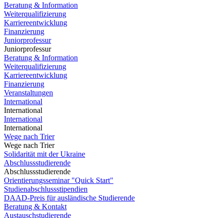
Beratung & Information
Weiterqualifizierung
Karriereentwicklung
Finanzierung
Juniorprofessur
Juniorprofessur
Beratung & Information
Weiterqualifizierung
Karriereentwicklung
Finanzierung
Veranstaltungen
International
International
International
International
Wege nach Trier
Wege nach Trier
Solidarität mit der Ukraine
Abschlussstudierende
Abschlussstudierende
Orientierungsseminar "Quick Start"
Studienabschlussstipendien
DAAD-Preis für ausländische Studierende
Beratung & Kontakt
Austauschstudierende