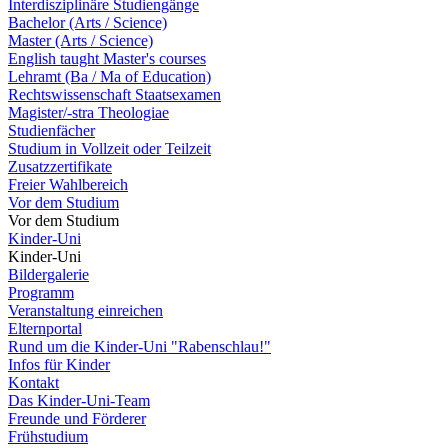
Interdisziplinäre Studiengänge
Bachelor (Arts / Science)
Master (Arts / Science)
English taught Master's courses
Lehramt (Ba / Ma of Education)
Rechtswissenschaft Staatsexamen
Magister/-stra Theologiae
Studienfächer
Studium in Vollzeit oder Teilzeit
Zusatzzertifikate
Freier Wahlbereich
Vor dem Studium
Vor dem Studium
Kinder-Uni
Kinder-Uni
Bildergalerie
Programm
Veranstaltung einreichen
Elternportal
Rund um die Kinder-Uni "Rabenschlau!"
Infos für Kinder
Kontakt
Das Kinder-Uni-Team
Freunde und Förderer
Frühstudium