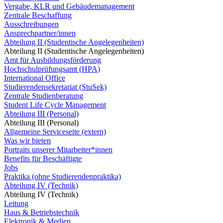
Vergabe, KLR und Gebäudemanagement
Zentrale Beschaffung
Ausschreibungen
Ansprechpartner/innen
Abteilung II (Studentische Angelegenheiten)
Abteilung II (Studentische Angelegenheiten)
Amt für Ausbildungsförderung
Hochschulprüfungsamt (HPA)
International Office
Studierendensekretariat (StuSek)
Zentrale Studienberatung
Student Life Cycle Management
Abteilung III (Personal)
Abteilung III (Personal)
Allgemeine Serviceseite (extern)
Was wir bieten
Portraits unserer Mitarbeiter*innen
Benefits für Beschäftigte
Jobs
Praktika (ohne Studierendenpraktika)
Abteilung IV (Technik)
Abteilung IV (Technik)
Leitung
Haus & Betriebstechnik
Elektronik & Medien