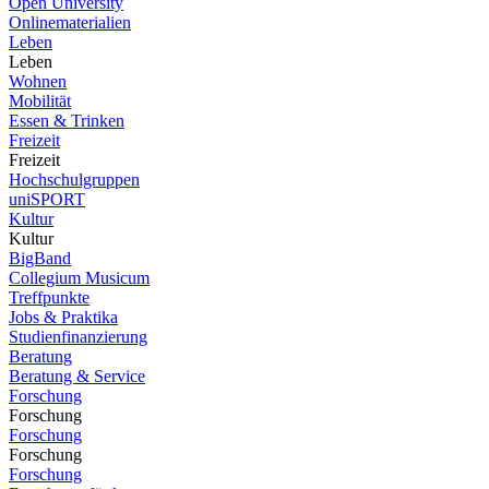
Open University
Onlinematerialien
Leben
Leben
Wohnen
Mobilität
Essen & Trinken
Freizeit
Freizeit
Hochschulgruppen
uniSPORT
Kultur
Kultur
BigBand
Collegium Musicum
Treffpunkte
Jobs & Praktika
Studienfinanzierung
Beratung
Beratung & Service
Forschung
Forschung
Forschung
Forschung
Forschung