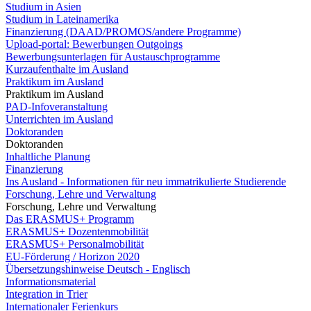
Studium in Asien
Studium in Lateinamerika
Finanzierung (DAAD/PROMOS/andere Programme)
Upload-portal: Bewerbungen Outgoings
Bewerbungsunterlagen für Austauschprogramme
Kurzaufenthalte im Ausland
Praktikum im Ausland
Praktikum im Ausland
PAD-Infoveranstaltung
Unterrichten im Ausland
Doktoranden
Doktoranden
Inhaltliche Planung
Finanzierung
Ins Ausland - Informationen für neu immatrikulierte Studierende
Forschung, Lehre und Verwaltung
Forschung, Lehre und Verwaltung
Das ERASMUS+ Programm
ERASMUS+ Dozentenmobilität
ERASMUS+ Personalmobilität
EU-Förderung / Horizon 2020
Übersetzungshinweise Deutsch - Englisch
Informationsmaterial
Integration in Trier
Internationaler Ferienkurs