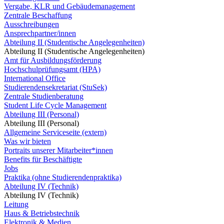
Vergabe, KLR und Gebäudemanagement
Zentrale Beschaffung
Ausschreibungen
Ansprechpartner/innen
Abteilung II (Studentische Angelegenheiten)
Abteilung II (Studentische Angelegenheiten)
Amt für Ausbildungsförderung
Hochschulprüfungsamt (HPA)
International Office
Studierendensekretariat (StuSek)
Zentrale Studienberatung
Student Life Cycle Management
Abteilung III (Personal)
Abteilung III (Personal)
Allgemeine Serviceseite (extern)
Was wir bieten
Portraits unserer Mitarbeiter*innen
Benefits für Beschäftigte
Jobs
Praktika (ohne Studierendenpraktika)
Abteilung IV (Technik)
Abteilung IV (Technik)
Leitung
Haus & Betriebstechnik
Elektronik & Medien