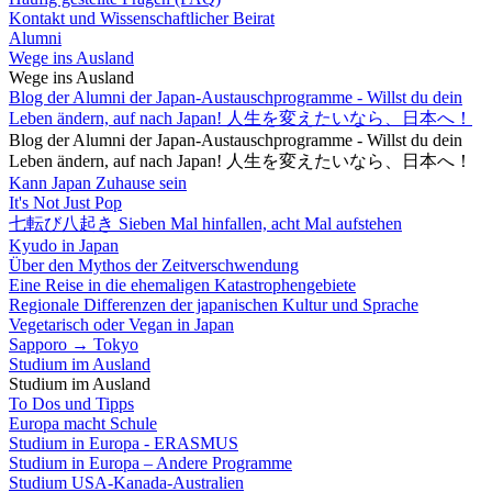
Kontakt und Wissenschaftlicher Beirat
Alumni
Wege ins Ausland
Wege ins Ausland
Blog der Alumni der Japan-Austauschprogramme - Willst du dein
Leben ändern, auf nach Japan! 人生を変えたいなら、日本へ！
Blog der Alumni der Japan-Austauschprogramme - Willst du dein
Leben ändern, auf nach Japan! 人生を変えたいなら、日本へ！
Kann Japan Zuhause sein
It's Not Just Pop
七転び八起き Sieben Mal hinfallen, acht Mal aufstehen
Kyudo in Japan
Über den Mythos der Zeitverschwendung
Eine Reise in die ehemaligen Katastrophengebiete
Regionale Differenzen der japanischen Kultur und Sprache
Vegetarisch oder Vegan in Japan
Sapporo → Tokyo
Studium im Ausland
Studium im Ausland
To Dos und Tipps
Europa macht Schule
Studium in Europa - ERASMUS
Studium in Europa – Andere Programme
Studium USA-Kanada-Australien