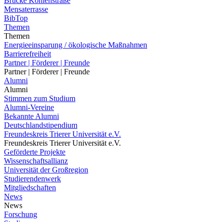
Brücke Kohlenstraße
Mensaterrasse
BibTop
Themen
Themen
Energieeinsparung / ökologische Maßnahmen
Barrierefreiheit
Partner | Förderer | Freunde
Partner | Förderer | Freunde
Alumni
Alumni
Stimmen zum Studium
Alumni-Vereine
Bekannte Alumni
Deutschlandstipendium
Freundeskreis Trierer Universität e.V.
Freundeskreis Trierer Universität e.V.
Geförderte Projekte
Wissenschaftsallianz
Universität der Großregion
Studierendenwerk
Mitgliedschaften
News
News
Forschung