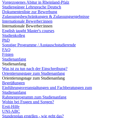
Vorgezogenes Abitur in Rheinland-Pfalz
Studiengänge Lehrsprache Deutsch
Dokumentenliste zur Bewerbung
Zulassungsbeschränkungen & Zulassungsergebnisse
Internationale Bewerber:innen
Internationale Bewerber:innen
English taught Master's courses
Studienkolleg
PhD
Sonstige Programme / Austauschstudierende
FAQ
Fristen
Studienanfang
Studienanfang
Was ist zu tun nach der Einschreibung?
Orientierungstage zum Studienanfang
Orientierungstage zum Studienanfang
Begrüßungen
Einführungsveranstaltungen und Fachberatungen zum
Studienanfang
Rahmenprogramm zum Studienanfang
Wohin bei Fragen und Sorgen?
Ersti-Hilfe
UNI-ABC
Stundenplan erstellen - wie geht das?