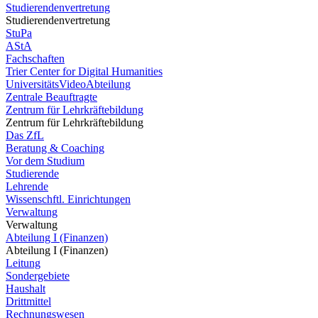
Studierendenvertretung
Studierendenvertretung
StuPa
AStA
Fachschaften
Trier Center for Digital Humanities
UniversitätsVideoAbteilung
Zentrale Beauftragte
Zentrum für Lehrkräftebildung
Zentrum für Lehrkräftebildung
Das ZfL
Beratung & Coaching
Vor dem Studium
Studierende
Lehrende
Wissenschftl. Einrichtungen
Verwaltung
Verwaltung
Abteilung I (Finanzen)
Abteilung I (Finanzen)
Leitung
Sondergebiete
Haushalt
Drittmittel
Rechnungswesen