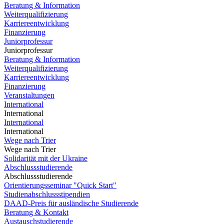
Beratung & Information
Weiterqualifizierung
Karriereentwicklung
Finanzierung
Juniorprofessur
Juniorprofessur
Beratung & Information
Weiterqualifizierung
Karriereentwicklung
Finanzierung
Veranstaltungen
International
International
International
International
Wege nach Trier
Wege nach Trier
Solidarität mit der Ukraine
Abschlussstudierende
Abschlussstudierende
Orientierungsseminar "Quick Start"
Studienabschlussstipendien
DAAD-Preis für ausländische Studierende
Beratung & Kontakt
Austauschstudierende