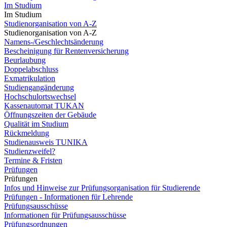
Im Studium
Im Studium
Studienorganisation von A-Z
Studienorganisation von A-Z
Namens-/Geschlechtsänderung
Bescheinigung für Rentenversicherung
Beurlaubung
Doppelabschluss
Exmatrikulation
Studiengangänderung
Hochschulortswechsel
Kassenautomat TUKAN
Öffnungszeiten der Gebäude
Qualität im Studium
Rückmeldung
Studienausweis TUNIKA
Studienzweifel?
Termine & Fristen
Prüfungen
Prüfungen
Infos und Hinweise zur Prüfungsorganisation für Studierende
Prüfungen - Informationen für Lehrende
Prüfungsausschüsse
Informationen für Prüfungsausschüsse
Prüfungsordnungen