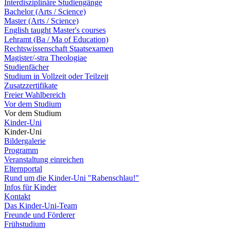
Interdisziplinäre Studiengänge
Bachelor (Arts / Science)
Master (Arts / Science)
English taught Master's courses
Lehramt (Ba / Ma of Education)
Rechtswissenschaft Staatsexamen
Magister/-stra Theologiae
Studienfächer
Studium in Vollzeit oder Teilzeit
Zusatzzertifikate
Freier Wahlbereich
Vor dem Studium
Vor dem Studium
Kinder-Uni
Kinder-Uni
Bildergalerie
Programm
Veranstaltung einreichen
Elternportal
Rund um die Kinder-Uni "Rabenschlau!"
Infos für Kinder
Kontakt
Das Kinder-Uni-Team
Freunde und Förderer
Frühstudium