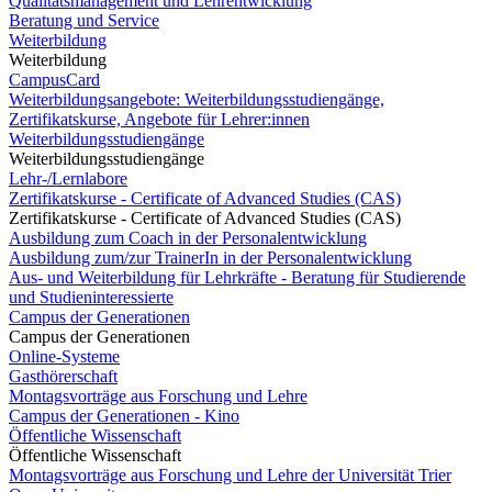
Qualitätsmanagement und Lehrentwicklung
Beratung und Service
Weiterbildung
Weiterbildung
CampusCard
Weiterbildungsangebote: Weiterbildungsstudiengänge,
Zertifikatskurse, Angebote für Lehrer:innen
Weiterbildungsstudiengänge
Weiterbildungsstudiengänge
Lehr-/Lernlabore
Zertifikatskurse - Certificate of Advanced Studies (CAS)
Zertifikatskurse - Certificate of Advanced Studies (CAS)
Ausbildung zum Coach in der Personalentwicklung
Ausbildung zum/zur TrainerIn in der Personalentwicklung
Aus- und Weiterbildung für Lehrkräfte - Beratung für Studierende
und Studieninteressierte
Campus der Generationen
Campus der Generationen
Online-Systeme
Gasthörerschaft
Montagsvorträge aus Forschung und Lehre
Campus der Generationen - Kino
Öffentliche Wissenschaft
Öffentliche Wissenschaft
Montagsvorträge aus Forschung und Lehre der Universität Trier