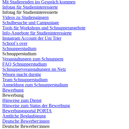
Mit Studierenden ins Gespräch kommen
Infotag für Studieninteressierte
Infotag für Studieninteressierte
Videos zu Studiengängen
Schulbesuche und Campustage
Tools für Workshops und Schnupperangebote
Info-Angebote für Studieninteressierte
Instagram Account der Uni Trier
School´s over
Schnupperstudium
Schnupperstudium
Veranstaltungen zum Schnuppern
FAQ Schnupperstudium
Schnupperveranstaltungen im Netz
Wissen macht durstig
Team Schnupperstudium
Anmeldung zum Schnupperstudium
Bewerbung
Bewerbung
Hinweise zum Dienst
Hinweise zum Status der Bewerbung
Bewerbungsportal PORTA
Amtliche Beglaubigung
Deutsche Bewerber:innen
Deutsche Bewerber:innen