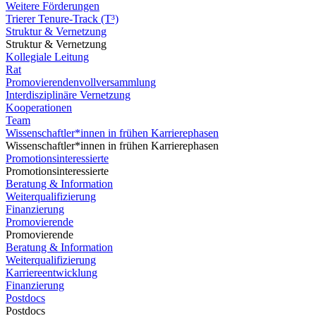
Weitere Förderungen
Trierer Tenure-Track (T³)
Struktur & Vernetzung
Struktur & Vernetzung
Kollegiale Leitung
Rat
Promovierendenvollversammlung
Interdisziplinäre Vernetzung
Kooperationen
Team
Wissenschaftler*innen in frühen Karrierephasen
Wissenschaftler*innen in frühen Karrierephasen
Promotionsinteressierte
Promotionsinteressierte
Beratung & Information
Weiterqualifizierung
Finanzierung
Promovierende
Promovierende
Beratung & Information
Weiterqualifizierung
Karriereentwicklung
Finanzierung
Postdocs
Postdocs