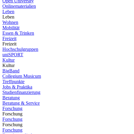
Open University
Onlinematerialien
Leben
Leben
Wohnen
Mobilität
Essen & Trinken
Freizeit
Freizeit
Hochschulgruppen
uniSPORT
Kultur
Kultur
BigBand
Collegium Musicum
Treffpunkte
Jobs & Praktika
Studienfinanzierung
Beratung
Beratung & Service
Forschung
Forschung
Forschung
Forschung
Forschung