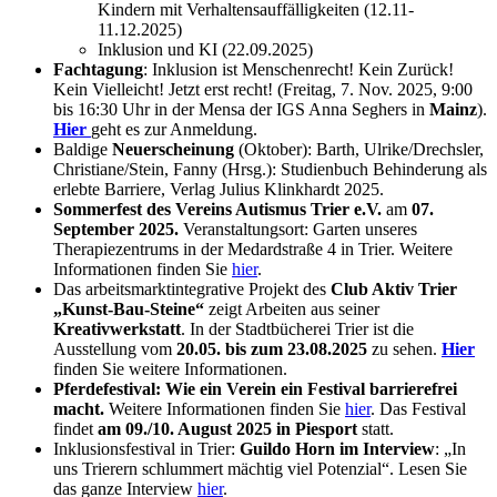
Kindern mit Verhaltensauffälligkeiten (12.11-
11.12.2025)
Inklusion und KI (22.09.2025)
Fachtagung
: Inklusion ist Menschenrecht! Kein Zurück!
Kein Vielleicht! Jetzt erst recht! (Freitag, 7. Nov. 2025, 9:00
bis 16:30 Uhr in der Mensa der IGS Anna Seghers in
Mainz
).
Hier
geht es zur Anmeldung.
Baldige
Neuerscheinung
(Oktober): Barth, Ulrike/Drechsler,
Christiane/Stein, Fanny (Hrsg.): Studienbuch Behinderung als
erlebte Barriere, Verlag Julius Klinkhardt 2025.
Sommerfest des Vereins Autismus Trier e.V.
am
07.
September 2025.
Veranstaltungsort: Garten unseres
Therapiezentrums in der Medardstraße 4 in Trier. Weitere
Informationen finden Sie
hier
.
Das arbeitsmarktintegrative Projekt des
Club Aktiv Trier
„Kunst-Bau-Steine“
zeigt Arbeiten aus seiner
Kreativwerkstatt
. In der Stadtbücherei Trier ist die
Ausstellung vom
20.05. bis zum 23.08.2025
zu sehen.
Hier
finden Sie weitere Informationen.
Pferdefestival: Wie ein Verein ein Festival barrierefrei
macht.
Weitere Informationen finden Sie
hier
. Das Festival
findet
am 09./10. August 2025 in Piesport
statt.
Inklusionsfestival in Trier:
Guildo Horn im Interview
: „In
uns Trierern schlummert mächtig viel Potenzial“. Lesen Sie
das ganze Interview
hier
.