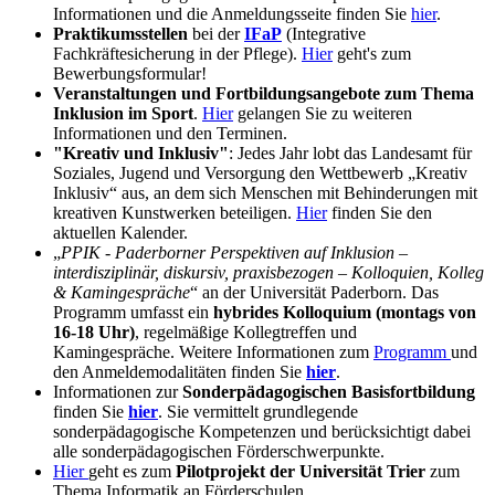
Informationen und die Anmeldungsseite finden Sie
hier
.
Praktikumsstellen
bei der
IFaP
(Integrative
Fachkräftesicherung in der Pflege).
Hier
geht's zum
Bewerbungsformular!
Veranstaltungen und Fortbildungsangebote zum Thema
Inklusion im Sport
.
Hier
gelangen Sie zu weiteren
Informationen und den Terminen.
"Kreativ und Inklusiv"
: Jedes Jahr lobt das Landesamt für
Soziales, Jugend und Versorgung den Wettbewerb „Kreativ
Inklusiv“ aus, an dem sich Menschen mit Behinderungen mit
kreativen Kunstwerken beteiligen.
Hier
finden Sie den
aktuellen Kalender.
„
PPIK - Paderborner Perspektiven auf Inklusion –
interdisziplinär, diskursiv, praxisbezogen – Kolloquien, Kolleg
& Kamingespräche
“ an der Universität Paderborn. Das
Programm umfasst ein
hybrides Kolloquium (montags von
16-18 Uhr)
, regelmäßige Kollegtreffen und
Kamingespräche. Weitere Informationen zum
Programm
und
den Anmeldemodalitäten finden Sie
hier
.
Informationen zur
Sonderpädagogischen Basisfortbildung
finden Sie
hier
. Sie vermittelt grundlegende
sonderpädagogische Kompetenzen und berücksichtigt dabei
alle sonderpädagogischen Förderschwerpunkte.
Hier
geht es zum
Pilotprojekt der Universität Trier
zum
Thema Informatik an Förderschulen.