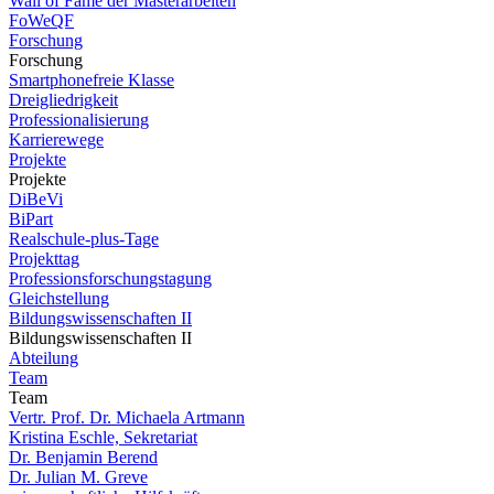
Wall of Fame der Masterarbeiten
FoWeQF
Forschung
Forschung
Smartphonefreie Klasse
Dreigliedrigkeit
Professionalisierung
Karrierewege
Projekte
Projekte
DiBeVi
BiPart
Realschule-plus-Tage
Projekttag
Professionsforschungstagung
Gleichstellung
Bildungswissenschaften II
Bildungswissenschaften II
Abteilung
Team
Team
Vertr. Prof. Dr. Michaela Artmann
Kristina Eschle, Sekretariat
Dr. Benjamin Berend
Dr. Julian M. Greve