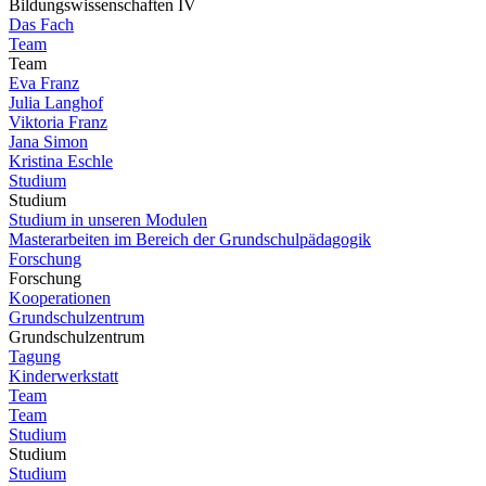
Bildungswissenschaften IV
Das Fach
Team
Team
Eva Franz
Julia Langhof
Viktoria Franz
Jana Simon
Kristina Eschle
Studium
Studium
Studium in unseren Modulen
Masterarbeiten im Bereich der Grundschulpädagogik
Forschung
Forschung
Kooperationen
Grundschulzentrum
Grundschulzentrum
Tagung
Kinderwerkstatt
Team
Team
Studium
Studium
Studium