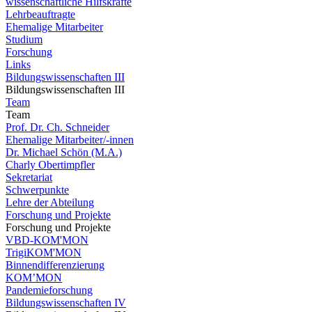
wissenschaftliche Hilfskräfte
Lehrbeauftragte
Ehemalige Mitarbeiter
Studium
Forschung
Links
Bildungswissenschaften III
Bildungswissenschaften III
Team
Team
Prof. Dr. Ch. Schneider
Ehemalige Mitarbeiter/-innen
Dr. Michael Schön (M.A.)
Charly Obertimpfler
Sekretariat
Schwerpunkte
Lehre der Abteilung
Forschung und Projekte
Forschung und Projekte
VBD-KOM'MON
TrigiKOM'MON
Binnendifferenzierung
KOM’MON
Pandemieforschung
Bildungswissenschaften IV