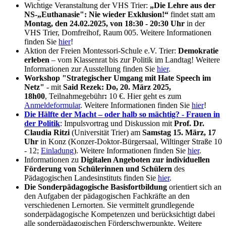
Wichtige Veranstaltung der VHS Trier:
„Die Lehre aus der
NS-„Euthanasie": Nie wieder Exklusion!“
findet statt am
Montag, den 24.02.2025, von 18:30 - 20:30 Uhr
in der
VHS Trier, Domfreihof, Raum 005. Weitere Informationen
finden Sie
hier
!
Aktion der Freien Montessori-Schule e.V. Trier:
Demokratie
erleben
– vom Klassenrat bis zur Politik im Landtag! Weitere
Informationen zur Ausstellung finden Sie
hier
.
Workshop "Strategischer Umgang mit Hate Speech im
Netz"
- mit
Said Rezek: Do, 20. März 2025,
18h00
, Teilnahmegebühr
:
10 €. Hier geht es zum
Anmeldeformular
. Weitere Informationen finden Sie
hier
!
Die Hälfte der Macht – oder halb so mächtig? - Frauen in
der Politik
: Impulsvortrag und Diskussion mit
Prof. Dr.
Claudia Ritzi
(Universität Trier) am
Samstag 15. März, 17
Uhr
in Konz (Konzer-Doktor-Bürgersaal, Wiltinger Straße 10
- 12;
Einladung
). Weitere Informationen finden Sie
hier
.
Informationen zu
Digitalen Angeboten zur individuellen
Förderung von Schülerinnen und Schülern
des
Pädagogischen Landesinstituts finden Sie
hier
.
Die Sonderpädagogische Basisfortbildung
orientiert sich an
den Aufgaben der pädagogischen Fachkräfte an den
verschiedenen Lernorten. Sie vermittelt grundlegende
sonderpädagogische Kompetenzen und berücksichtigt dabei
alle sonderpädagogischen Förderschwerpunkte. Weitere