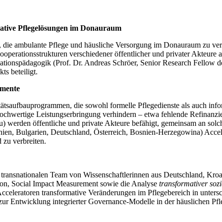
ative Pflegelösungen im Donauraum
ab, die ambulante Pflege und häusliche Versorgung im Donauraum zu ver
ooperationsstrukturen verschiedener öffentlicher und privater Akteure
nisationspädagogik (Prof. Dr. Andreas Schröer, Senior Research Fellow 
s beteiligt.
umente
ätsaufbauprogrammen, die sowohl formelle Pflegedienste als auch info
v hochwertige Leistungserbringung verhindern – etwa fehlende Refinan
au) werden öffentliche und private Akteure befähigt, gemeinsam an so
änien, Bulgarien, Deutschland, Österreich, Bosnien-Herzegowina) Acce
 zu verbreiten.
 im transnationalen Team von Wissenschaftlerinnen aus Deutschland, Kr
ion, Social Impact Measurement sowie die Analyse
transformativer soz
Acceleratoren transformative Veränderungen im Pflegebereich in unter
ur Entwicklung integrierter Governance-Modelle in der häuslichen Pfl