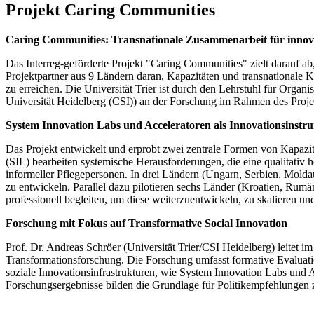
Projekt Caring Communities
Caring Communities: Transnationale Zusammenarbeit für innov
Das Interreg-geförderte Projekt "Caring Communities" zielt darauf 
Projektpartner aus 9 Ländern daran, Kapazitäten und transnationale K
zu erreichen. Die Universität Trier ist durch den Lehrstuhl für Orga
Universität Heidelberg (CSI)) an der Forschung im Rahmen des Projekt
System Innovation Labs und Acceleratoren als Innovationsinstr
Das Projekt entwickelt und erprobt zwei zentrale Formen von Kapazit
(SIL) bearbeiten systemische Herausforderungen, die eine qualitati
informeller Pflegepersonen. In drei Ländern (Ungarn, Serbien, Mold
zu entwickeln. Parallel dazu pilotieren sechs Länder (Kroatien, Rum
professionell begleiten, um diese weiterzuentwickeln, zu skalieren und
Forschung mit Fokus auf Transformative Social Innovation
Prof. Dr. Andreas Schröer (Universität Trier/CSI Heidelberg) leitet
Transformationsforschung. Die Forschung umfasst formative Evaluat
soziale Innovationsinfrastrukturen, wie System Innovation Labs und 
Forschungsergebnisse bilden die Grundlage für Politikempfehlungen z