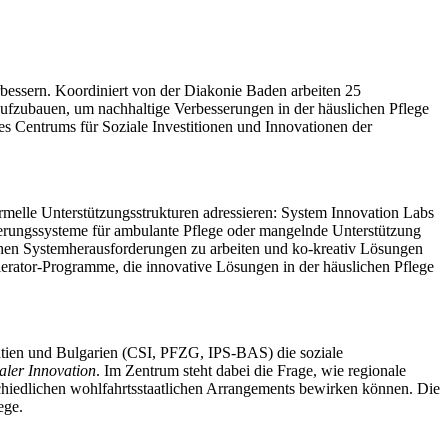
bessern. Koordiniert von der Diakonie Baden arbeiten 25
 aufzubauen, um nachhaltige Verbesserungen in der häuslichen Pflege
des Centrums für Soziale Investitionen und Innovationen der
rmelle Unterstützungsstrukturen adressieren: System Innovation Labs
zierungssysteme für ambulante Pflege oder mangelnde Unterstützung
lchen Systemherausforderungen zu arbeiten und ko-kreativ Lösungen
lerator-Programme, die innovative Lösungen in der häuslichen Pflege
oatien und Bulgarien (CSI, PFZG, IPS-BAS) die soziale
ialer Innovation
. Im Zentrum steht dabei die Frage, wie regionale
schiedlichen wohlfahrtsstaatlichen Arrangements bewirken können. Die
ege.