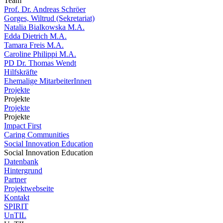
Team
Prof. Dr. Andreas Schröer
Gorges, Wiltrud (Sekretariat)
Natalia Bialkowska M.A.
Edda Dietrich M.A.
Tamara Freis M.A.
Caroline Philippi M.A.
PD Dr. Thomas Wendt
Hilfskräfte
Ehemalige MitarbeiterInnen
Projekte
Projekte
Projekte
Projekte
Impact First
Caring Communities
Social Innovation Education
Social Innovation Education
Datenbank
Hintergrund
Partner
Projektwebseite
Kontakt
SPIRIT
UnTIL