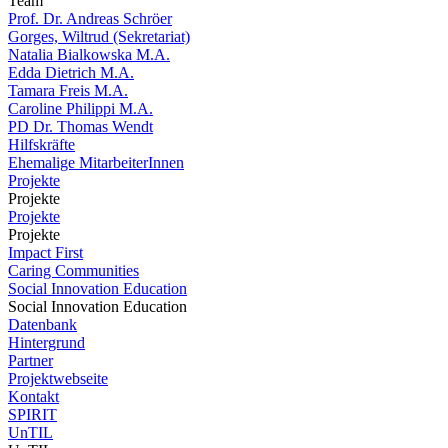
Team
Prof. Dr. Andreas Schröer
Gorges, Wiltrud (Sekretariat)
Natalia Bialkowska M.A.
Edda Dietrich M.A.
Tamara Freis M.A.
Caroline Philippi M.A.
PD Dr. Thomas Wendt
Hilfskräfte
Ehemalige MitarbeiterInnen
Projekte
Projekte
Projekte
Projekte
Impact First
Caring Communities
Social Innovation Education
Social Innovation Education
Datenbank
Hintergrund
Partner
Projektwebseite
Kontakt
SPIRIT
UnTIL