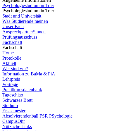
Allgemeine Informationen
Psychologiestudium in Trier
Psychologiestudium in Trier
Stadt und Universität
Was Studierende meinen
Unser Fach
Ansprechpartner*innen
Prüfungsausschuss
Fachschaft
Fachschaft
Home
Protokolle
Aktuell
Wer sind wir?
Information zu BaMa & PiA
Lehrpreis
Vorträge
Praktikumsdatenbank
Tageschiao
Schwarzes Brett
Studium
Erstsemester
Absolvierendenball FSR PSychologie
CampusOhr
Nützliche Links