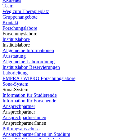
Aktuelles
Team
Weg zum Therapieplatz
Gruppenangebote
Kontakt
Forschungslabore
Forschungslabore
Institutslabore
Institutslabore
Allgemeine Informationen
Ausstattung
Allgemeine Laborordnung
Institutslabor-Reservierungen
Laborleitung
EMPRA / WIPRO Forschungslabore
Sona-System
Sona-System
Information für Studierende
Information für Forschende
Ansprechpartner
Ansprechpartner
AnsprechpartnerInnen
AnsprechpartnerInnen
Prüfungsausschuss
AnsprechpartnerInnen im Studium