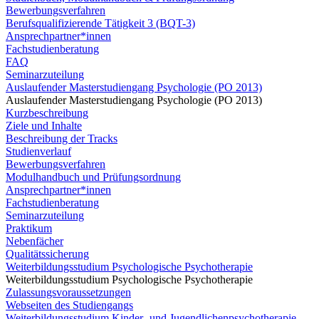
Bewerbungsverfahren
Berufsqualifizierende Tätigkeit 3 (BQT-3)
Ansprechpartner*innen
Fachstudienberatung
FAQ
Seminarzuteilung
Auslaufender Masterstudiengang Psychologie (PO 2013)
Auslaufender Masterstudiengang Psychologie (PO 2013)
Kurzbeschreibung
Ziele und Inhalte
Beschreibung der Tracks
Studienverlauf
Bewerbungsverfahren
Modulhandbuch und Prüfungsordnung
Ansprechpartner*innen
Fachstudienberatung
Seminarzuteilung
Praktikum
Nebenfächer
Qualitätssicherung
Weiterbildungsstudium Psychologische Psychotherapie
Weiterbildungsstudium Psychologische Psychotherapie
Zulassungsvoraussetzungen
Webseiten des Studiengangs
Weiterbildungsstudium Kinder- und Jugendlichenpsychotherapie