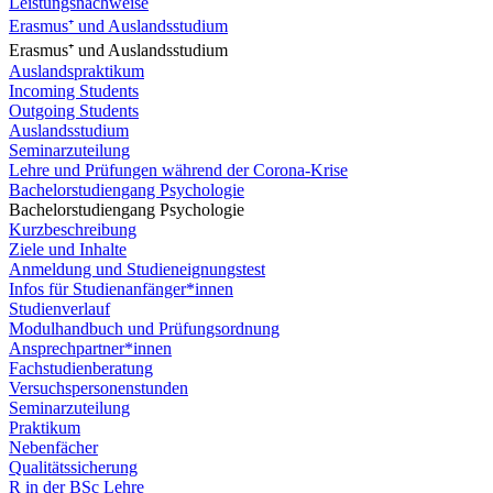
Leistungsnachweise
Erasmus⁺ und Auslandsstudium
Erasmus⁺ und Auslandsstudium
Auslandspraktikum
Incoming Students
Outgoing Students
Auslandsstudium
Seminarzuteilung
Lehre und Prüfungen während der Corona-Krise
Bachelorstudiengang Psychologie
Bachelorstudiengang Psychologie
Kurzbeschreibung
Ziele und Inhalte
Anmeldung und Studieneignungstest
Infos für Studienanfänger*innen
Studienverlauf
Modulhandbuch und Prüfungsordnung
Ansprechpartner*innen
Fachstudienberatung
Versuchspersonenstunden
Seminarzuteilung
Praktikum
Nebenfächer
Qualitätssicherung
R in der BSc Lehre