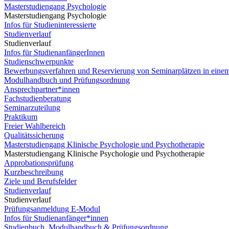
Masterstudiengang Psychologie
Masterstudiengang Psychologie
Infos für Studieninteressierte
Studienverlauf
Studienverlauf
Infos für StudienanfängerInnen
Studienschwerpunkte
Bewerbungsverfahren und Reservierung von Seminarplätzen in eine
Modulhandbuch und Prüfungsordnung
Ansprechpartner*innen
Fachstudienberatung
Seminarzuteilung
Praktikum
Freier Wahlbereich
Qualitätssicherung
Masterstudiengang Klinische Psychologie und Psychotherapie
Masterstudiengang Klinische Psychologie und Psychotherapie
Approbationsprüfung
Kurzbeschreibung
Ziele und Berufsfelder
Studienverlauf
Studienverlauf
Prüfungsanmeldung E-Modul
Infos für Studienanfänger*innen
Studienbuch, Modulhandbuch & Prüfungsordnung