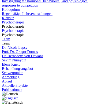
Investigating the hormonal, behavioural, and physiological
responses to competition
Kolloquium
Regelmäßige Lehrveranstaltungen
Klausur
Psychotherapie
Psychotherapie
Psychotherapie
Psychotherapie
Team
Team
Dr. Nicole Lepsy
Prof. Dr. Gregor Domes
Dr. Bernadette von Dawans
Sevim Nuraydin
Elena Kneip
Behandlungsangebot
Schwerpunkte
Anmeldung
Ablauf
Aktuelle Projekte
Publikationen