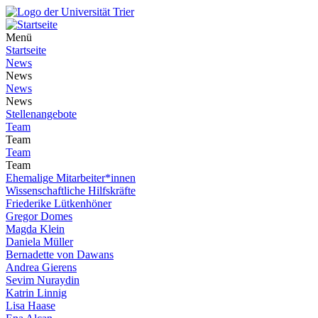
Menü
Startseite
News
News
News
News
Stellenangebote
Team
Team
Team
Team
Ehemalige Mitarbeiter*innen
Wissenschaftliche Hilfskräfte
Friederike Lütkenhöner
Gregor Domes
Magda Klein
Daniela Müller
Bernadette von Dawans
Andrea Gierens
Sevim Nuraydin
Katrin Linnig
Lisa Haase