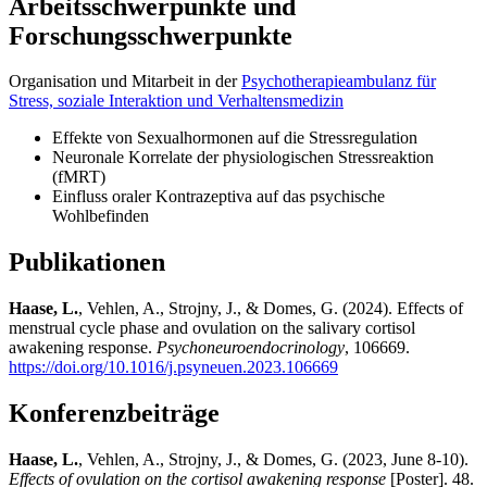
Arbeitsschwerpunkte und
Forschungsschwerpunkte
Organisation und Mitarbeit in der
Psychotherapieambulanz für
Stress, soziale Interaktion und Verhaltensmedizin
Effekte von Sexualhormonen auf die Stressregulation
Neuronale Korrelate der physiologischen Stressreaktion
(fMRT)
Einfluss oraler Kontrazeptiva auf das psychische
Wohlbefinden
Publikationen
Haase, L.
, Vehlen, A., Strojny, J., & Domes, G. (2024). Effects of
menstrual cycle phase and ovulation on the salivary cortisol
awakening response.
Psychoneuroendocrinology
, 106669.
https://doi.org/10.1016/j.psyneuen.2023.106669
Konferenzbeiträge
Haase, L.
, Vehlen, A., Strojny, J., & Domes, G. (2023, June 8-10).
Effects of ovulation on the cortisol awakening response
[Poster]. 48.