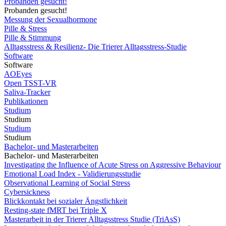
Probanden gesucht!
Probanden gesucht!
Messung der Sexualhormone
Pille & Stress
Pille & Stimmung
Alltagsstress & Resilienz- Die Trierer Alltagsstress-Studie
Software
Software
AOEyes
Open TSST-VR
Saliva-Tracker
Publikationen
Studium
Studium
Studium
Studium
Bachelor- und Masterarbeiten
Bachelor- und Masterarbeiten
Investigating the Influence of Acute Stress on Aggressive Behaviour
Emotional Load Index - Validierungsstudie
Observational Learning of Social Stress
Cybersickness
Blickkontakt bei sozialer Ängstlichkeit
Resting-state fMRT bei Triple X
Masterarbeit in der Trierer Alltagsstress Studie (TriAsS)