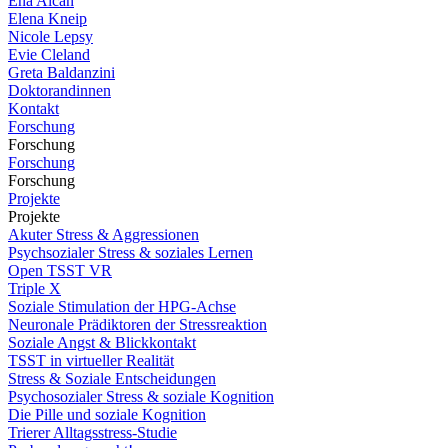
Ena Alcan
Elena Kneip
Nicole Lepsy
Evie Cleland
Greta Baldanzini
Doktorandinnen
Kontakt
Forschung
Forschung
Forschung
Forschung
Projekte
Projekte
Akuter Stress & Aggressionen
Psychsozialer Stress & soziales Lernen
Open TSST VR
Triple X
Soziale Stimulation der HPG-Achse
Neuronale Prädiktoren der Stressreaktion
Soziale Angst & Blickkontakt
TSST in virtueller Realität
Stress & Soziale Entscheidungen
Psychosozialer Stress & soziale Kognition
Die Pille und soziale Kognition
Trierer Alltagsstress-Studie