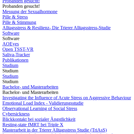
Probanden gesucht!
Probanden gesucht!
Messung der Sexualhormone
Pille & Stress
Pille & Stimmung
Alltagsstress & Resilienz- Die Trierer Alltagsstress-Studie
Software
Software
AOEyes
Open TSST-VR
Saliva-Tracker
Publikationen
Studium
Studium
Studium
Studium
Bachelor- und Masterarbeiten
Bachelor- und Masterarbeiten
Investigating the Influence of Acute Stress on Aggressive Behaviour
Emotional Load Index - Validierungsstudie
Observational Learning of Social Stress
Cybersickness
Blickkontakt bei sozialer Ängstlichkeit
Resting-state fMRT bei Triple X
Masterarbeit in der Trierer Alltagsstress Studie (TriAsS)