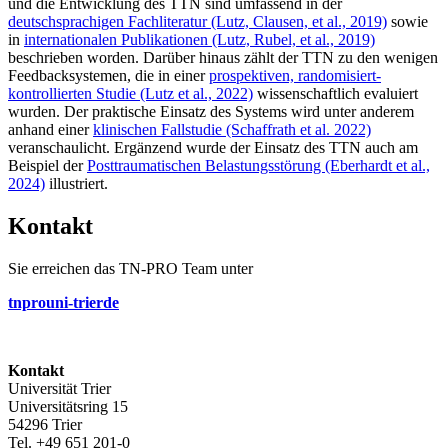
und die Entwicklung des TTN sind umfassend in der
deutschsprachigen Fachliteratur (Lutz, Clausen, et al., 2019)
sowie
in
internationalen Publikationen (Lutz, Rubel, et al., 2019)
beschrieben worden. Darüber hinaus zählt der TTN zu den wenigen
Feedbacksystemen, die in einer
prospektiven, randomisiert-
kontrollierten Studie (Lutz et al., 2022)
wissenschaftlich evaluiert
wurden. Der praktische Einsatz des Systems wird unter anderem
anhand einer
klinischen Fallstudie (Schaffrath et al. 2022)
veranschaulicht. Ergänzend wurde der Einsatz des TTN auch am
Beispiel der
Posttraumatischen Belastungsstörung (Eberhardt et al.,
2024)
illustriert.
Kontakt
Sie erreichen das TN-PRO Team unter
tnpro
uni-trier
de
Kontakt
Universität Trier
Universitätsring 15
54296 Trier
Tel. +49 651 201-0