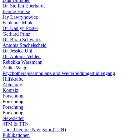
Jana Bommer
Dr. Steffen Eberhardt
Jeanne Hierse
Jay Lawrynowicz
Fabienne Mink
Dr. Kaitlyn Poster
Gerhard Prinz
Dr. Brian Schwartz
Antonia Stachelscheid
Dr. Jessica Uhl
Dr. Antonia Vehlen
Rebekka Wassmann
Anika Wege
Psychotherapieambulanz und Weiterbildungsstudiengang
Hilfskräfte
Abteilung
Kontakt
Forschung
Forschung
Forschung
Forschung
Newsletter
4TM & TTN
Trier Therapie Navigator (TTN)
Publikationen