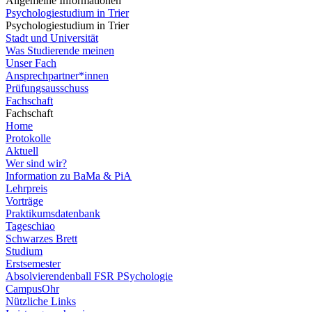
Allgemeine Informationen
Psychologiestudium in Trier
Psychologiestudium in Trier
Stadt und Universität
Was Studierende meinen
Unser Fach
Ansprechpartner*innen
Prüfungsausschuss
Fachschaft
Fachschaft
Home
Protokolle
Aktuell
Wer sind wir?
Information zu BaMa & PiA
Lehrpreis
Vorträge
Praktikumsdatenbank
Tageschiao
Schwarzes Brett
Studium
Erstsemester
Absolvierendenball FSR PSychologie
CampusOhr
Nützliche Links