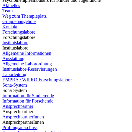
Psychotherapieambulanz für Kinder und Jugendliche
Aktuelles
Team
Weg zum Therapieplatz
Gruppenangebote
Kontakt
Forschungslabore
Forschungslabore
Institutslabore
Institutslabore
Allgemeine Informationen
Ausstattung
Allgemeine Laborordnung
Institutslabor-Reservierungen
Laborleitung
EMPRA / WIPRO Forschungslabore
Sona-System
Sona-System
Information für Studierende
Information für Forschende
Ansprechpartner
Ansprechpartner
AnsprechpartnerInnen
AnsprechpartnerInnen
Prüfungsausschuss