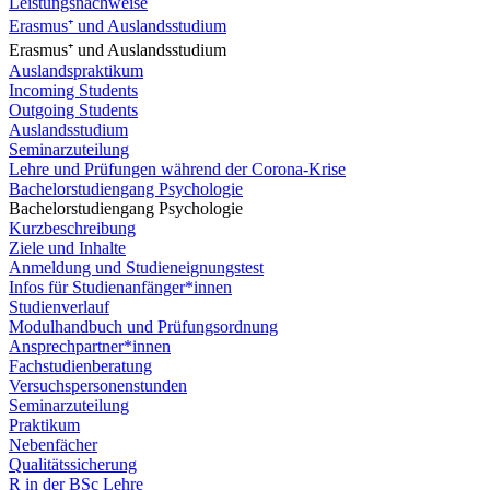
Leistungsnachweise
Erasmus⁺ und Auslandsstudium
Erasmus⁺ und Auslandsstudium
Auslandspraktikum
Incoming Students
Outgoing Students
Auslandsstudium
Seminarzuteilung
Lehre und Prüfungen während der Corona-Krise
Bachelorstudiengang Psychologie
Bachelorstudiengang Psychologie
Kurzbeschreibung
Ziele und Inhalte
Anmeldung und Studieneignungstest
Infos für Studienanfänger*innen
Studienverlauf
Modulhandbuch und Prüfungsordnung
Ansprechpartner*innen
Fachstudienberatung
Versuchspersonenstunden
Seminarzuteilung
Praktikum
Nebenfächer
Qualitätssicherung
R in der BSc Lehre