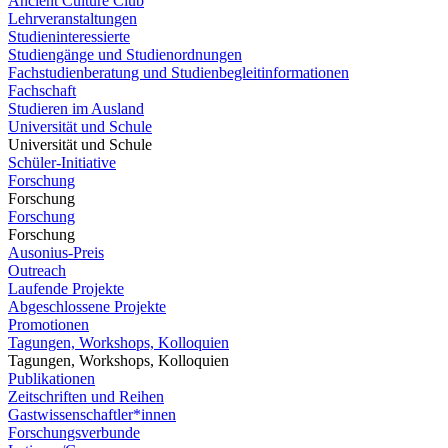
Ancient Culture Club
Lehrveranstaltungen
Studieninteressierte
Studiengänge und Studienordnungen
Fachstudienberatung und Studienbegleitinformationen
Fachschaft
Studieren im Ausland
Universität und Schule
Universität und Schule
Schüler-Initiative
Forschung
Forschung
Forschung
Forschung
Ausonius-Preis
Outreach
Laufende Projekte
Abgeschlossene Projekte
Promotionen
Tagungen, Workshops, Kolloquien
Tagungen, Workshops, Kolloquien
Publikationen
Zeitschriften und Reihen
Gastwissenschaftler*innen
Forschungsverbunde