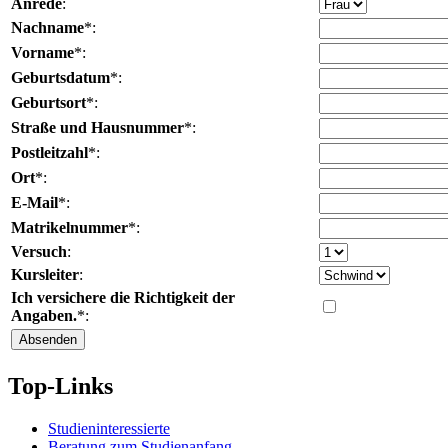
Anrede
:
Nachname
*:
Vorname
*:
Geburtsdatum
*:
Geburtsort
*:
Straße und Hausnummer
*:
Postleitzahl
*:
Ort
*:
E-Mail
*:
Matrikelnummer
*:
Versuch
:
Kursleiter
:
Ich versichere die Richtigkeit der
Angaben.
*:
Top-Links
Studieninteressierte
Beratung zum Studienanfang