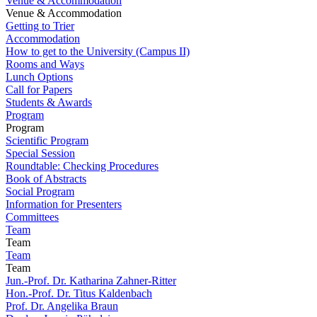
Venue & Accommodation
Venue & Accommodation
Getting to Trier
Accommodation
How to get to the University (Campus II)
Rooms and Ways
Lunch Options
Call for Papers
Students & Awards
Program
Program
Scientific Program
Special Session
Roundtable: Checking Procedures
Book of Abstracts
Social Program
Information for Presenters
Committees
Team
Team
Team
Team
Jun.-Prof. Dr. Katharina Zahner-Ritter
Hon.-Prof. Dr. Titus Kaldenbach
Prof. Dr. Angelika Braun