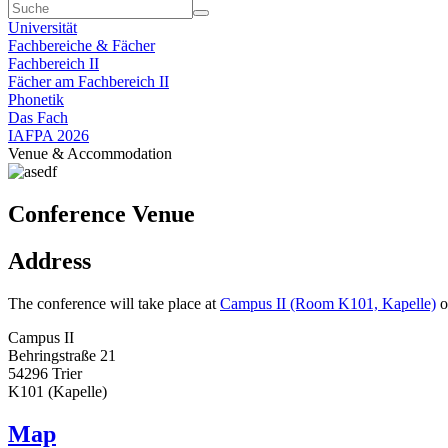
Universität
Fachbereiche & Fächer
Fachbereich II
Fächer am Fachbereich II
Phonetik
Das Fach
IAFPA 2026
Venue & Accommodation
Conference Venue
Address
The conference will take place at
Campus II (Room K101, Kapelle)
o
Campus II
Behringstraße 21
54296 Trier
K101 (Kapelle)
Map