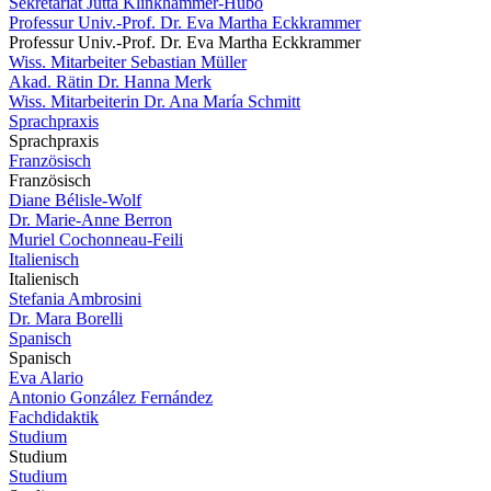
Sekretariat Jutta Klinkhammer-Hubo
Professur Univ.-Prof. Dr. Eva Martha Eckkrammer
Professur Univ.-Prof. Dr. Eva Martha Eckkrammer
Wiss. Mitarbeiter Sebastian Müller
Akad. Rätin Dr. Hanna Merk
Wiss. Mitarbeiterin Dr. Ana María Schmitt
Sprachpraxis
Sprachpraxis
Französisch
Französisch
Diane Bélisle-Wolf
Dr. Marie-Anne Berron
Muriel Cochonneau-Feili
Italienisch
Italienisch
Stefania Ambrosini
Dr. Mara Borelli
Spanisch
Spanisch
Eva Alario
Antonio González Fernández
Fachdidaktik
Studium
Studium
Studium