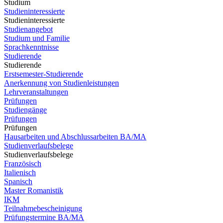
Studium
Studieninteressierte
Studieninteressierte
Studienangebot
Studium und Familie
Sprachkenntnisse
Studierende
Studierende
Erstsemester-Studierende
Anerkennung von Studienleistungen
Lehrveranstaltungen
Prüfungen
Studiengänge
Prüfungen
Prüfungen
Hausarbeiten und Abschlussarbeiten BA/MA
Studienverlaufsbelege
Studienverlaufsbelege
Französisch
Italienisch
Spanisch
Master Romanistik
IKM
Teilnahmebescheinigung
Prüfungstermine BA/MA