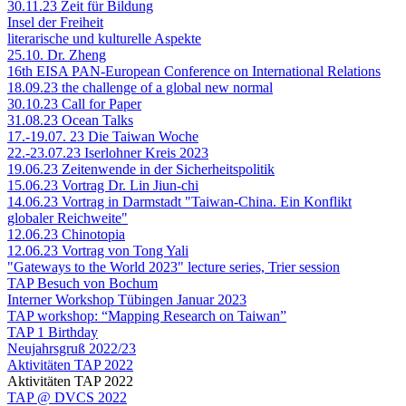
30.11.23 Zeit für Bildung
Insel der Freiheit
literarische und kulturelle Aspekte
25.10. Dr. Zheng
16th EISA PAN-European Conference on International Relations
18.09.23 the challenge of a global new normal
30.10.23 Call for Paper
31.08.23 Ocean Talks
17.-19.07. 23 Die Taiwan Woche
22.-23.07.23 Iserlohner Kreis 2023
19.06.23 Zeitenwende in der Sicherheitspolitik
15.06.23 Vortrag Dr. Lin Jiun-chi
14.06.23 Vortrag in Darmstadt "Taiwan-China. Ein Konflikt
globaler Reichweite"
12.06.23 Chinotopia
12.06.23 Vortrag von Tong Yali
"Gateways to the World 2023" lecture series, Trier session
TAP Besuch von Bochum
Interner Workshop Tübingen Januar 2023
TAP workshop: “Mapping Research on Taiwan”
TAP 1 Birthday
Neujahrsgruß 2022/23
Aktivitäten TAP 2022
Aktivitäten TAP 2022
TAP @ DVCS 2022