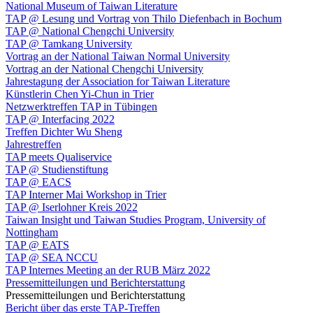
National Museum of Taiwan Literature
TAP @ Lesung und Vortrag von Thilo Diefenbach in Bochum
TAP @ National Chengchi University
TAP @ Tamkang University
Vortrag an der National Taiwan Normal University
Vortrag an der National Chengchi University
Jahrestagung der Association for Taiwan Literature
Künstlerin Chen Yi-Chun in Trier
Netzwerktreffen TAP in Tübingen
TAP @ Interfacing 2022
Treffen Dichter Wu Sheng
Jahrestreffen
TAP meets Qualiservice
TAP @ Studienstiftung
TAP @ EACS
TAP Interner Mai Workshop in Trier
TAP @ Iserlohner Kreis 2022
Taiwan Insight und Taiwan Studies Program, University of
Nottingham
TAP @ EATS
TAP @ SEA NCCU
TAP Internes Meeting an der RUB März 2022
Pressemitteilungen und Berichterstattung
Pressemitteilungen und Berichterstattung
Bericht über das erste TAP-Treffen