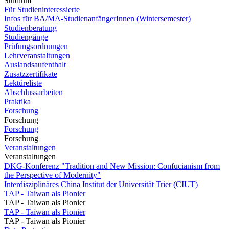
Studium
Für Studieninteressierte
Infos für BA/MA-StudienanfängerInnen (Wintersemester)
Studienberatung
Studiengänge
Prüfungsordnungen
Lehrveranstaltungen
Auslandsaufenthalt
Zusatzzertifikate
Lektüreliste
Abschlussarbeiten
Praktika
Forschung
Forschung
Forschung
Forschung
Veranstaltungen
Veranstaltungen
DKG-Konferenz "Tradition and New Mission: Confucianism from
the Perspective of Modernity"
Interdisziplinäres China Institut der Universität Trier (CIUT)
TAP - Taiwan als Pionier
TAP - Taiwan als Pionier
TAP - Taiwan als Pionier
TAP - Taiwan als Pionier