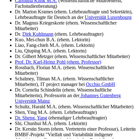
Carmitha Klink M.A.
(Wissenschaftliche Mitarbeiterin,
Fachstudienberatung)
Dr. Marion Krames (ehem. Lehrbeauftragte und Sekretärin),
Lehrbeauftragte für Deutsch an der
Universität Luxenbourg
Dr. Magnus Kriegeskorte (ehem. Wissenschaftlicher
Mitarbeiter)
Dr.
Dirk Kuhlmann
(ehem. Lehrbeauftragter)
Kuo, Mei-chun B.A. (ehem. Lektorin)
Liao, Fang-chieh M.A. (ehem. Lektorin)
Liu, Qiuping M.A. (ehem. Lektorin)
Dr. Gilbert Metzger (ehem. Wissenschaftlicher Mitarbeiter)
Prof. Dr. Karl-Heinz Pohl (ehem. Professor)
Rossbach, Florian M.A. (ehem. Wissenschaftlicher
Mitarbeiter)
Schalmey, Tilman M.A. (ehem. Wissenschaftlicher
Mitarbeiter), IT project manager bei
Occhio GmbH
Dr. Cornelia Schindelin (ehem. Wissenschaftliche
Mitarbeiterin), Professorin an der
Johannes Gutenberg
Universität Mainz
Schultz, Harald M.A. (ehem. Wissenschaftlicher Mitarbeiter)
Shen, Ying M.A. (ehem. Lehrbeauftragte)
Dr. Sheng, Yang
(ehemaliger Lehrbeauftragter)
Shi, Chunhui M.A. (ehem. Lektorin)
Dr. Kerstin Storm (ehem. Vertreterin einer Professur), Leiterin
BMBF-Projekt "Vielfalt und Variabilität indigener