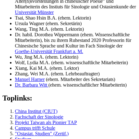
Alter(n)svorstellungen in chinesischer Poesie" und
Mitarbeiterin des Instiuts für Sinologie und Ostasienkunde der
Universität Münster
Tsai, Shao Hsin B.A. (ehem. Lektorin)
Ursula Wagner (ehem. Sekretärin)
Wang, Ting M.A. (ehem. Lektorin)
Dr. habil. Dorothea Wippermann (ehem. Wissenschaftliche
Mitarbeiterin), bis zu ihrem Ruhestand 2020 Professorin für
Chinesische Sprache und Kultur im Fach Sinologie der
Goethe-Universität Frankfurt a. M.
Wu, Jing M.A. (ehem. Lektorin)
Wolf, Lydia M.A. (ehem. wissenschaftliche Mitarbeiterin)
Xiang, Kai M.A. (ehem. Lektor)
Zhang, Wei M.A. (ehem. Lehrbeauftragter)
Manuel Harner
(ehem. Mitarbeiter des Sekretariats)
Dr. Barbara Witt
(ehem. wissenschaftlicher Mitarbeiterin)
Toplinks:
China Institut (CIUT)
Fachschaft der Sinologie
Projekt Taiwan als Pionier TAP
Campus trifft Schule
"Ostasiat. Studien" (Zertif.)