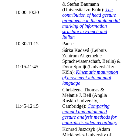
& Stefan Baumann
(Universität zu Köln):
The
10:00-10:30
contribution of head gesture
prominence in the multimodal
marking of information
structure in French and
Italian
10:30-11:15
Pause
Šárka Kadavá (Leibniz-
Zentrum Allgemeine
Sprachwissenschaft, Berlin) &
11:15-11:45
Door Spruijt (Universität zu
Köln):
Kinematic maturation
of movement into manual
language
Christeena Thomas &
Melanie J. Bell (Anglia
Ruskin University,
11:45-12:15
Cambridge):
Comparing
manual and automated
gesture analysis methods for
naturalistic video recordings
Konrad Juszczyk (Adam
Mickiewicz University of