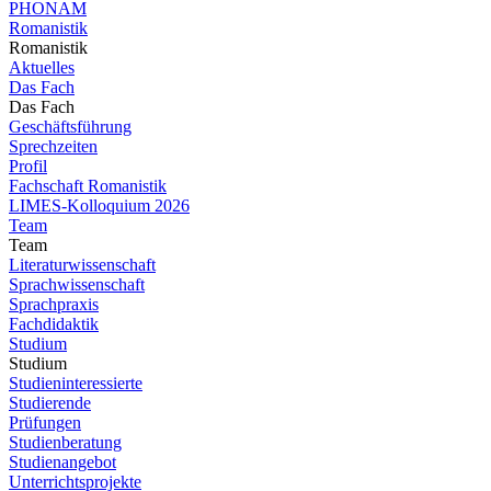
PHONAM
Romanistik
Romanistik
Aktuelles
Das Fach
Das Fach
Geschäftsführung
Sprechzeiten
Profil
Fachschaft Romanistik
LIMES-Kolloquium 2026
Team
Team
Literaturwissenschaft
Sprachwissenschaft
Sprachpraxis
Fachdidaktik
Studium
Studium
Studieninteressierte
Studierende
Prüfungen
Studienberatung
Studienangebot
Unterrichtsprojekte