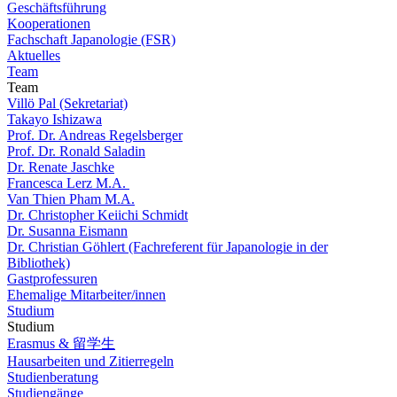
Geschäftsführung
Kooperationen
Fachschaft Japanologie (FSR)
Aktuelles
Team
Team
Villö Pal (Sekretariat)
Takayo Ishizawa
Prof. Dr. Andreas Regelsberger
Prof. Dr. Ronald Saladin
Dr. Renate Jaschke
Francesca Lerz M.A.
Van Thien Pham M.A.
Dr. Christopher Keiichi Schmidt
Dr. Susanna Eismann
Dr. Christian Göhlert (Fachreferent für Japanologie in der
Bibliothek)
Gastprofessuren
Ehemalige Mitarbeiter/innen
Studium
Studium
Erasmus & 留学生
Hausarbeiten und Zitierregeln
Studienberatung
Studiengänge