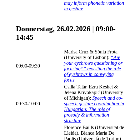
may inform phonetic variation
in gesture
Donnerstag, 26.02.2026 | 09:00-
14:45
Marisa Cruz & Sónia Frota
(University of Lisbon):
“Are
your eyebrows questioning or
09:00-09:30
focusing?” revisiting the role
of eyebrows in conveying
focus
Csilla Tatár, Ezra Keshet &
Jelena Krivokapić (University
of Michigan):
Speech and co-
09:30-10:00
speech gesture coordination in
Hungarian: The role of
prosody & information
structure
Florence Baills (Universitat de
Lleida), Bianca Maria De
Paolis (Università de Torino)