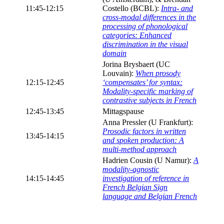
11:45-12:15
Costello (BCBL):
Intra- and
cross-modal differences in the
processing of phonological
categories: Enhanced
discrimination in the visual
domain
Jorina Brysbaert (UC
Louvain):
When prosody
12:15-12:45
‘compensates’ for syntax:
Modality-specific marking of
contrastive subjects in French
12:45-13:45
Mittagspause
Anna Pressler (U Frankfurt):
Prosodic factors in written
13:45-14:15
and spoken production: A
multi-method approach
Hadrien Cousin (U Namur):
A
modality-agnostic
14:15-14:45
investigation of reference in
French Belgian Sign
language and Belgian French