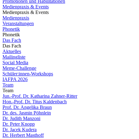
Promotionen und Habilitationen
Medienpraxis & Events
Medienpraxis & Events
Medienpraxis
Veranstaltungen
Phonetik
Phonetik
Das Fach
Das Fach
Aktuelles
Mailingliste
Social Media
Meme-Challenge
Schüler:innen-Workshops
IAFPA 2026
Team
Team
Jun.-Prof. Dr. Katharina Zahner-Ritter
Hon.-Prof. Dr. Titus Kaldenbach
Prof. Dr. Angelika Braun
Dr. des. Jasmin Pöhnlein
Dr. Judith Manzoni
Dr. Peter Knopp
Dr. Jacek Kudera
Dr. Herbert Masthoff