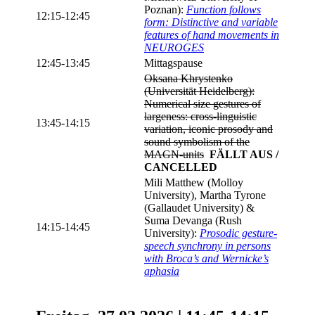
Poznan):
Function follows
12:15-12:45
form: Distinctive and variable
features of hand movements in
NEUROGES
12:45-13:45
Mittagspause
Oksana Khrystenko
(Universität Heidelberg):
Numerical size gestures of
largeness: cross-linguistic
13:45-14:15
variation, iconic prosody and
sound symbolism of the
MAGN-units
FÄLLT AUS /
CANCELLED
Mili Matthew (Molloy
University), Martha Tyrone
(Gallaudet University) &
Suma Devanga (Rush
14:15-14:45
University):
Prosodic gesture-
speech synchrony in persons
with Broca’s and Wernicke’s
aphasia