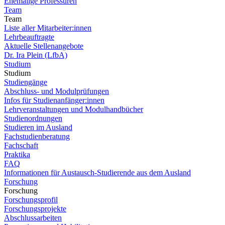
Ehemalige Professuren
Team
Team
Liste aller Mitarbeiter:innen
Lehrbeauftragte
Aktuelle Stellenangebote
Dr. Ira Plein (LfbA)
Studium
Studium
Studiengänge
Abschluss- und Modulprüfungen
Infos für Studienanfänger:innen
Lehrveranstaltungen und Modulhandbücher
Studienordnungen
Studieren im Ausland
Fachstudienberatung
Fachschaft
Praktika
FAQ
Informationen für Austausch-Studierende aus dem Ausland
Forschung
Forschung
Forschungsprofil
Forschungsprojekte
Abschlussarbeiten