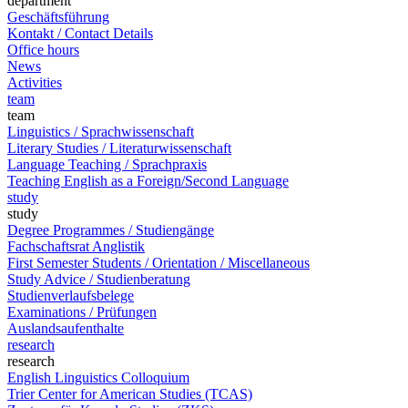
department
Geschäftsführung
Kontakt / Contact Details
Office hours
News
Activities
team
team
Linguistics / Sprachwissenschaft
Literary Studies / Literaturwissenschaft
Language Teaching / Sprachpraxis
Teaching English as a Foreign/Second Language
study
study
Degree Programmes / Studiengänge
Fachschaftsrat Anglistik
First Semester Students / Orientation / Miscellaneous
Study Advice / Studienberatung
Studienverlaufsbelege
Examinations / Prüfungen
Auslandsaufenthalte
research
research
English Linguistics Colloquium
Trier Center for American Studies (TCAS)