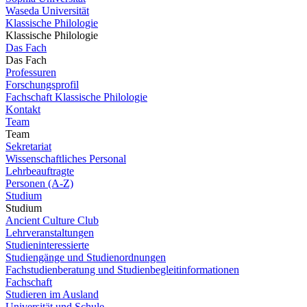
Waseda Universität
Klassische Philologie
Klassische Philologie
Das Fach
Das Fach
Professuren
Forschungsprofil
Fachschaft Klassische Philologie
Kontakt
Team
Team
Sekretariat
Wissenschaftliches Personal
Lehrbeauftragte
Personen (A-Z)
Studium
Studium
Ancient Culture Club
Lehrveranstaltungen
Studieninteressierte
Studiengänge und Studienordnungen
Fachstudienberatung und Studienbegleitinformationen
Fachschaft
Studieren im Ausland
Universität und Schule