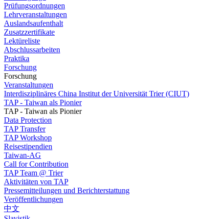
Prüfungsordnungen
Lehrveranstaltungen
Auslandsaufenthalt
Zusatzzertifikate
Lektüreliste
Abschlussarbeiten
Praktika
Forschung
Forschung
Veranstaltungen
Interdisziplinäres China Institut der Universität Trier (CIUT)
TAP - Taiwan als Pionier
TAP - Taiwan als Pionier
Data Protection
TAP Transfer
TAP Workshop
Reisestipendien
Taiwan-AG
Call for Contribution
TAP Team @ Trier
Aktivitäten von TAP
Pressemitteilungen und Berichterstattung
Veröffentlichungen
中文
Slavistik