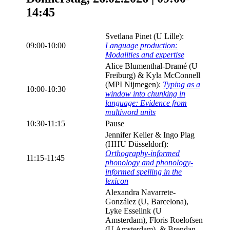
14:45
Svetlana Pinet (U Lille):
09:00-10:00
Language production:
Modalities and expertise
Alice Blumenthal-Dramé (U
Freiburg) & Kyla McConnell
(MPI Nijmegen):
Typing as a
10:00-10:30
window into chunking in
language: Evidence from
multiword units
10:30-11:15
Pause
Jennifer Keller & Ingo Plag
(HHU Düsseldorf):
Orthography-informed
11:15-11:45
phonology and phonology-
informed spelling in the
lexicon
Alexandra Navarrete-
González (U, Barcelona),
Lyke Esselink (U
Amsterdam), Floris Roelofsen
(U Amsterdam), & Brendan