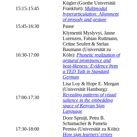
Kügler (Goethe Universität
15:15-15:45
Frankfurt):
Multimodal
hyperarticulation: Alignment
of prosody and gesture
15:45-16:30
Pause
Klymentii Myslyvyi, Janne
Lorenzen, Fabian Ruttmann,
Celine Seufert & Stefan
Baumann (Universität zu
16:30-17:00
Köln):
Phonetic realization of
gestural prominence and
beat-likeness: Evidence from
a TED Talk in Standard
German
Lisa Loy & Hope E. Morgan
(Universität Hamburg):
Revealing patterns of visual
17:00-17:30
salience in the embedding
space of Kenyan Sign
Language
Door Spruijt, Petra B.
Schumacher & Pamela
17:30-18:00
Perniss (Universität zu Köln):
How sign learners’ errors