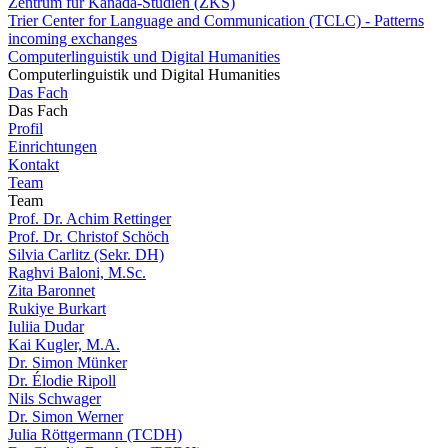
Zentrum für Kanada-Studien (ZKS)
Trier Center for Language and Communication (TCLC) - Patterns
incoming exchanges
Computerlinguistik und Digital Humanities
Computerlinguistik und Digital Humanities
Das Fach
Das Fach
Profil
Einrichtungen
Kontakt
Team
Team
Prof. Dr. Achim Rettinger
Prof. Dr. Christof Schöch
Silvia Carlitz (Sekr. DH)
Raghvi Baloni, M.Sc.
Zita Baronnet
Rukiye Burkart
Iuliia Dudar
Kai Kugler, M.A.
Dr. Simon Münker
Dr. Élodie Ripoll
Nils Schwager
Dr. Simon Werner
Julia Röttgermann (TCDH)