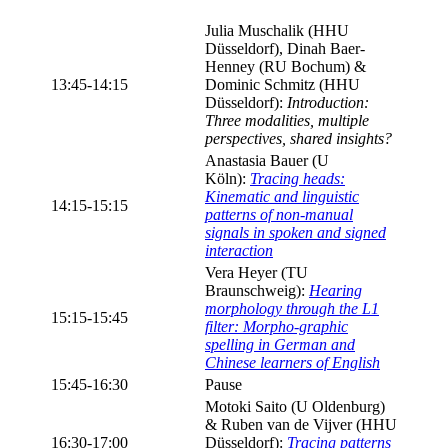
Julia Muschalik (HHU
Düsseldorf), Dinah Baer-
Henney (RU Bochum) &
13:45-14:15
Dominic Schmitz (HHU
Düsseldorf):
Introduction:
Three modalities, multiple
perspectives, shared insights?
Anastasia Bauer (U
Köln):
Tracing heads:
Kinematic and linguistic
14:15-15:15
patterns of non-manual
signals in spoken and signed
interaction
Vera Heyer (TU
Braunschweig):
Hearing
morphology through the L1
15:15-15:45
filter: Morpho-graphic
spelling in German and
Chinese learners of English
15:45-16:30
Pause
Motoki Saito (U Oldenburg)
& Ruben van de Vijver (HHU
16:30-17:00
Düsseldorf):
Tracing patterns