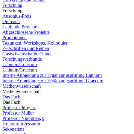
Forschung
Forschung
Ausonius-Preis
Outreach
Laufende Projekte
Abgeschlossene Projekte
Promotionen
Tagungen, Workshops, Kolloquien
Zeitschriften und Reihen
Gastwissenschaftler*innen
Forschungsverbunde
Latinum/Graecum
Latinum/Graecum
Interne Anmeldung zur Ergänzungsprüfung Latinum
Interne Anmeldung zur Ergänzungsprüfung Graecum
Medienwissenschaft
Medienwissenschaft
Das Fach
Das Fach
Professur Jürgens
Professur Müller
Professur Nuernbergk
Honorarprofessuren
Sekretariate