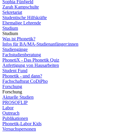
Sophia Fünfgeld
Zarah Kampschulte
Sekretariat
Studentische Hilfskräfte
Ehemalige Lehrende
Studium
Studium
Was ist Phonetik?
Infos für BA/MA-Studienanfänger:innen
Studiengänge
Fachstudienberatung
PhonetiX - Das Phonetik Quiz
Anfertigung von Hausarbeiten
Student Fund
Phonetik - und dann?
Fachschaftsrat CoDiPho
Forschung
Forschung
Aktuelle Studien
PROSOFLIP
Labor
Outreach
Publikationen
Phonetik-Labor Kids
Versuchspersonen