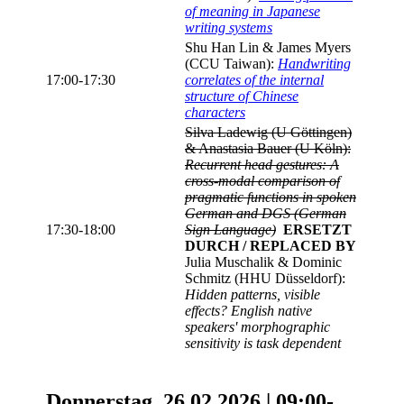
of meaning in Japanese
writing systems
Shu Han Lin & James Myers
(CCU Taiwan):
Handwriting
17:00-17:30
correlates of the internal
structure of Chinese
characters
Silva Ladewig (U Göttingen)
& Anastasia Bauer (U Köln):
Recurrent head gestures: A
cross-modal comparison of
pragmatic functions in spoken
German and DGS (German
17:30-18:00
Sign Language)
ERSETZT
DURCH / REPLACED BY
Julia Muschalik & Dominic
Schmitz (HHU Düsseldorf):
Hidden patterns, visible
effects? English native
speakers' morphographic
sensitivity is task dependent
Donnerstag, 26.02.2026 | 09:00-