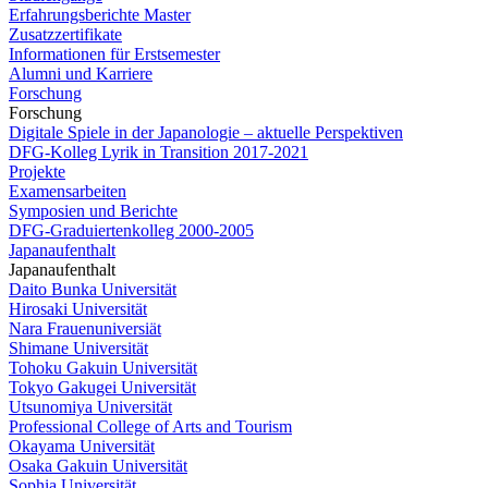
Erfahrungsberichte Master
Zusatzzertifikate
Informationen für Erstsemester
Alumni und Karriere
Forschung
Forschung
Digitale Spiele in der Japanologie – aktuelle Perspektiven
DFG-Kolleg Lyrik in Transition 2017-2021
Projekte
Examensarbeiten
Symposien und Berichte
DFG-Graduiertenkolleg 2000-2005
Japanaufenthalt
Japanaufenthalt
Daito Bunka Universität
Hirosaki Universität
Nara Frauenuniversiät
Shimane Universität
Tohoku Gakuin Universität
Tokyo Gakugei Universität
Utsunomiya Universität
Professional College of Arts and Tourism
Okayama Universität
Osaka Gakuin Universität
Sophia Universität