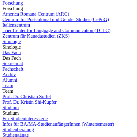
Forschung
Forschung
America Romana Centrum (ARC)
Centrum für Postcolonial und Gender Studies (CePoG)
Italienzentrum
Trier Center for Language and Communication (TCLC)
Zentrum für Kanadastudien (ZKS)
Sinologie
Sinologie
Das Fach
Das Fach
Sekretariat
Fachschaft
Archiv
Alumni
Team
Team
Prof. Dr. Christian Soffel
Prof. Dr. Kristin Shi-Kupfer
Studium
Studium
Für Studieninteressierte
Infos für BA/MA-StudienanfängerInnen (Wintersemester)
Studienberatung
Studiengänge