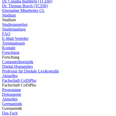
Dr. Claudia Bamberg (TCDH)
Dr. Thomas Burch (TCDH)
Ehemalige Mitarbeiter CL
Studium
Studium
Studienangebot
Studienanfang
FAQ
E-Mail-Verteiler
Terminalraum
Kontakt
Forschung
Forschung
Computerlinguistik
Digital Humanities
Professur für Digitale Lexikografie
Aktuelles
Fachschaft CoDiPho
Fachschaft CoDiPho
Programme
Dokumente
Aktuelles
Germanistik
Germanistik
Das Fach