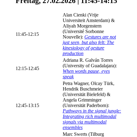
Freitag, 27.02.2026 | 11:45-14:15
Alan Cienki (Vrije
Universiteit Amsterdam) &
Aliyah Morgenstern
(Université Sorbonne
11:45-12:15
Nouvelle):
Gestures are not
just seen, but also felt: The
kinesiology of gesture
production
Adriana R. Galván Torres
(University of Guadalajara):
12:15-12:45
When words pause, eyes
speak
Petra Wagner, Olcay Türk,
Hendrik Buschmeier
(Universität Bielefeld) &
Angela Grimminger
12:45-13:15
(Universität Paderborn):
Pathways in the signal jungle:
Integrating rich multimodal
signals via multimodal
ensembles
Marc Swerts (Tilburg