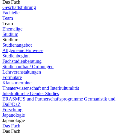
Das Fach
Geschäftsführung
Fachteile
Team
Team
Ehemalige
Studium
Studium
Studienangebot
Allgemeine Hinweise
Studienbeginn
Fachstudienberatung
Studienaufbau/ Ordnungen
Lehrveranstaltungen
Formulare
Klausurtermine
Theaterwissenschaft und Interkulturalität
Interkulturelle Gender Studies
ERASMUS und Partnerschaftsprogramme Germanistik und
DaF/DaZ
Forschung
Japanologie
Japanologie
Das Fach
Das Fach