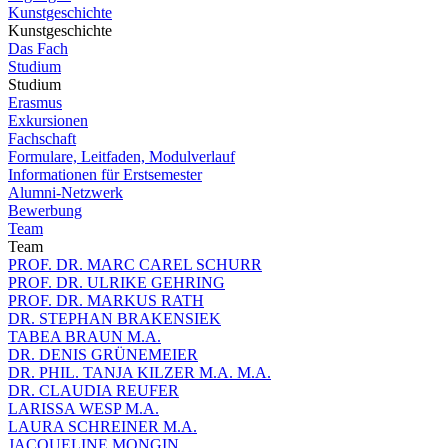
Kunstgeschichte
Kunstgeschichte
Das Fach
Studium
Studium
Erasmus
Exkursionen
Fachschaft
Formulare, Leitfaden, Modulverlauf
Informationen für Erstsemester
Alumni-Netzwerk
Bewerbung
Team
Team
PROF. DR. MARC CAREL SCHURR
PROF. DR. ULRIKE GEHRING
PROF. DR. MARKUS RATH
DR. STEPHAN BRAKENSIEK
TABEA BRAUN M.A.
DR. DENIS GRÜNEMEIER
DR. PHIL. TANJA KILZER M.A. M.A.
DR. CLAUDIA REUFER
LARISSA WESP M.A.
LAURA SCHREINER M.A.
JACQUELINE MONGIN