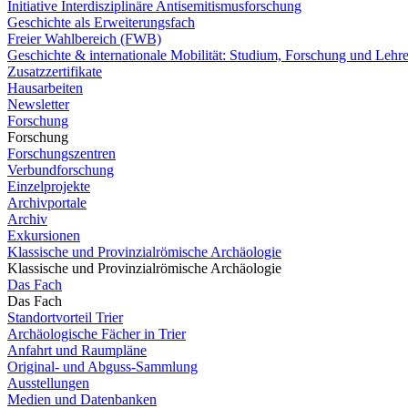
Initiative Interdisziplinäre Antisemitismusforschung
Geschichte als Erweiterungsfach
Freier Wahlbereich (FWB)
Geschichte & internationale Mobilität: Studium, Forschung und Lehr
Zusatzzertifikate
Hausarbeiten
Newsletter
Forschung
Forschung
Forschungszentren
Verbundforschung
Einzelprojekte
Archivportale
Archiv
Exkursionen
Klassische und Provinzialrömische Archäologie
Klassische und Provinzialrömische Archäologie
Das Fach
Das Fach
Standortvorteil Trier
Archäologische Fächer in Trier
Anfahrt und Raumpläne
Original- und Abguss-Sammlung
Ausstellungen
Medien und Datenbanken