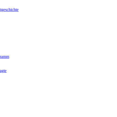
tgeschichte
gramm
agte