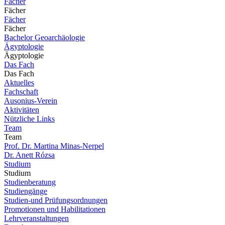
Fächer
Fächer
Fächer
Fächer
Bachelor Geoarchäologie
Ägyptologie
Ägyptologie
Das Fach
Das Fach
Aktuelles
Fachschaft
Ausonius-Verein
Aktivitäten
Nützliche Links
Team
Team
Prof. Dr. Martina Minas-Nerpel
Dr. Anett Rózsa
Studium
Studium
Studienberatung
Studiengänge
Studien-und Prüfungsordnungen
Promotionen und Habilitationen
Lehrveranstaltungen