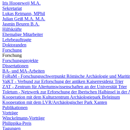
Iris Hoogeweij M.A.
Sekretariat
Lukas Reimann, MPhil
Julian Geiß M.A. M.A.
Jasmin Beuren B.A.
Hilfskräfte
Ehemalige Mitarbeiter
Lehrbeauftragte
Doktoranden
Forschung
Forschung
Forschungsprojekte
Dissertationen
BA- und MA-Arbeiten
FoRuM - Forschungsschwerpunkt Römische Archäologie und Mariti
VaKT - Verbund zur Erforschung der antiken Kaiserresidenz Trier
ZAT - Zentrum für Altertumswissenschaften an der Universität Trier
Toletum - Netzwerk zur Erforschung der Iberischen Halbinsel in der 
Kooperation mit dem Kulturzentrum Archäologiepark Belginum
Kooperation mit dem LVR/Archäologischer Park Xanten
Publikationen
Vorträge
Winckelmann-Vorträge
Philippika-Preis
Tagungen