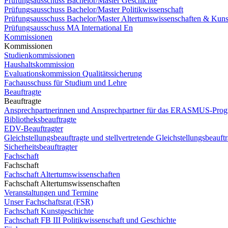
Prüfungsausschuss Bachelor/Master Geschichte
Prüfungsausschuss Bachelor/Master Politikwissenschaft
Prüfungsausschuss Bachelor/Master Altertumswissenschaften & Kuns
Prüfungsausschuss MA International En
Kommissionen
Kommissionen
Studienkommissionen
Haushaltskommission
Evaluationskommission Qualitätssicherung
Fachausschuss für Studium und Lehre
Beauftragte
Beauftragte
Ansprechpartnerinnen und Ansprechpartner für das ERASMUS-Pro
Bibliotheksbeauftragte
EDV-Beauftragter
Gleichstellungsbeauftragte und stellvertretende Gleichstellungsbeauftr
Sicherheitsbeauftragter
Fachschaft
Fachschaft
Fachschaft Altertumswissenschaften
Fachschaft Altertumswissenschaften
Veranstaltungen und Termine
Unser Fachschaftsrat (FSR)
Fachschaft Kunstgeschichte
Fachschaft FB III Politikwissenschaft und Geschichte