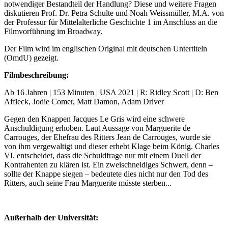
notwendiger Bestandteil der Handlung? Diese und weitere Fragen
diskutieren Prof. Dr. Petra Schulte und Noah Weissmüller, M.A. von
der Professur für Mittelalterliche Geschichte 1 im Anschluss an die
Filmvorführung im Broadway.
Der Film wird im englischen Original mit deutschen Untertiteln
(OmdU) gezeigt.
Filmbeschreibung:
Ab 16 Jahren | 153 Minuten | USA 2021 | R: Ridley Scott | D: Ben
Affleck, Jodie Comer, Matt Damon, Adam Driver
Gegen den Knappen Jacques Le Gris wird eine schwere
Anschuldigung erhoben. Laut Aussage von Marguerite de
Carrouges, der Ehefrau des Ritters Jean de Carrouges, wurde sie
von ihm vergewaltigt und dieser erhebt Klage beim König. Charles
VI. entscheidet, dass die Schuldfrage nur mit einem Duell der
Kontrahenten zu klären ist. Ein zweischneidiges Schwert, denn –
sollte der Knappe siegen – bedeutete dies nicht nur den Tod des
Ritters, auch seine Frau Marguerite müsste sterben...
Außerhalb der Universität: