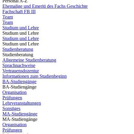
Personal A-Z
Ehemalige und Emeriti des Fachs Geschichte
Fachschaft FB III
Team
Team
Studium und Lehre
Studium und Lehre
Studium und Lehre
Studium und Lehre
Studienberatung
Studienberatung
Allgemeine Studienberatung
Sprachnachweise
Vertrauensdozentur
Informationen zum Studienbeginn
BA-Studiengänge
BA-Studiengänge
Organisation
Prüfungen
Lehrveranstaltungen
Sonstiges
MA-Studiengänge
MA-Studiengänge
Organisation
Prüfungen