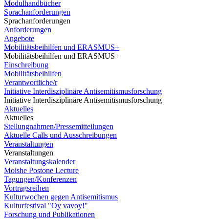
Modulhandbücher
Sprachanforderungen
Sprachanforderungen
Anforderungen
Angebote
Mobilitätsbeihilfen und ERASMUS+
Mobilitätsbeihilfen und ERASMUS+
Einschreibung
Mobilitätsbeihilfen
Verantwortliche/r
Initiative Interdisziplinäre Antisemitismusforschung
Initiative Interdisziplinäre Antisemitismusforschung
Aktuelles
Aktuelles
Stellungnahmen/Pressemitteilungen
Aktuelle Calls und Ausschreibungen
Veranstaltungen
Veranstaltungen
Veranstaltungskalender
Moishe Postone Lecture
Tagungen/Konferenzen
Vortragsreihen
Kulturwochen gegen Antisemitismus
Kulturfestival "Oy vavoy!"
Forschung und Publikationen