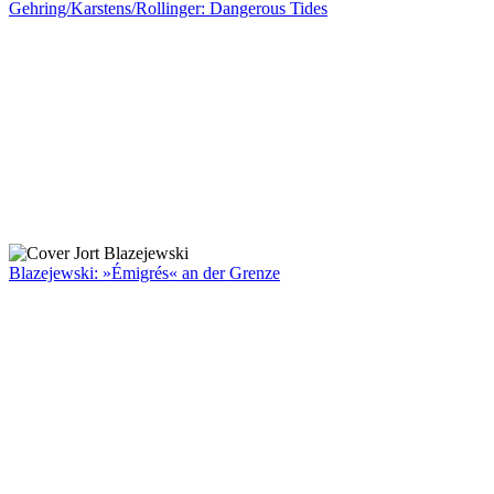
Gehring/Karstens/Rollinger: Dangerous Tides
Blazejewski: »Émigrés« an der Grenze