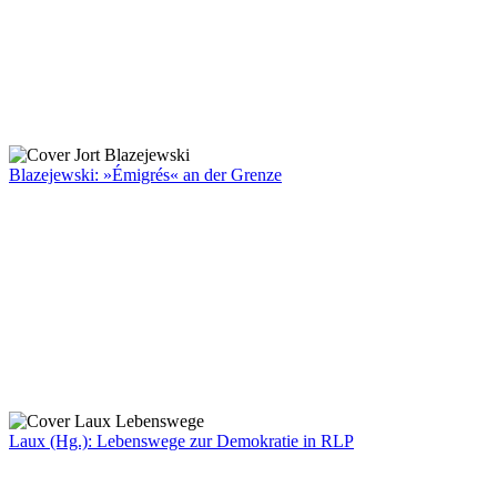
Blazejewski: »Émigrés« an der Grenze
Laux (Hg.): Lebenswege zur Demokratie in RLP