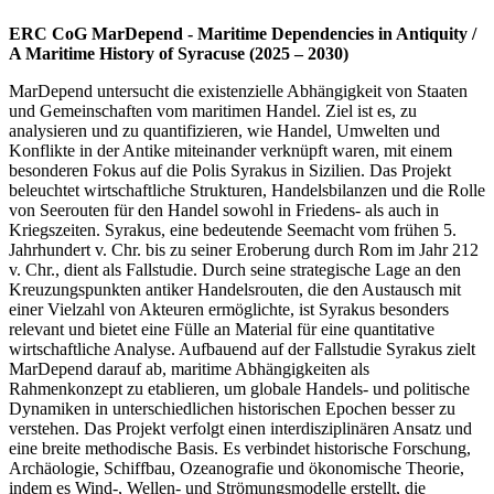
ERC CoG MarDepend - Maritime Dependencies in Antiquity /
A Maritime History of Syracuse (2025 – 2030)
MarDepend untersucht die existenzielle Abhängigkeit von Staaten
und Gemeinschaften vom maritimen Handel. Ziel ist es, zu
analysieren und zu quantifizieren, wie Handel, Umwelten und
Konflikte in der Antike miteinander verknüpft waren, mit einem
besonderen Fokus auf die Polis Syrakus in Sizilien. Das Projekt
beleuchtet wirtschaftliche Strukturen, Handelsbilanzen und die Rolle
von Seerouten für den Handel sowohl in Friedens- als auch in
Kriegszeiten. Syrakus, eine bedeutende Seemacht vom frühen 5.
Jahrhundert v. Chr. bis zu seiner Eroberung durch Rom im Jahr 212
v. Chr., dient als Fallstudie. Durch seine strategische Lage an den
Kreuzungspunkten antiker Handelsrouten, die den Austausch mit
einer Vielzahl von Akteuren ermöglichte, ist Syrakus besonders
relevant und bietet eine Fülle an Material für eine quantitative
wirtschaftliche Analyse. Aufbauend auf der Fallstudie Syrakus zielt
MarDepend darauf ab, maritime Abhängigkeiten als
Rahmenkonzept zu etablieren, um globale Handels- und politische
Dynamiken in unterschiedlichen historischen Epochen besser zu
verstehen. Das Projekt verfolgt einen interdisziplinären Ansatz und
eine breite methodische Basis. Es verbindet historische Forschung,
Archäologie, Schiffbau, Ozeanografie und ökonomische Theorie,
indem es Wind-, Wellen- und Strömungsmodelle erstellt, die