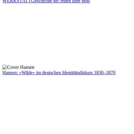
WERKSTATTGeschichte 88: reden über geld
Hansen: »Wilde« im deutschen Identitätsdiskurs 1830–1870