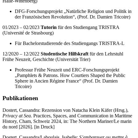
Halle-Wittenberg)
DFG-Forschungsprojekt „Natürliche Religion und Politik in
der Französischen Revolution“, (Prof. Dr. Damien Tricoire)
01/2023 – 02/2023
Tutorin
für den Studiengang TRISTRA
(Université de Strasbourg)
Für Bachelorstudierende des Studiengangs TRISTRA-L
12/2020 – 12/2022
Studentische Hilfskraft
für den Lehrstuhl
Frühe Neuzeit, Geschichte (Universität Trier)
Professur Frühe Neuzeit und ERC-Forschungsprojekt
„Pamphlets & Patrons. How Courtiers Shaped the Public
Sphere in Ancien Régime France“ (Prof. Dr. Damien
Tricoire)
Publikationen
Dostert, Cassandra: Rezension von Natacha Klein Käfer (Hrsg.),
Privacy at Sea.
Practices, Spaces, and Communication in Maritime
History, Cham, Schweiz 2024, in: The Northern Mariner/Le marin
du nord [2026]. [in Druck]
Dostert, Cassandra/Laboulais, Isabelle:
S’embarquer ou mettre à