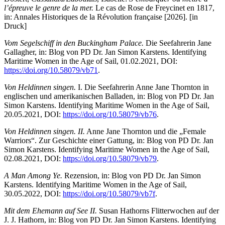
l’épreuve le genre de la mer.
Le cas de Rose de Freycinet en 1817,
in: Annales Historiques de la Révolution française [2026]. [in
Druck]
Vom Segelschiff in den Buckingham Palace.
Die Seefahrerin Jane
Gallagher, in: Blog von PD Dr. Jan Simon Karstens. Identifying
Maritime Women in the Age of Sail, 01.02.2021, DOI:
https://doi.org/10.58079/vb71
.
Von Heldinnen singen.
I. Die Seefahrerin Anne Jane Thornton in
englischen und amerikanischen Balladen, in: Blog von PD Dr. Jan
Simon Karstens. Identifying Maritime Women in the Age of Sail,
20.05.2021, DOI:
https://doi.org/10.58079/vb76
.
Von Heldinnen singen. II.
Anne Jane Thornton und die „Female
Warriors“. Zur Geschichte einer Gattung, in: Blog von PD Dr. Jan
Simon Karstens. Identifying Maritime Women in the Age of Sail,
02.08.2021, DOI:
https://doi.org/10.58079/vb79
.
A Man Among Ye.
Rezension, in: Blog von PD Dr. Jan Simon
Karstens. Identifying Maritime Women in the Age of Sail,
30.05.2022, DOI:
https://doi.org/10.58079/vb7f
.
Mit dem Ehemann auf See II.
Susan Hathorns Flitterwochen auf der
J. J. Hathorn, in: Blog von PD Dr. Jan Simon Karstens. Identifying