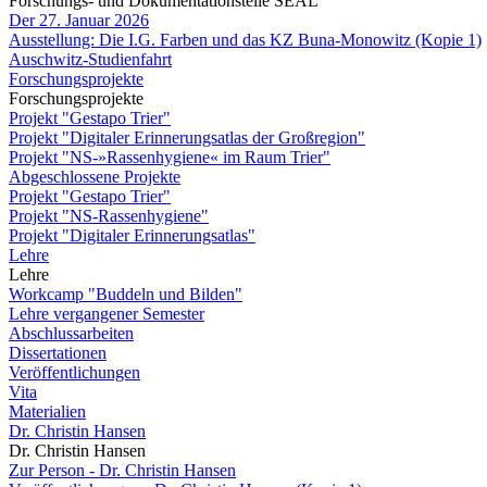
Forschungs- und Dokumentationstelle SEAL
Der 27. Januar 2026
Ausstellung: Die I.G. Farben und das KZ Buna-Monowitz (Kopie 1)
Auschwitz-Studienfahrt
Forschungsprojekte
Forschungsprojekte
Projekt "Gestapo Trier"
Projekt "Digitaler Erinnerungsatlas der Großregion"
Projekt "NS-»Rassenhygiene« im Raum Trier"
Abgeschlossene Projekte
Projekt "Gestapo Trier"
Projekt "NS-Rassenhygiene"
Projekt "Digitaler Erinnerungsatlas"
Lehre
Lehre
Workcamp "Buddeln und Bilden"
Lehre vergangener Semester
Abschlussarbeiten
Dissertationen
Veröffentlichungen
Vita
Materialien
Dr. Christin Hansen
Dr. Christin Hansen
Zur Person - Dr. Christin Hansen