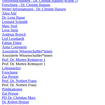
Veröffentlichungen - Dr. Christin Hansen (Kopie 1)
Forschung - Dr. Christin Hansen
Weiter Informationen - Dr. Christin Hansen
Alisa Alić
Dr. Lena Haase
Lennard Schmidt
Marc Seul
Leon Stein
Andreas Borsch
Leif Leonhardt
Fabian Ehlen
Anna Coenjaerts
Assoziierte Wissenschaftler*innen
Assoziierte Wissenschaftler*innen
Prof. Dr. Morten Reitmayer 1
Prof. Dr. Morten Reitmayer 1
Lehrangebot
Forschung
Zur Person
Prof. Dr. Norbert Franz
Prof. Dr. Norbert Franz
Publikationen
Zur Person
PD Dr. Christian Marx
Dr. Robert Heinze