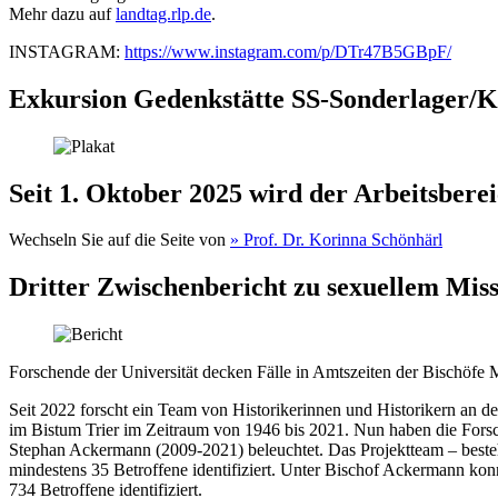
Mehr dazu auf
landtag.rlp.de
.
INSTAGRAM:
https://www.instagram.com/p/DTr47B5GBpF/
Exkursion Gedenkstätte SS-Sonderlager/KZ
Seit 1. Oktober 2025 wird der Arbeitsberei
Wechseln Sie auf die Seite von
» Prof. Dr. Korinna Schönhärl
Dritter Zwischenbericht zu sexuellem Mis
Forschende der Universität decken Fälle in Amtszeiten der Bischöf
Seit 2022 forscht ein Team von Historikerinnen und Historikern an d
im Bistum Trier im Zeitraum von 1946 bis 2021. Nun haben die Forsch
Stephan Ackermann (2009-2021) beleuchtet. Das Projektteam – besteh
mindestens 35 Betroffene identifiziert. Unter Bischof Ackermann kon
734 Betroffene identifiziert.