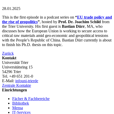
28.01.2025
This is the first episode in a podcast series on
“
EU trade policy and
the rise of geopolitics
”
, hosted by
Prof. Dr. Joachim Schild
from
the Trier University. His first guest is
Bastian Dürr
, MA, who
discusses how the European Union is working to secure access to
critical raw materials amid geo-economic and geopolitical tensions
with the People’s Republic of China. Bastian Dürr currently is about
to finish his Ph.D. thesis on this topic.
Zurück
Kontakt
Universität Trier
Universitätsring 15
54296 Trier
Tel. +49 651 201-0
E-Mail:
info
uni-trier
de
Zentrale Kontakte
Einrichtungen
Fächer & Fachbereiche
Bibliothek
Mensa
IT-Services