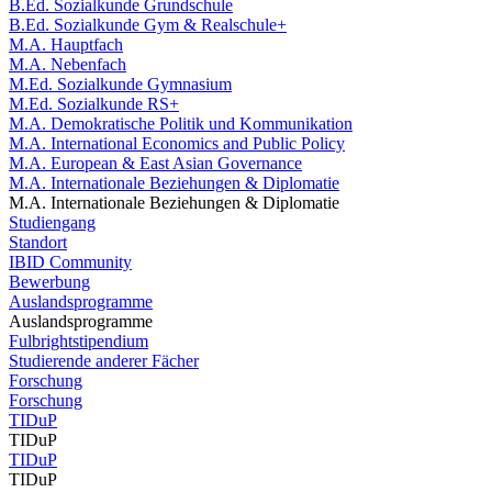
B.Ed. Sozialkunde Grundschule
B.Ed. Sozialkunde Gym & Realschule+
M.A. Hauptfach
M.A. Nebenfach
M.Ed. Sozialkunde Gymnasium
M.Ed. Sozialkunde RS+
M.A. Demokratische Politik und Kommunikation
M.A. International Economics and Public Policy
M.A. European & East Asian Governance
M.A. Internationale Beziehungen & Diplomatie
M.A. Internationale Beziehungen & Diplomatie
Studiengang
Standort
IBID Community
Bewerbung
Auslandsprogramme
Auslandsprogramme
Fulbrightstipendium
Studierende anderer Fächer
Forschung
Forschung
TIDuP
TIDuP
TIDuP
TIDuP