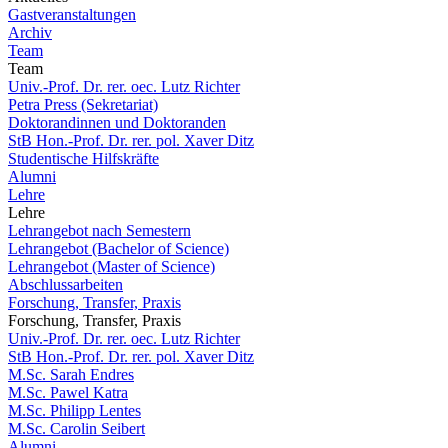
Gastveranstaltungen
Archiv
Team
Team
Univ.-Prof. Dr. rer. oec. Lutz Richter
Petra Press (Sekretariat)
Doktorandinnen und Doktoranden
StB Hon.-Prof. Dr. rer. pol. Xaver Ditz
Studentische Hilfskräfte
Alumni
Lehre
Lehre
Lehrangebot nach Semestern
Lehrangebot (Bachelor of Science)
Lehrangebot (Master of Science)
Abschlussarbeiten
Forschung, Transfer, Praxis
Forschung, Transfer, Praxis
Univ.-Prof. Dr. rer. oec. Lutz Richter
StB Hon.-Prof. Dr. rer. pol. Xaver Ditz
M.Sc. Sarah Endres
M.Sc. Pawel Katra
M.Sc. Philipp Lentes
M.Sc. Carolin Seibert
Alumni