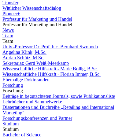
Transfer
Wittlicher Wissenschaftsdialog
Pioneer+
Professur für Marketing und Handel
Professur für Marketing und Handel
News
Team
Team
Univ.-Professor Dr. Prof. h.c. Bernhard Swoboda
Angelina Klink, M.Sc.
Adrian Schütz, M.Sc.
Sekretariat: Gerti Weiß-Meerkamp
Wissenschaftliche Hilfskraft - Marie Bollig, B.Sc.
Wissenschaftliche Hilfskraft - Florian Immer, B.Sc.
Ehemalige Doktoranden
Forschung
Forschung
Beiträge in begutachteten Journals, sowie Publikationsliste
Lehrbücher und Sammelwerke
Dissertationen und Buchreihe „Retailing and International
Marketing"
Forschungskonferenzen und Partner
Studium
Studium
Bachelor of Science