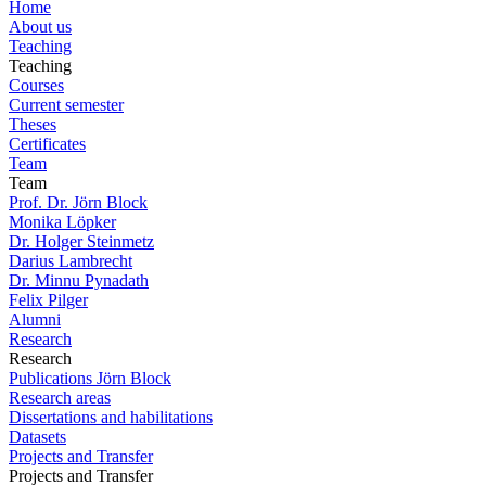
Home
About us
Teaching
Teaching
Courses
Current semester
Theses
Certificates
Team
Team
Prof. Dr. Jörn Block
Monika Löpker
Dr. Holger Steinmetz
Darius Lambrecht
Dr. Minnu Pynadath
Felix Pilger
Alumni
Research
Research
Publications Jörn Block
Research areas
Dissertations and habilitations
Datasets
Projects and Transfer
Projects and Transfer