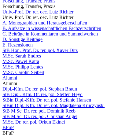
Forschung, Transfer, Praxis
Forschung, Transfer, Praxis
Univ.-Prof. Dr. rer. oec. Lutz Richter
Univ.-Prof. Dr. rer. oec. Lutz Richter
A. Monographien und Herausgeberschaften
B. Aufsätze in wissenschaftlichen Fachzeitschriften
C. Beiträge in Kommentaren und Sammelwerken
D. Sonstige Beiträge
E. Rezensionen
StB Hon.-Prof. Dr. rer. pol. Xaver Ditz
M.Sc. Sarah Endres
M.Sc. Pawel Katra
M.Sc. Philipp Lentes
M.Sc. Carolin Seibert
Alumni
Alumni
Dipl.-Kfm. Dr. rer. pol. Stephan Braun
StB Dipl.-Kfm. Dr. rer. pol. Steffen Heyd
StBin Dipl.-Kffr. Dr. rer. pol. Stefanie Hansen
StBin Dipl.-Kffr. Dr. rer. pol. Magdalena Kruczynski
StB M.Sc. Dr. rer. pol. Dominik Reeb
StB M.Sc. Dr. rer. pol. Christian Augel
M.Sc. Dr. rer. pol. Orkun Ekinci
BFuP
BFuP