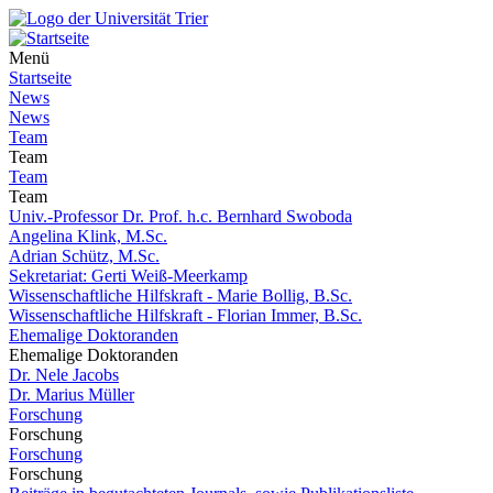
Menü
Startseite
News
News
Team
Team
Team
Team
Univ.-Professor Dr. Prof. h.c. Bernhard Swoboda
Angelina Klink, M.Sc.
Adrian Schütz, M.Sc.
Sekretariat: Gerti Weiß-Meerkamp
Wissenschaftliche Hilfskraft - Marie Bollig, B.Sc.
Wissenschaftliche Hilfskraft - Florian Immer, B.Sc.
Ehemalige Doktoranden
Ehemalige Doktoranden
Dr. Nele Jacobs
Dr. Marius Müller
Forschung
Forschung
Forschung
Forschung