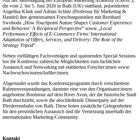
Auf der Jahrestagung der European Marketing Academy (EMAC),
die vom 2. bis 5. Juni 2026 in Bath (UK) stattfand, präsentierten
Angelina Klink und Adrian Schütz (Professur für Marketing &
Handel) ihre gemeinsamen Forschungsstudien mit Bernhard
Swoboda „
How Touchpoint Nature Shapes Customer Experience
and Behavior: A Reciprocal Perspective
“ sowie „
Local
Performance Effects of E-Commerce Firms’ International
Adaptation of Offers, Services, and Delivery: The Role of the
Strategy Tripod
“.
Neben vielfältigen Fachvorträgen und spannenden Special Sessions
bot die Konferenz zahlreiche Möglichkeiten zum fachlichen
Austausch und Networking mit etablierten Forscher:innen sowie
Nachwuchswissenschaftler:innen.
Abgerundet wurde das Konferenzprogramm durch verschiedene
Rahmenveranstaltungen, darunter eine von den Organisator:innen
angebotene Bootstour auf dem River Avon, der die historische Stadt
Bath durchzieht, sowie die abschließende Dinnerparty auf der
Pferderennbahn von Bath. Diese boten zusätzliche Gelegenheiten
für den persönlichen Austausch und die Vernetzung innerhalb der
internationalen Marketing-Community.
Kontakt