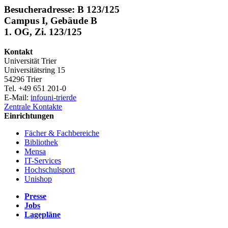
Besucheradresse: B 123/125
Campus I, Gebäude B
1. OG, Zi. 123/125
Kontakt
Universität Trier
Universitätsring 15
54296 Trier
Tel. +49 651 201-0
E-Mail:
info
uni-trier
de
Zentrale Kontakte
Einrichtungen
Fächer & Fachbereiche
Bibliothek
Mensa
IT-Services
Hochschulsport
Unishop
Presse
Jobs
Lagepläne