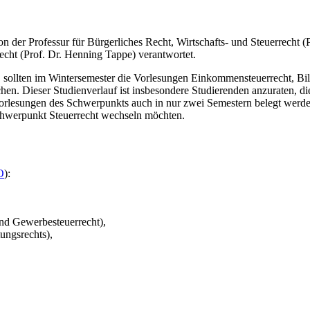
n der Professur für Bürgerliches Recht, Wirtschafts- und Steuerrecht (
recht (Prof. Dr. Henning Tappe) verantwortet.
 sollten im Wintersemester die Vorlesungen Einkommensteuerrecht, Bila
en. Dieser Studienverlauf ist insbesondere Studierenden anzuraten, di
e Vorlesungen des Schwerpunkts auch in nur zwei Semestern belegt werd
Schwerpunkt Steuerrecht wechseln möchten.
O
):
und Gewerbesteuerrecht),
ungsrechts),