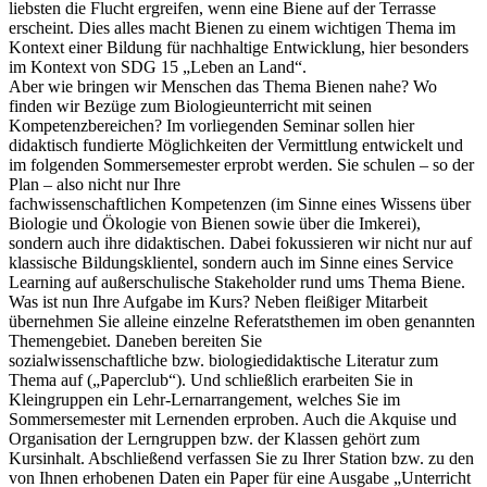
liebsten die Flucht ergreifen, wenn eine Biene auf der Terrasse
erscheint. Dies alles macht Bienen zu einem wichtigen Thema im
Kontext einer Bildung für nachhaltige Entwicklung, hier besonders
im Kontext von SDG 15 „Leben an Land“.
Aber wie bringen wir Menschen das Thema Bienen nahe? Wo
finden wir Bezüge zum Biologieunterricht mit seinen
Kompetenzbereichen? Im vorliegenden Seminar sollen hier
didaktisch fundierte Möglichkeiten der Vermittlung entwickelt und
im folgenden Sommersemester erprobt werden. Sie schulen – so der
Plan – also nicht nur Ihre
fachwissenschaftlichen Kompetenzen (im Sinne eines Wissens über
Biologie und Ökologie von Bienen sowie über die Imkerei),
sondern auch ihre didaktischen. Dabei fokussieren wir nicht nur auf
klassische Bildungsklientel, sondern auch im Sinne eines Service
Learning auf außerschulische Stakeholder rund ums Thema Biene.
Was ist nun Ihre Aufgabe im Kurs? Neben fleißiger Mitarbeit
übernehmen Sie alleine einzelne Referatsthemen im oben genannten
Themengebiet. Daneben bereiten Sie
sozialwissenschaftliche bzw. biologiedidaktische Literatur zum
Thema auf („Paperclub“). Und schließlich erarbeiten Sie in
Kleingruppen ein Lehr-Lernarrangement, welches Sie im
Sommersemester mit Lernenden erproben. Auch die Akquise und
Organisation der Lerngruppen bzw. der Klassen gehört zum
Kursinhalt. Abschließend verfassen Sie zu Ihrer Station bzw. zu den
von Ihnen erhobenen Daten ein Paper für eine Ausgabe „Unterricht