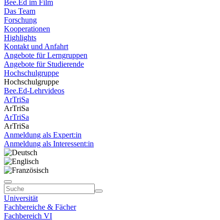
Bee.Ed im Film
Das Team
Forschung
Kooperationen
Highlights
Kontakt und Anfahrt
Angebote für Lerngruppen
Angebote für Studierende
Hochschulgruppe
Hochschulgruppe
Bee.Ed-Lehrvideos
ArTriSa
ArTriSa
ArTriSa
ArTriSa
Anmeldung als Expert:in
Anmeldung als Interessent:in
Universität
Fachbereiche & Fächer
Fachbereich VI