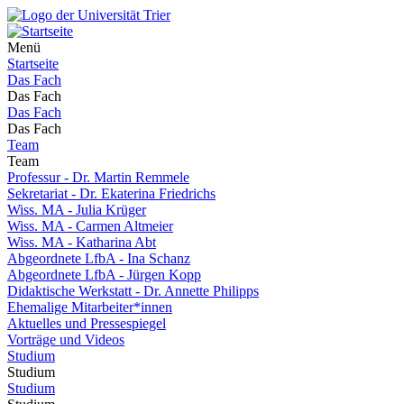
Menü
Startseite
Das Fach
Das Fach
Das Fach
Das Fach
Team
Team
Professur - Dr. Martin Remmele
Sekretariat - Dr. Ekaterina Friedrichs
Wiss. MA - Julia Krüger
Wiss. MA - Carmen Altmeier
Wiss. MA - Katharina Abt
Abgeordnete LfbA - Ina Schanz
Abgeordnete LfbA - Jürgen Kopp
Didaktische Werkstatt - Dr. Annette Philipps
Ehemalige Mitarbeiter*innen
Aktuelles und Pressespiegel
Vorträge und Videos
Studium
Studium
Studium