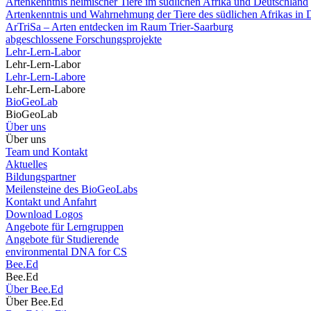
Artenkenntnis heimischer Tiere im südlichen Afrika und Deutschland
Artenkenntnis und Wahrnehmung der Tiere des südlichen Afrikas in 
ArTriSa – Arten entdecken im Raum Trier-Saarburg
abgeschlossene Forschungsprojekte
Lehr-Lern-Labor
Lehr-Lern-Labor
Lehr-Lern-Labore
Lehr-Lern-Labore
BioGeoLab
BioGeoLab
Über uns
Über uns
Team und Kontakt
Aktuelles
Bildungspartner
Meilensteine des BioGeoLabs
Kontakt und Anfahrt
Download Logos
Angebote für Lerngruppen
Angebote für Studierende
environmental DNA for CS
Bee.Ed
Bee.Ed
Über Bee.Ed
Über Bee.Ed