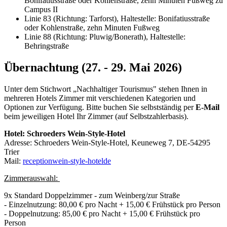
Bonifatiusstraße oder Kohlenstraße, zehn Minuten Fußweg zu
Campus II
Linie 83 (Richtung: Tarforst), Haltestelle: Bonifatiusstraße
oder Kohlenstraße, zehn Minuten Fußweg
Linie 88 (Richtung: Pluwig/Bonerath), Haltestelle:
Behringstraße
Übernachtung (27. - 29. Mai 2026)
Unter dem Stichwort „Nachhaltiger Tourismus" stehen Ihnen in
mehreren Hotels Zimmer mit verschiedenen Kategorien und
Optionen zur Verfügung. Bitte buchen Sie selbstständig per
E-Mail
beim jeweiligen Hotel Ihr Zimmer (auf Selbstzahlerbasis).
Hotel: Schroeders Wein-Style-Hotel
Adresse: Schroeders Wein-Style-Hotel, Keuneweg 7, DE-54295
Trier
Mail:
reception
wein-style-hotel
de
Zimmerauswahl:
9x Standard Doppelzimmer - zum Weinberg/zur Straße
- Einzelnutzung: 80,00 € pro Nacht + 15,00 € Frühstück pro Person
- Doppelnutzung: 85,00 € pro Nacht + 15,00 € Frühstück pro
Person