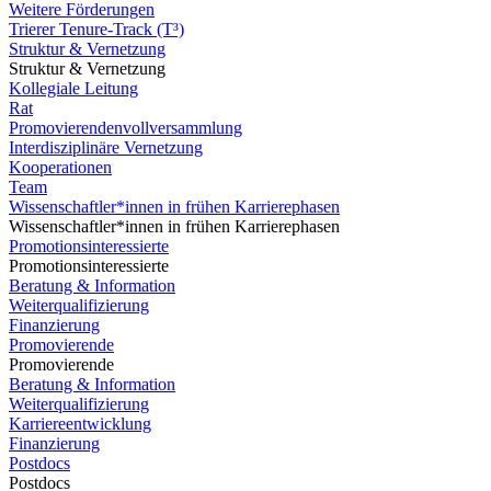
Weitere Förderungen
Trierer Tenure-Track (T³)
Struktur & Vernetzung
Struktur & Vernetzung
Kollegiale Leitung
Rat
Promovierendenvollversammlung
Interdisziplinäre Vernetzung
Kooperationen
Team
Wissenschaftler*innen in frühen Karrierephasen
Wissenschaftler*innen in frühen Karrierephasen
Promotionsinteressierte
Promotionsinteressierte
Beratung & Information
Weiterqualifizierung
Finanzierung
Promovierende
Promovierende
Beratung & Information
Weiterqualifizierung
Karriereentwicklung
Finanzierung
Postdocs
Postdocs