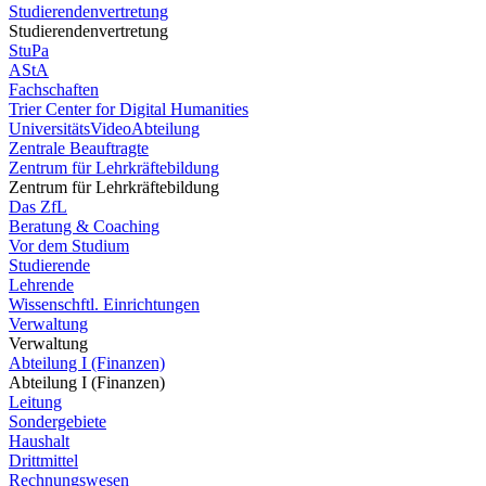
Studierendenvertretung
Studierendenvertretung
StuPa
AStA
Fachschaften
Trier Center for Digital Humanities
UniversitätsVideoAbteilung
Zentrale Beauftragte
Zentrum für Lehrkräftebildung
Zentrum für Lehrkräftebildung
Das ZfL
Beratung & Coaching
Vor dem Studium
Studierende
Lehrende
Wissenschftl. Einrichtungen
Verwaltung
Verwaltung
Abteilung I (Finanzen)
Abteilung I (Finanzen)
Leitung
Sondergebiete
Haushalt
Drittmittel
Rechnungswesen