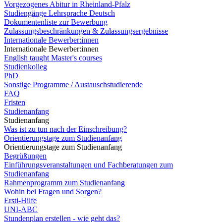
Vorgezogenes Abitur in Rheinland-Pfalz
Studiengänge Lehrsprache Deutsch
Dokumentenliste zur Bewerbung
Zulassungsbeschränkungen & Zulassungsergebnisse
Internationale Bewerber:innen
Internationale Bewerber:innen
English taught Master's courses
Studienkolleg
PhD
Sonstige Programme / Austauschstudierende
FAQ
Fristen
Studienanfang
Studienanfang
Was ist zu tun nach der Einschreibung?
Orientierungstage zum Studienanfang
Orientierungstage zum Studienanfang
Begrüßungen
Einführungsveranstaltungen und Fachberatungen zum
Studienanfang
Rahmenprogramm zum Studienanfang
Wohin bei Fragen und Sorgen?
Ersti-Hilfe
UNI-ABC
Stundenplan erstellen - wie geht das?