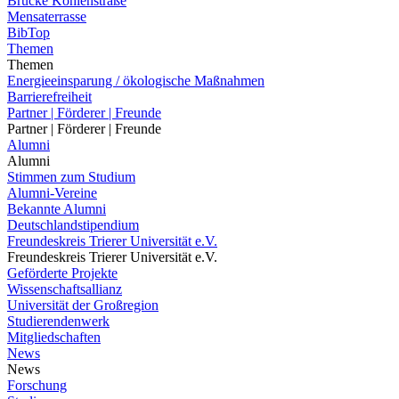
Brücke Kohlenstraße
Mensaterrasse
BibTop
Themen
Themen
Energieeinsparung / ökologische Maßnahmen
Barrierefreiheit
Partner | Förderer | Freunde
Partner | Förderer | Freunde
Alumni
Alumni
Stimmen zum Studium
Alumni-Vereine
Bekannte Alumni
Deutschlandstipendium
Freundeskreis Trierer Universität e.V.
Freundeskreis Trierer Universität e.V.
Geförderte Projekte
Wissenschaftsallianz
Universität der Großregion
Studierendenwerk
Mitgliedschaften
News
News
Forschung