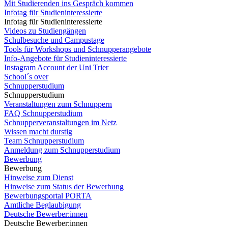
Mit Studierenden ins Gespräch kommen
Infotag für Studieninteressierte
Infotag für Studieninteressierte
Videos zu Studiengängen
Schulbesuche und Campustage
Tools für Workshops und Schnupperangebote
Info-Angebote für Studieninteressierte
Instagram Account der Uni Trier
School´s over
Schnupperstudium
Schnupperstudium
Veranstaltungen zum Schnuppern
FAQ Schnupperstudium
Schnupperveranstaltungen im Netz
Wissen macht durstig
Team Schnupperstudium
Anmeldung zum Schnupperstudium
Bewerbung
Bewerbung
Hinweise zum Dienst
Hinweise zum Status der Bewerbung
Bewerbungsportal PORTA
Amtliche Beglaubigung
Deutsche Bewerber:innen
Deutsche Bewerber:innen