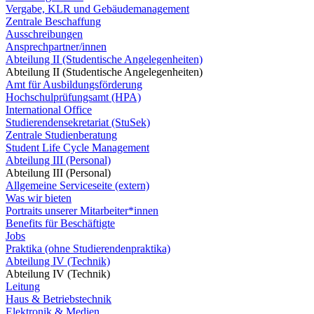
Vergabe, KLR und Gebäudemanagement
Zentrale Beschaffung
Ausschreibungen
Ansprechpartner/innen
Abteilung II (Studentische Angelegenheiten)
Abteilung II (Studentische Angelegenheiten)
Amt für Ausbildungsförderung
Hochschulprüfungsamt (HPA)
International Office
Studierendensekretariat (StuSek)
Zentrale Studienberatung
Student Life Cycle Management
Abteilung III (Personal)
Abteilung III (Personal)
Allgemeine Serviceseite (extern)
Was wir bieten
Portraits unserer Mitarbeiter*innen
Benefits für Beschäftigte
Jobs
Praktika (ohne Studierendenpraktika)
Abteilung IV (Technik)
Abteilung IV (Technik)
Leitung
Haus & Betriebstechnik
Elektronik & Medien