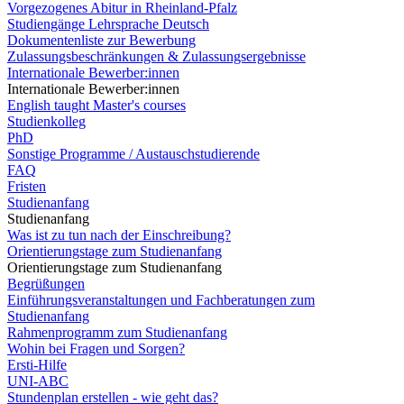
Vorgezogenes Abitur in Rheinland-Pfalz
Studiengänge Lehrsprache Deutsch
Dokumentenliste zur Bewerbung
Zulassungsbeschränkungen & Zulassungsergebnisse
Internationale Bewerber:innen
Internationale Bewerber:innen
English taught Master's courses
Studienkolleg
PhD
Sonstige Programme / Austauschstudierende
FAQ
Fristen
Studienanfang
Studienanfang
Was ist zu tun nach der Einschreibung?
Orientierungstage zum Studienanfang
Orientierungstage zum Studienanfang
Begrüßungen
Einführungsveranstaltungen und Fachberatungen zum
Studienanfang
Rahmenprogramm zum Studienanfang
Wohin bei Fragen und Sorgen?
Ersti-Hilfe
UNI-ABC
Stundenplan erstellen - wie geht das?