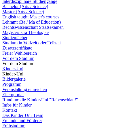
Interdisziplinäre Studiengänge
Bachelor (Arts / Science)
Master (Arts / Science)
English taught Master's courses
Lehramt (Ba / Ma of Education)
Rechtswissenschaft Staatsexamen
Magister/-stra Theologiae
Studienfächer
Studium in Vollzeit oder Teilzeit
Zusatzzertifikate
Freier Wahlbereich
Vor dem Studium
Vor dem Studium
Kinder-Uni
Kinder-Uni
Bildergalerie
Programm
Veranstaltung einreichen
Elternportal
Rund um die Kinder-Uni "Rabenschlau!"
Infos für Kinder
Kontakt
Das Kinder-Uni-Team
Freunde und Förderer
Frühstudium