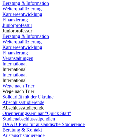
Beratung & Information
Weiterqualifizierung
Karriereentwicklung
Finanzierung
Juniorprofessur
Juniorprofessur
Beratung & Information
Weiterqualifizierung
Karriereentwicklung
Finanzierung
Veranstaltungen
International
International
International
International
Wege nach Trier
Wege nach Trier
Solidarität mit der Ukraine
Abschlussstudierende
Abschlussstudierende
Orientierungsseminar "Quick Start"
Studienabschlussstipendien
DAAD-Preis für ausländische Studierende
Beratung & Kontakt
Austauschstudierende