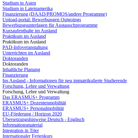
Studium in Asien
Studium in Lateinamerika
Finanzierung (DAAD/PROMOS/andere Programme)
Upload-portal: Bewerbungen Outgoings
Bewerbungsunterlagen für Austauschprogramme
Kurzaufenthalte im Ausland
Praktikum im Ausland
Praktikum im Ausland
PAD-Infoveranstaltung
Unterrichten im Ausland
Doktoranden
Doktoranden
Inhaltliche Planung
Finanzierung
Ins Ausland - Informationen für neu immatrikulierte Studierende
Forschung, Lehre und Verwaltung
Forschung, Lehre und Verwaltung
Das ERASMUS+ Programm
ERASMUS+ Dozentenmobilität
ERASMUS+ Personalmobilität
EU-Förderung / Horizon 2020
Übersetzungshinweise Deutsch - Englisch
Informationsmaterial
Integration in Trier
Internationaler Ferienkurs