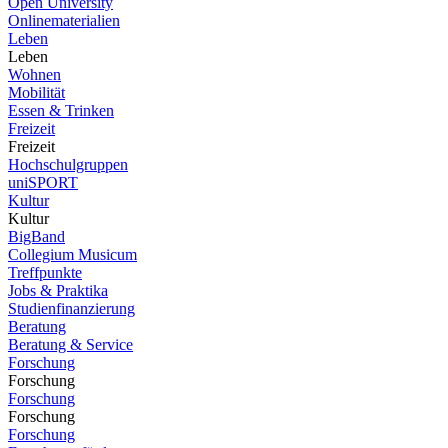
Open University
Onlinematerialien
Leben
Leben
Wohnen
Mobilität
Essen & Trinken
Freizeit
Freizeit
Hochschulgruppen
uniSPORT
Kultur
Kultur
BigBand
Collegium Musicum
Treffpunkte
Jobs & Praktika
Studienfinanzierung
Beratung
Beratung & Service
Forschung
Forschung
Forschung
Forschung
Forschung