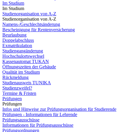
Im Studium
Im Studium
Studienorganisation von A-Z
Studienorganisation von A-Z
Namens-/Geschlechtsänderung
Bescheinigung für Rentenversicherung
Beurlaubung
Doppelabschluss
Exmatrikulation
Studiengangänderung
Hochschulortswechsel
Kassenautomat TUKAN
Öffnungszeiten der Gebäude
Qualität im Studium
Rückmeldung
Studienausweis TUNIKA
Studienzweifel?
Termine & Fristen
Prüfungen
Prüfungen
Infos und Hinweise zur Prüfungsorganisation für Studierende
Prüfungen - Informationen für Lehrende
Prüfungsausschüsse
Informationen für Prüfungsausschüsse
Prüfungsordnungen