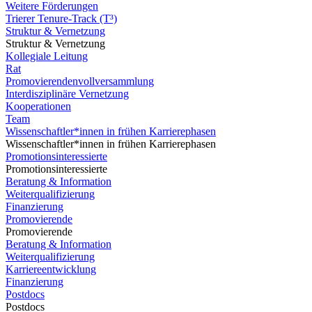
Weitere Förderungen
Trierer Tenure-Track (T³)
Struktur & Vernetzung
Struktur & Vernetzung
Kollegiale Leitung
Rat
Promovierendenvollversammlung
Interdisziplinäre Vernetzung
Kooperationen
Team
Wissenschaftler*innen in frühen Karrierephasen
Wissenschaftler*innen in frühen Karrierephasen
Promotionsinteressierte
Promotionsinteressierte
Beratung & Information
Weiterqualifizierung
Finanzierung
Promovierende
Promovierende
Beratung & Information
Weiterqualifizierung
Karriereentwicklung
Finanzierung
Postdocs
Postdocs