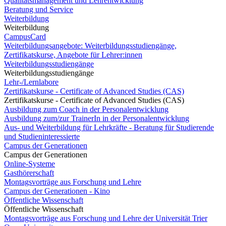
Qualitätsmanagement und Lehrentwicklung
Beratung und Service
Weiterbildung
Weiterbildung
CampusCard
Weiterbildungsangebote: Weiterbildungsstudiengänge,
Zertifikatskurse, Angebote für Lehrer:innen
Weiterbildungsstudiengänge
Weiterbildungsstudiengänge
Lehr-/Lernlabore
Zertifikatskurse - Certificate of Advanced Studies (CAS)
Zertifikatskurse - Certificate of Advanced Studies (CAS)
Ausbildung zum Coach in der Personalentwicklung
Ausbildung zum/zur TrainerIn in der Personalentwicklung
Aus- und Weiterbildung für Lehrkräfte - Beratung für Studierende
und Studieninteressierte
Campus der Generationen
Campus der Generationen
Online-Systeme
Gasthörerschaft
Montagsvorträge aus Forschung und Lehre
Campus der Generationen - Kino
Öffentliche Wissenschaft
Öffentliche Wissenschaft
Montagsvorträge aus Forschung und Lehre der Universität Trier