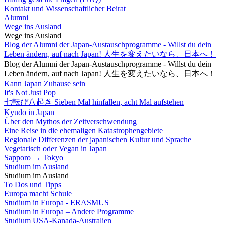
Kontakt und Wissenschaftlicher Beirat
Alumni
Wege ins Ausland
Wege ins Ausland
Blog der Alumni der Japan-Austauschprogramme - Willst du dein
Leben ändern, auf nach Japan! 人生を変えたいなら、日本へ！
Blog der Alumni der Japan-Austauschprogramme - Willst du dein
Leben ändern, auf nach Japan! 人生を変えたいなら、日本へ！
Kann Japan Zuhause sein
It's Not Just Pop
七転び八起き Sieben Mal hinfallen, acht Mal aufstehen
Kyudo in Japan
Über den Mythos der Zeitverschwendung
Eine Reise in die ehemaligen Katastrophengebiete
Regionale Differenzen der japanischen Kultur und Sprache
Vegetarisch oder Vegan in Japan
Sapporo → Tokyo
Studium im Ausland
Studium im Ausland
To Dos und Tipps
Europa macht Schule
Studium in Europa - ERASMUS
Studium in Europa – Andere Programme
Studium USA-Kanada-Australien