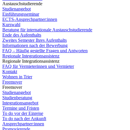
Austauschstudierende
Studienangebot
Einführungsseminar
ECTS-Ansprechpartner:innen
Kurswahl
Beratung für internationale Austauschstudierende
Ende des Aufenthalts
Zweites Semester Ihres Aufenthalts
Informationen nach der Bewerbung
FAQ – Häufig gestellte Fragen und Antworten
Regionale Integrationsassistenz
Regionale Integrationsassistenz
FAQ für Vermieterinnen und Vermieter
Kontakt
Wohnen in Trier
Freemover
Freemover
Studienangebot
Studienberatung
Integrationsangebot
Termine und Fristen
To do vor der Einreise
To do nach der Ankunft
Ansprechpartner:innen
Promovierende