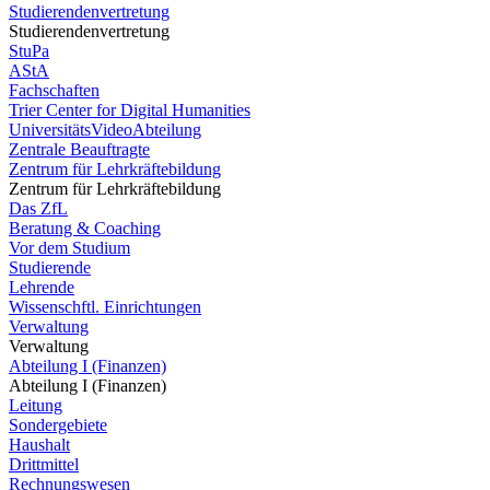
Studierendenvertretung
Studierendenvertretung
StuPa
AStA
Fachschaften
Trier Center for Digital Humanities
UniversitätsVideoAbteilung
Zentrale Beauftragte
Zentrum für Lehrkräftebildung
Zentrum für Lehrkräftebildung
Das ZfL
Beratung & Coaching
Vor dem Studium
Studierende
Lehrende
Wissenschftl. Einrichtungen
Verwaltung
Verwaltung
Abteilung I (Finanzen)
Abteilung I (Finanzen)
Leitung
Sondergebiete
Haushalt
Drittmittel
Rechnungswesen