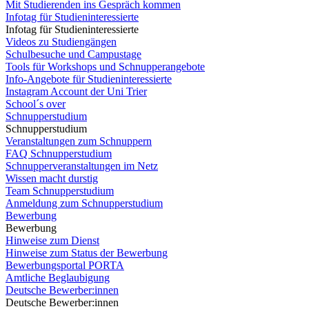
Mit Studierenden ins Gespräch kommen
Infotag für Studieninteressierte
Infotag für Studieninteressierte
Videos zu Studiengängen
Schulbesuche und Campustage
Tools für Workshops und Schnupperangebote
Info-Angebote für Studieninteressierte
Instagram Account der Uni Trier
School´s over
Schnupperstudium
Schnupperstudium
Veranstaltungen zum Schnuppern
FAQ Schnupperstudium
Schnupperveranstaltungen im Netz
Wissen macht durstig
Team Schnupperstudium
Anmeldung zum Schnupperstudium
Bewerbung
Bewerbung
Hinweise zum Dienst
Hinweise zum Status der Bewerbung
Bewerbungsportal PORTA
Amtliche Beglaubigung
Deutsche Bewerber:innen
Deutsche Bewerber:innen