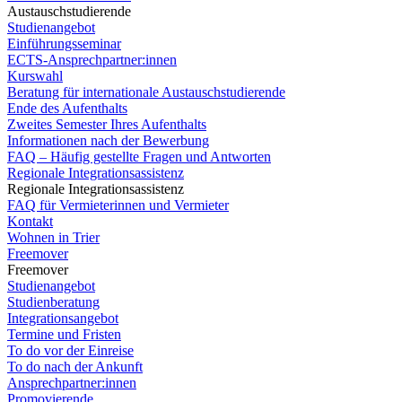
Austauschstudierende
Studienangebot
Einführungsseminar
ECTS-Ansprechpartner:innen
Kurswahl
Beratung für internationale Austauschstudierende
Ende des Aufenthalts
Zweites Semester Ihres Aufenthalts
Informationen nach der Bewerbung
FAQ – Häufig gestellte Fragen und Antworten
Regionale Integrationsassistenz
Regionale Integrationsassistenz
FAQ für Vermieterinnen und Vermieter
Kontakt
Wohnen in Trier
Freemover
Freemover
Studienangebot
Studienberatung
Integrationsangebot
Termine und Fristen
To do vor der Einreise
To do nach der Ankunft
Ansprechpartner:innen
Promovierende