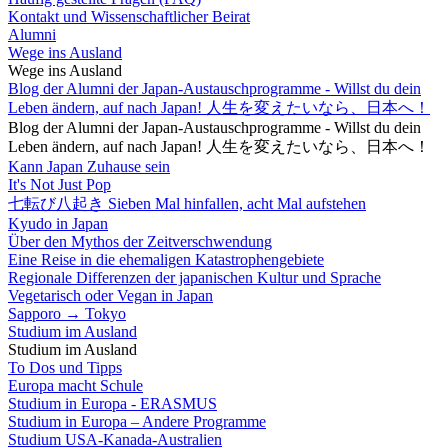
Kontakt und Wissenschaftlicher Beirat
Alumni
Wege ins Ausland
Wege ins Ausland
Blog der Alumni der Japan-Austauschprogramme - Willst du dein
Leben ändern, auf nach Japan! 人生を変えたいなら、日本へ！
Blog der Alumni der Japan-Austauschprogramme - Willst du dein
Leben ändern, auf nach Japan! 人生を変えたいなら、日本へ！
Kann Japan Zuhause sein
It's Not Just Pop
七転び八起き Sieben Mal hinfallen, acht Mal aufstehen
Kyudo in Japan
Über den Mythos der Zeitverschwendung
Eine Reise in die ehemaligen Katastrophengebiete
Regionale Differenzen der japanischen Kultur und Sprache
Vegetarisch oder Vegan in Japan
Sapporo → Tokyo
Studium im Ausland
Studium im Ausland
To Dos und Tipps
Europa macht Schule
Studium in Europa - ERASMUS
Studium in Europa – Andere Programme
Studium USA-Kanada-Australien