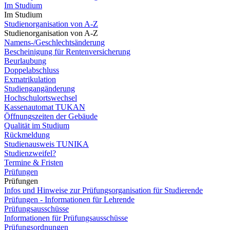
Im Studium
Im Studium
Studienorganisation von A-Z
Studienorganisation von A-Z
Namens-/Geschlechtsänderung
Bescheinigung für Rentenversicherung
Beurlaubung
Doppelabschluss
Exmatrikulation
Studiengangänderung
Hochschulortswechsel
Kassenautomat TUKAN
Öffnungszeiten der Gebäude
Qualität im Studium
Rückmeldung
Studienausweis TUNIKA
Studienzweifel?
Termine & Fristen
Prüfungen
Prüfungen
Infos und Hinweise zur Prüfungsorganisation für Studierende
Prüfungen - Informationen für Lehrende
Prüfungsausschüsse
Informationen für Prüfungsausschüsse
Prüfungsordnungen