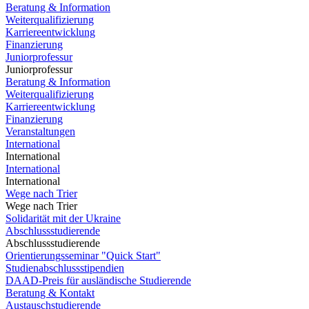
Beratung & Information
Weiterqualifizierung
Karriereentwicklung
Finanzierung
Juniorprofessur
Juniorprofessur
Beratung & Information
Weiterqualifizierung
Karriereentwicklung
Finanzierung
Veranstaltungen
International
International
International
International
Wege nach Trier
Wege nach Trier
Solidarität mit der Ukraine
Abschlussstudierende
Abschlussstudierende
Orientierungsseminar "Quick Start"
Studienabschlussstipendien
DAAD-Preis für ausländische Studierende
Beratung & Kontakt
Austauschstudierende