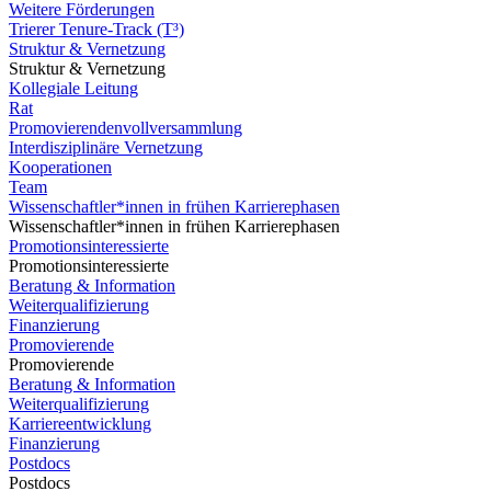
Weitere Förderungen
Trierer Tenure-Track (T³)
Struktur & Vernetzung
Struktur & Vernetzung
Kollegiale Leitung
Rat
Promovierendenvollversammlung
Interdisziplinäre Vernetzung
Kooperationen
Team
Wissenschaftler*innen in frühen Karrierephasen
Wissenschaftler*innen in frühen Karrierephasen
Promotionsinteressierte
Promotionsinteressierte
Beratung & Information
Weiterqualifizierung
Finanzierung
Promovierende
Promovierende
Beratung & Information
Weiterqualifizierung
Karriereentwicklung
Finanzierung
Postdocs
Postdocs