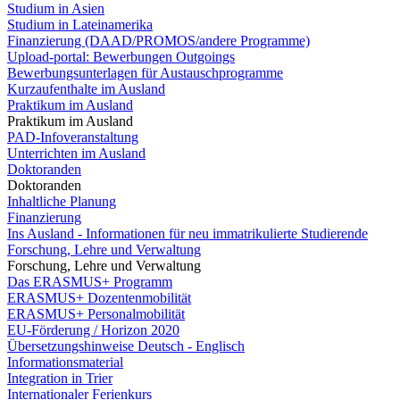
Studium in Asien
Studium in Lateinamerika
Finanzierung (DAAD/PROMOS/andere Programme)
Upload-portal: Bewerbungen Outgoings
Bewerbungsunterlagen für Austauschprogramme
Kurzaufenthalte im Ausland
Praktikum im Ausland
Praktikum im Ausland
PAD-Infoveranstaltung
Unterrichten im Ausland
Doktoranden
Doktoranden
Inhaltliche Planung
Finanzierung
Ins Ausland - Informationen für neu immatrikulierte Studierende
Forschung, Lehre und Verwaltung
Forschung, Lehre und Verwaltung
Das ERASMUS+ Programm
ERASMUS+ Dozentenmobilität
ERASMUS+ Personalmobilität
EU-Förderung / Horizon 2020
Übersetzungshinweise Deutsch - Englisch
Informationsmaterial
Integration in Trier
Internationaler Ferienkurs