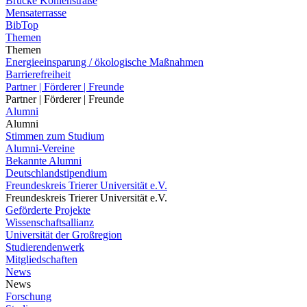
Brücke Kohlenstraße
Mensaterrasse
BibTop
Themen
Themen
Energieeinsparung / ökologische Maßnahmen
Barrierefreiheit
Partner | Förderer | Freunde
Partner | Förderer | Freunde
Alumni
Alumni
Stimmen zum Studium
Alumni-Vereine
Bekannte Alumni
Deutschlandstipendium
Freundeskreis Trierer Universität e.V.
Freundeskreis Trierer Universität e.V.
Geförderte Projekte
Wissenschaftsallianz
Universität der Großregion
Studierendenwerk
Mitgliedschaften
News
News
Forschung