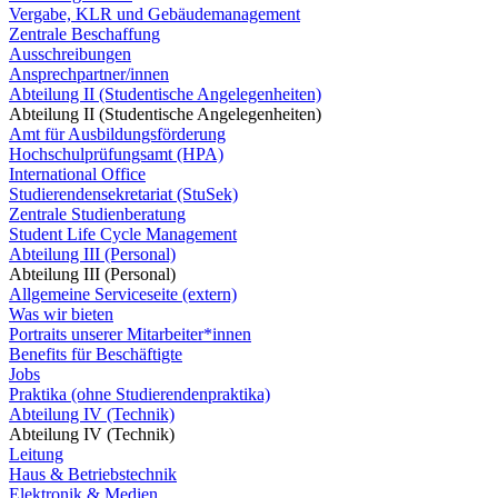
Vergabe, KLR und Gebäudemanagement
Zentrale Beschaffung
Ausschreibungen
Ansprechpartner/innen
Abteilung II (Studentische Angelegenheiten)
Abteilung II (Studentische Angelegenheiten)
Amt für Ausbildungsförderung
Hochschulprüfungsamt (HPA)
International Office
Studierendensekretariat (StuSek)
Zentrale Studienberatung
Student Life Cycle Management
Abteilung III (Personal)
Abteilung III (Personal)
Allgemeine Serviceseite (extern)
Was wir bieten
Portraits unserer Mitarbeiter*innen
Benefits für Beschäftigte
Jobs
Praktika (ohne Studierendenpraktika)
Abteilung IV (Technik)
Abteilung IV (Technik)
Leitung
Haus & Betriebstechnik
Elektronik & Medien