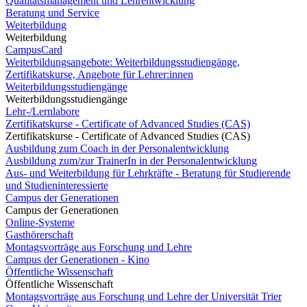
Qualitätsmanagement und Lehrentwicklung
Beratung und Service
Weiterbildung
Weiterbildung
CampusCard
Weiterbildungsangebote: Weiterbildungsstudiengänge,
Zertifikatskurse, Angebote für Lehrer:innen
Weiterbildungsstudiengänge
Weiterbildungsstudiengänge
Lehr-/Lernlabore
Zertifikatskurse - Certificate of Advanced Studies (CAS)
Zertifikatskurse - Certificate of Advanced Studies (CAS)
Ausbildung zum Coach in der Personalentwicklung
Ausbildung zum/zur TrainerIn in der Personalentwicklung
Aus- und Weiterbildung für Lehrkräfte - Beratung für Studierende
und Studieninteressierte
Campus der Generationen
Campus der Generationen
Online-Systeme
Gasthörerschaft
Montagsvorträge aus Forschung und Lehre
Campus der Generationen - Kino
Öffentliche Wissenschaft
Öffentliche Wissenschaft
Montagsvorträge aus Forschung und Lehre der Universität Trier