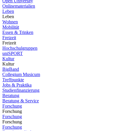
Open University
Onlinematerialien
Leben
Leben
Wohnen
Mobilität
Essen & Trinken
Freizeit
Freizeit
Hochschulgruppen
uniSPORT
Kultur
Kultur
BigBand
Collegium Musicum
Treffpunkte
Jobs & Praktika
Studienfinanzierung
Beratung
Beratung & Service
Forschung
Forschung
Forschung
Forschung
Forschung