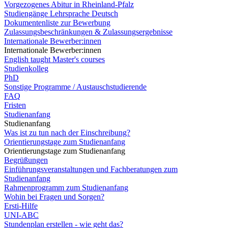
Vorgezogenes Abitur in Rheinland-Pfalz
Studiengänge Lehrsprache Deutsch
Dokumentenliste zur Bewerbung
Zulassungsbeschränkungen & Zulassungsergebnisse
Internationale Bewerber:innen
Internationale Bewerber:innen
English taught Master's courses
Studienkolleg
PhD
Sonstige Programme / Austauschstudierende
FAQ
Fristen
Studienanfang
Studienanfang
Was ist zu tun nach der Einschreibung?
Orientierungstage zum Studienanfang
Orientierungstage zum Studienanfang
Begrüßungen
Einführungsveranstaltungen und Fachberatungen zum
Studienanfang
Rahmenprogramm zum Studienanfang
Wohin bei Fragen und Sorgen?
Ersti-Hilfe
UNI-ABC
Stundenplan erstellen - wie geht das?