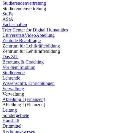
Studierendenvertretung
Studierendenvertretung
StuPa
AStA
Fachschaften
Trier Center for Digital Humanities
UniversitätsVideoAbteilung
Zentrale Beauftragte
Zentrum für Lehrkräftebildung
Zentrum für Lehrkräftebildung
Das ZfL
Beratung & Coaching
Vor dem Studium
Studierende
Lehrende
Wissenschftl. Einrichtungen
Verwaltung
Verwaltung
Abteilung I (Finanzen)
Abteilung I (Finanzen)
Leitung
Sondergebiete
Haushalt
Drittmittel
Rechnungswesen