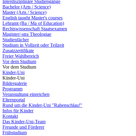
Interdisziplinäre Studiengänge
Bachelor (Arts / Science)
Master (Arts / Science)
English taught Master's courses
Lehramt (Ba / Ma of Education)
Rechtswissenschaft Staatsexamen
Magister/-stra Theologiae
Studienfächer
Studium in Vollzeit oder Teilzeit
Zusatzzertifikate
Freier Wahlbereich
Vor dem Studium
Vor dem Studium
Kinder-Uni
Kinder-Uni
Bildergalerie
Programm
Veranstaltung einreichen
Elternportal
Rund um die Kinder-Uni "Rabenschlau!"
Infos für Kinder
Kontakt
Das Kinder-Uni-Team
Freunde und Förderer
Frühstudium