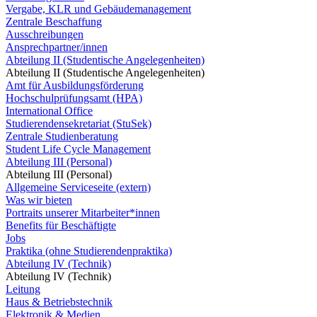
Vergabe, KLR und Gebäudemanagement
Zentrale Beschaffung
Ausschreibungen
Ansprechpartner/innen
Abteilung II (Studentische Angelegenheiten)
Abteilung II (Studentische Angelegenheiten)
Amt für Ausbildungsförderung
Hochschulprüfungsamt (HPA)
International Office
Studierendensekretariat (StuSek)
Zentrale Studienberatung
Student Life Cycle Management
Abteilung III (Personal)
Abteilung III (Personal)
Allgemeine Serviceseite (extern)
Was wir bieten
Portraits unserer Mitarbeiter*innen
Benefits für Beschäftigte
Jobs
Praktika (ohne Studierendenpraktika)
Abteilung IV (Technik)
Abteilung IV (Technik)
Leitung
Haus & Betriebstechnik
Elektronik & Medien