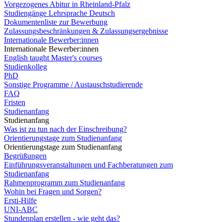
Vorgezogenes Abitur in Rheinland-Pfalz
Studiengänge Lehrsprache Deutsch
Dokumentenliste zur Bewerbung
Zulassungsbeschränkungen & Zulassungsergebnisse
Internationale Bewerber:innen
Internationale Bewerber:innen
English taught Master's courses
Studienkolleg
PhD
Sonstige Programme / Austauschstudierende
FAQ
Fristen
Studienanfang
Studienanfang
Was ist zu tun nach der Einschreibung?
Orientierungstage zum Studienanfang
Orientierungstage zum Studienanfang
Begrüßungen
Einführungsveranstaltungen und Fachberatungen zum
Studienanfang
Rahmenprogramm zum Studienanfang
Wohin bei Fragen und Sorgen?
Ersti-Hilfe
UNI-ABC
Stundenplan erstellen - wie geht das?