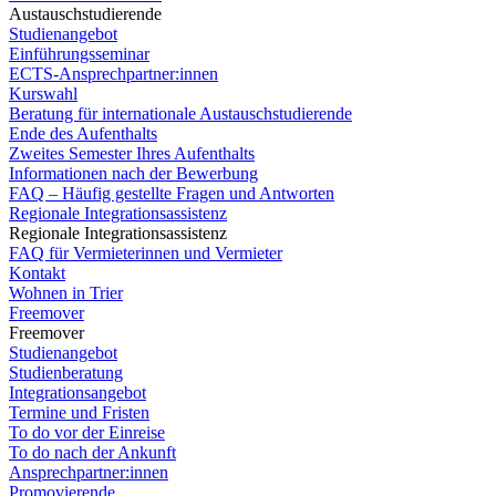
Austauschstudierende
Studienangebot
Einführungsseminar
ECTS-Ansprechpartner:innen
Kurswahl
Beratung für internationale Austauschstudierende
Ende des Aufenthalts
Zweites Semester Ihres Aufenthalts
Informationen nach der Bewerbung
FAQ – Häufig gestellte Fragen und Antworten
Regionale Integrationsassistenz
Regionale Integrationsassistenz
FAQ für Vermieterinnen und Vermieter
Kontakt
Wohnen in Trier
Freemover
Freemover
Studienangebot
Studienberatung
Integrationsangebot
Termine und Fristen
To do vor der Einreise
To do nach der Ankunft
Ansprechpartner:innen
Promovierende