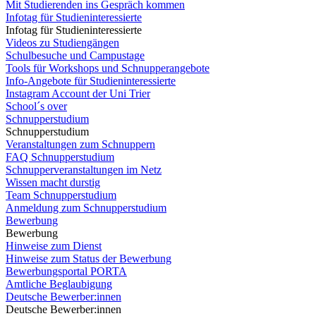
Mit Studierenden ins Gespräch kommen
Infotag für Studieninteressierte
Infotag für Studieninteressierte
Videos zu Studiengängen
Schulbesuche und Campustage
Tools für Workshops und Schnupperangebote
Info-Angebote für Studieninteressierte
Instagram Account der Uni Trier
School´s over
Schnupperstudium
Schnupperstudium
Veranstaltungen zum Schnuppern
FAQ Schnupperstudium
Schnupperveranstaltungen im Netz
Wissen macht durstig
Team Schnupperstudium
Anmeldung zum Schnupperstudium
Bewerbung
Bewerbung
Hinweise zum Dienst
Hinweise zum Status der Bewerbung
Bewerbungsportal PORTA
Amtliche Beglaubigung
Deutsche Bewerber:innen
Deutsche Bewerber:innen