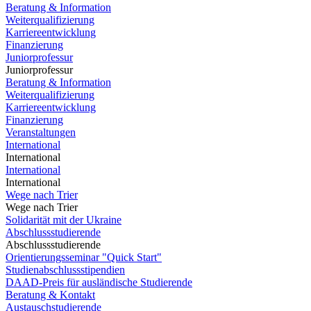
Beratung & Information
Weiterqualifizierung
Karriereentwicklung
Finanzierung
Juniorprofessur
Juniorprofessur
Beratung & Information
Weiterqualifizierung
Karriereentwicklung
Finanzierung
Veranstaltungen
International
International
International
International
Wege nach Trier
Wege nach Trier
Solidarität mit der Ukraine
Abschlussstudierende
Abschlussstudierende
Orientierungsseminar "Quick Start"
Studienabschlussstipendien
DAAD-Preis für ausländische Studierende
Beratung & Kontakt
Austauschstudierende