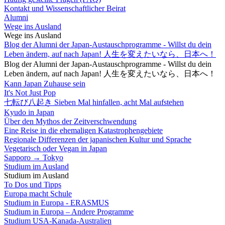
Kontakt und Wissenschaftlicher Beirat
Alumni
Wege ins Ausland
Wege ins Ausland
Blog der Alumni der Japan-Austauschprogramme - Willst du dein
Leben ändern, auf nach Japan! 人生を変えたいなら、日本へ！
Blog der Alumni der Japan-Austauschprogramme - Willst du dein
Leben ändern, auf nach Japan! 人生を変えたいなら、日本へ！
Kann Japan Zuhause sein
It's Not Just Pop
七転び八起き Sieben Mal hinfallen, acht Mal aufstehen
Kyudo in Japan
Über den Mythos der Zeitverschwendung
Eine Reise in die ehemaligen Katastrophengebiete
Regionale Differenzen der japanischen Kultur und Sprache
Vegetarisch oder Vegan in Japan
Sapporo → Tokyo
Studium im Ausland
Studium im Ausland
To Dos und Tipps
Europa macht Schule
Studium in Europa - ERASMUS
Studium in Europa – Andere Programme
Studium USA-Kanada-Australien