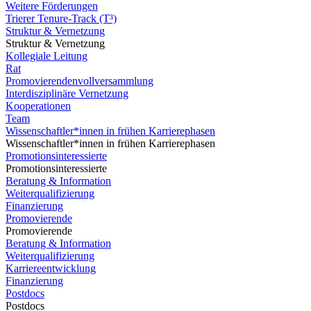
Weitere Förderungen
Trierer Tenure-Track (T³)
Struktur & Vernetzung
Struktur & Vernetzung
Kollegiale Leitung
Rat
Promovierendenvollversammlung
Interdisziplinäre Vernetzung
Kooperationen
Team
Wissenschaftler*innen in frühen Karrierephasen
Wissenschaftler*innen in frühen Karrierephasen
Promotionsinteressierte
Promotionsinteressierte
Beratung & Information
Weiterqualifizierung
Finanzierung
Promovierende
Promovierende
Beratung & Information
Weiterqualifizierung
Karriereentwicklung
Finanzierung
Postdocs
Postdocs