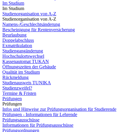
Im Studium
Im Studium
Studienorganisation von A-Z
Studienorganisation von A-Z
Namens-/Geschlechtsänderung
Bescheinigung für Rentenversicherung
Beurlaubung
Doppelabschluss
Exmatrikulation
Studiengangänderung
Hochschulortswechsel
Kassenautomat TUKAN
Öffnungszeiten der Gebäude
Qualität im Studium
Rückmeldung
Studienausweis TUNIKA
Studienzweifel?
Termine & Fristen
Prüfungen
Prüfungen
Infos und Hinweise zur Prüfungsorganisation für Studierende
Prüfungen - Informationen für Lehrende
Prüfungsausschüsse
Informationen für Prüfungsausschüsse
Prüfungsordnungen