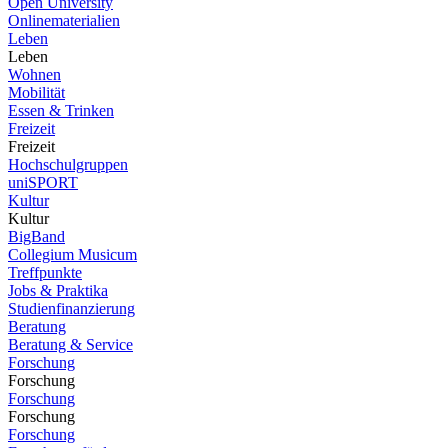
Open University
Onlinematerialien
Leben
Leben
Wohnen
Mobilität
Essen & Trinken
Freizeit
Freizeit
Hochschulgruppen
uniSPORT
Kultur
Kultur
BigBand
Collegium Musicum
Treffpunkte
Jobs & Praktika
Studienfinanzierung
Beratung
Beratung & Service
Forschung
Forschung
Forschung
Forschung
Forschung