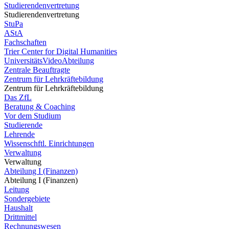
Studierendenvertretung
Studierendenvertretung
StuPa
AStA
Fachschaften
Trier Center for Digital Humanities
UniversitätsVideoAbteilung
Zentrale Beauftragte
Zentrum für Lehrkräftebildung
Zentrum für Lehrkräftebildung
Das ZfL
Beratung & Coaching
Vor dem Studium
Studierende
Lehrende
Wissenschftl. Einrichtungen
Verwaltung
Verwaltung
Abteilung I (Finanzen)
Abteilung I (Finanzen)
Leitung
Sondergebiete
Haushalt
Drittmittel
Rechnungswesen