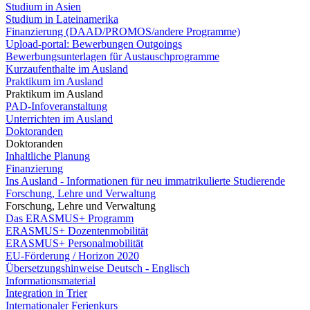
Studium in Asien
Studium in Lateinamerika
Finanzierung (DAAD/PROMOS/andere Programme)
Upload-portal: Bewerbungen Outgoings
Bewerbungsunterlagen für Austauschprogramme
Kurzaufenthalte im Ausland
Praktikum im Ausland
Praktikum im Ausland
PAD-Infoveranstaltung
Unterrichten im Ausland
Doktoranden
Doktoranden
Inhaltliche Planung
Finanzierung
Ins Ausland - Informationen für neu immatrikulierte Studierende
Forschung, Lehre und Verwaltung
Forschung, Lehre und Verwaltung
Das ERASMUS+ Programm
ERASMUS+ Dozentenmobilität
ERASMUS+ Personalmobilität
EU-Förderung / Horizon 2020
Übersetzungshinweise Deutsch - Englisch
Informationsmaterial
Integration in Trier
Internationaler Ferienkurs