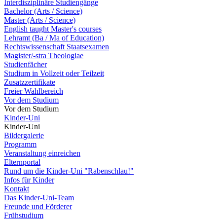
Interdisziplinäre Studiengänge
Bachelor (Arts / Science)
Master (Arts / Science)
English taught Master's courses
Lehramt (Ba / Ma of Education)
Rechtswissenschaft Staatsexamen
Magister/-stra Theologiae
Studienfächer
Studium in Vollzeit oder Teilzeit
Zusatzzertifikate
Freier Wahlbereich
Vor dem Studium
Vor dem Studium
Kinder-Uni
Kinder-Uni
Bildergalerie
Programm
Veranstaltung einreichen
Elternportal
Rund um die Kinder-Uni "Rabenschlau!"
Infos für Kinder
Kontakt
Das Kinder-Uni-Team
Freunde und Förderer
Frühstudium