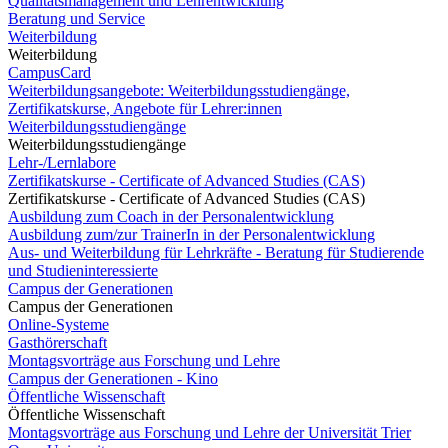
Qualitätsmanagement und Lehrentwicklung
Beratung und Service
Weiterbildung
Weiterbildung
CampusCard
Weiterbildungsangebote: Weiterbildungsstudiengänge,
Zertifikatskurse, Angebote für Lehrer:innen
Weiterbildungsstudiengänge
Weiterbildungsstudiengänge
Lehr-/Lernlabore
Zertifikatskurse - Certificate of Advanced Studies (CAS)
Zertifikatskurse - Certificate of Advanced Studies (CAS)
Ausbildung zum Coach in der Personalentwicklung
Ausbildung zum/zur TrainerIn in der Personalentwicklung
Aus- und Weiterbildung für Lehrkräfte - Beratung für Studierende
und Studieninteressierte
Campus der Generationen
Campus der Generationen
Online-Systeme
Gasthörerschaft
Montagsvorträge aus Forschung und Lehre
Campus der Generationen - Kino
Öffentliche Wissenschaft
Öffentliche Wissenschaft
Montagsvorträge aus Forschung und Lehre der Universität Trier