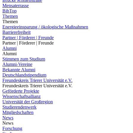
Brücke Kohlenstraße
Mensaterrasse
BibTop
Themen
Themen
Energieeinsparung / ökologische Maßnahmen
Barrierefreiheit
Partner | Förderer | Freunde
Partner | Förderer | Freunde
Alumni
Alumni
Stimmen zum Studium
Alumni-Vereine
Bekannte Alumni
Deutschlandstipendium
Freundeskreis Trierer Universität e.V.
Freundeskreis Trierer Universität e.V.
Geförderte Projekte
Wissenschaftsallianz
Universität der Großregion
Studierendenwerk
Mitgliedschaften
News
News
Forschung