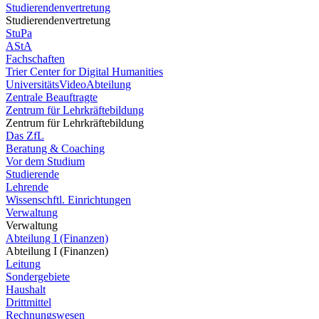
Studierendenvertretung
Studierendenvertretung
StuPa
AStA
Fachschaften
Trier Center for Digital Humanities
UniversitätsVideoAbteilung
Zentrale Beauftragte
Zentrum für Lehrkräftebildung
Zentrum für Lehrkräftebildung
Das ZfL
Beratung & Coaching
Vor dem Studium
Studierende
Lehrende
Wissenschftl. Einrichtungen
Verwaltung
Verwaltung
Abteilung I (Finanzen)
Abteilung I (Finanzen)
Leitung
Sondergebiete
Haushalt
Drittmittel
Rechnungswesen