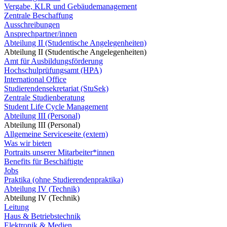
Vergabe, KLR und Gebäudemanagement
Zentrale Beschaffung
Ausschreibungen
Ansprechpartner/innen
Abteilung II (Studentische Angelegenheiten)
Abteilung II (Studentische Angelegenheiten)
Amt für Ausbildungsförderung
Hochschulprüfungsamt (HPA)
International Office
Studierendensekretariat (StuSek)
Zentrale Studienberatung
Student Life Cycle Management
Abteilung III (Personal)
Abteilung III (Personal)
Allgemeine Serviceseite (extern)
Was wir bieten
Portraits unserer Mitarbeiter*innen
Benefits für Beschäftigte
Jobs
Praktika (ohne Studierendenpraktika)
Abteilung IV (Technik)
Abteilung IV (Technik)
Leitung
Haus & Betriebstechnik
Elektronik & Medien