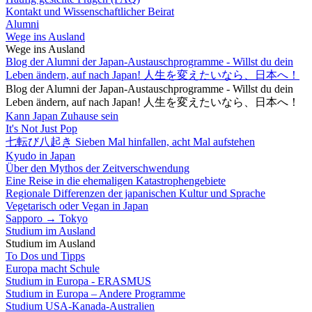
Kontakt und Wissenschaftlicher Beirat
Alumni
Wege ins Ausland
Wege ins Ausland
Blog der Alumni der Japan-Austauschprogramme - Willst du dein
Leben ändern, auf nach Japan! 人生を変えたいなら、日本へ！
Blog der Alumni der Japan-Austauschprogramme - Willst du dein
Leben ändern, auf nach Japan! 人生を変えたいなら、日本へ！
Kann Japan Zuhause sein
It's Not Just Pop
七転び八起き Sieben Mal hinfallen, acht Mal aufstehen
Kyudo in Japan
Über den Mythos der Zeitverschwendung
Eine Reise in die ehemaligen Katastrophengebiete
Regionale Differenzen der japanischen Kultur und Sprache
Vegetarisch oder Vegan in Japan
Sapporo → Tokyo
Studium im Ausland
Studium im Ausland
To Dos und Tipps
Europa macht Schule
Studium in Europa - ERASMUS
Studium in Europa – Andere Programme
Studium USA-Kanada-Australien