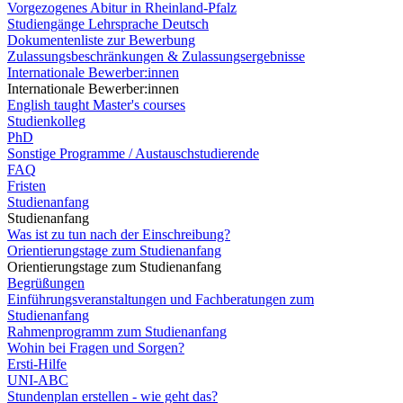
Vorgezogenes Abitur in Rheinland-Pfalz
Studiengänge Lehrsprache Deutsch
Dokumentenliste zur Bewerbung
Zulassungsbeschränkungen & Zulassungsergebnisse
Internationale Bewerber:innen
Internationale Bewerber:innen
English taught Master's courses
Studienkolleg
PhD
Sonstige Programme / Austauschstudierende
FAQ
Fristen
Studienanfang
Studienanfang
Was ist zu tun nach der Einschreibung?
Orientierungstage zum Studienanfang
Orientierungstage zum Studienanfang
Begrüßungen
Einführungsveranstaltungen und Fachberatungen zum
Studienanfang
Rahmenprogramm zum Studienanfang
Wohin bei Fragen und Sorgen?
Ersti-Hilfe
UNI-ABC
Stundenplan erstellen - wie geht das?