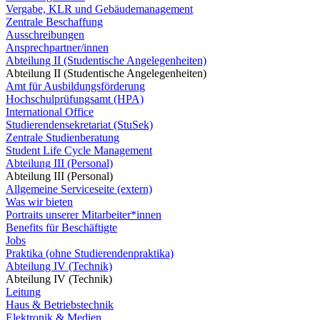
Vergabe, KLR und Gebäudemanagement
Zentrale Beschaffung
Ausschreibungen
Ansprechpartner/innen
Abteilung II (Studentische Angelegenheiten)
Abteilung II (Studentische Angelegenheiten)
Amt für Ausbildungsförderung
Hochschulprüfungsamt (HPA)
International Office
Studierendensekretariat (StuSek)
Zentrale Studienberatung
Student Life Cycle Management
Abteilung III (Personal)
Abteilung III (Personal)
Allgemeine Serviceseite (extern)
Was wir bieten
Portraits unserer Mitarbeiter*innen
Benefits für Beschäftigte
Jobs
Praktika (ohne Studierendenpraktika)
Abteilung IV (Technik)
Abteilung IV (Technik)
Leitung
Haus & Betriebstechnik
Elektronik & Medien