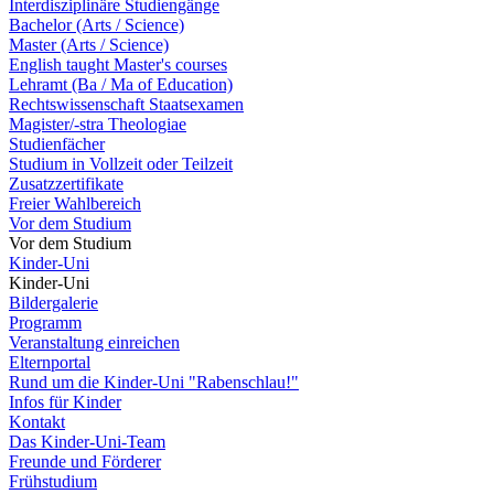
Interdisziplinäre Studiengänge
Bachelor (Arts / Science)
Master (Arts / Science)
English taught Master's courses
Lehramt (Ba / Ma of Education)
Rechtswissenschaft Staatsexamen
Magister/-stra Theologiae
Studienfächer
Studium in Vollzeit oder Teilzeit
Zusatzzertifikate
Freier Wahlbereich
Vor dem Studium
Vor dem Studium
Kinder-Uni
Kinder-Uni
Bildergalerie
Programm
Veranstaltung einreichen
Elternportal
Rund um die Kinder-Uni "Rabenschlau!"
Infos für Kinder
Kontakt
Das Kinder-Uni-Team
Freunde und Förderer
Frühstudium