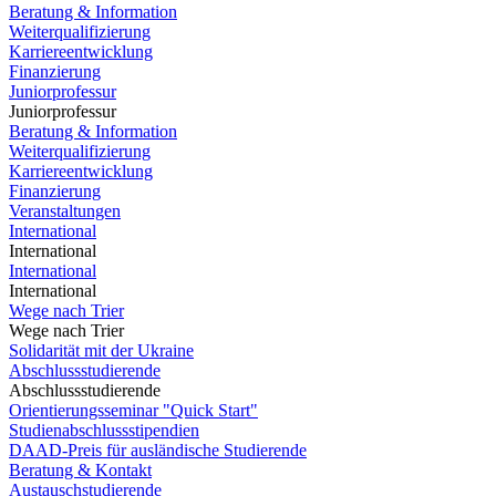
Beratung & Information
Weiterqualifizierung
Karriereentwicklung
Finanzierung
Juniorprofessur
Juniorprofessur
Beratung & Information
Weiterqualifizierung
Karriereentwicklung
Finanzierung
Veranstaltungen
International
International
International
International
Wege nach Trier
Wege nach Trier
Solidarität mit der Ukraine
Abschlussstudierende
Abschlussstudierende
Orientierungsseminar "Quick Start"
Studienabschlussstipendien
DAAD-Preis für ausländische Studierende
Beratung & Kontakt
Austauschstudierende