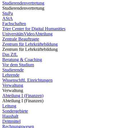
Studierendenvertretung
Studierendenvertretung
StuPa
AStA
Fachschaften
Trier Center for Digital Humanities
UniversitätsVideoAbteilung
Zentrale Beauftragte
Zentrum für Lehrkräftebildung
Zentrum für Lehrkräftebildung
Das ZfL
Beratung & Coaching
Vor dem Studium
Studierende
Lehrende
Wissenschftl. Einrichtungen
Verwaltung
Verwaltung
Abteilung I (Finanzen)
Abteilung I (Finanzen)
Leitung
Sondergebiete
Haushalt
Drittmittel
Rechnungswesen