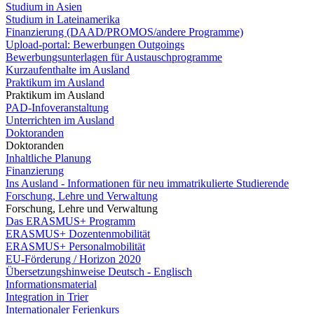
Studium in Asien
Studium in Lateinamerika
Finanzierung (DAAD/PROMOS/andere Programme)
Upload-portal: Bewerbungen Outgoings
Bewerbungsunterlagen für Austauschprogramme
Kurzaufenthalte im Ausland
Praktikum im Ausland
Praktikum im Ausland
PAD-Infoveranstaltung
Unterrichten im Ausland
Doktoranden
Doktoranden
Inhaltliche Planung
Finanzierung
Ins Ausland - Informationen für neu immatrikulierte Studierende
Forschung, Lehre und Verwaltung
Forschung, Lehre und Verwaltung
Das ERASMUS+ Programm
ERASMUS+ Dozentenmobilität
ERASMUS+ Personalmobilität
EU-Förderung / Horizon 2020
Übersetzungshinweise Deutsch - Englisch
Informationsmaterial
Integration in Trier
Internationaler Ferienkurs