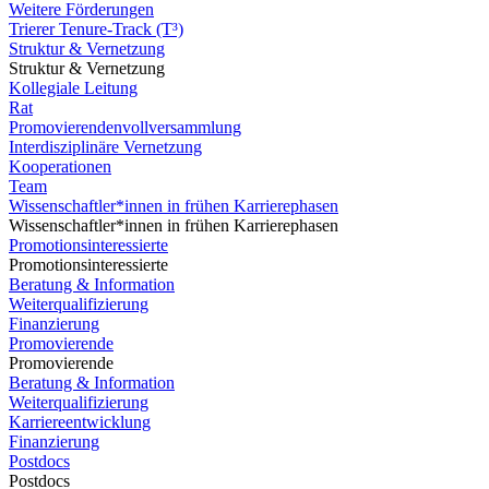
Weitere Förderungen
Trierer Tenure-Track (T³)
Struktur & Vernetzung
Struktur & Vernetzung
Kollegiale Leitung
Rat
Promovierendenvollversammlung
Interdisziplinäre Vernetzung
Kooperationen
Team
Wissenschaftler*innen in frühen Karrierephasen
Wissenschaftler*innen in frühen Karrierephasen
Promotionsinteressierte
Promotionsinteressierte
Beratung & Information
Weiterqualifizierung
Finanzierung
Promovierende
Promovierende
Beratung & Information
Weiterqualifizierung
Karriereentwicklung
Finanzierung
Postdocs
Postdocs