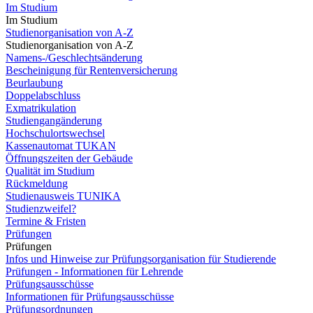
Im Studium
Im Studium
Studienorganisation von A-Z
Studienorganisation von A-Z
Namens-/Geschlechtsänderung
Bescheinigung für Rentenversicherung
Beurlaubung
Doppelabschluss
Exmatrikulation
Studiengangänderung
Hochschulortswechsel
Kassenautomat TUKAN
Öffnungszeiten der Gebäude
Qualität im Studium
Rückmeldung
Studienausweis TUNIKA
Studienzweifel?
Termine & Fristen
Prüfungen
Prüfungen
Infos und Hinweise zur Prüfungsorganisation für Studierende
Prüfungen - Informationen für Lehrende
Prüfungsausschüsse
Informationen für Prüfungsausschüsse
Prüfungsordnungen