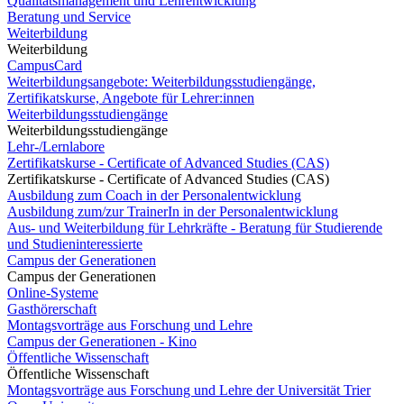
Qualitätsmanagement und Lehrentwicklung
Beratung und Service
Weiterbildung
Weiterbildung
CampusCard
Weiterbildungsangebote: Weiterbildungsstudiengänge,
Zertifikatskurse, Angebote für Lehrer:innen
Weiterbildungsstudiengänge
Weiterbildungsstudiengänge
Lehr-/Lernlabore
Zertifikatskurse - Certificate of Advanced Studies (CAS)
Zertifikatskurse - Certificate of Advanced Studies (CAS)
Ausbildung zum Coach in der Personalentwicklung
Ausbildung zum/zur TrainerIn in der Personalentwicklung
Aus- und Weiterbildung für Lehrkräfte - Beratung für Studierende
und Studieninteressierte
Campus der Generationen
Campus der Generationen
Online-Systeme
Gasthörerschaft
Montagsvorträge aus Forschung und Lehre
Campus der Generationen - Kino
Öffentliche Wissenschaft
Öffentliche Wissenschaft
Montagsvorträge aus Forschung und Lehre der Universität Trier