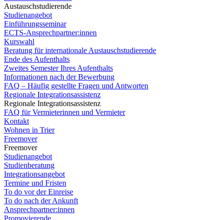
Austauschstudierende
Studienangebot
Einführungsseminar
ECTS-Ansprechpartner:innen
Kurswahl
Beratung für internationale Austauschstudierende
Ende des Aufenthalts
Zweites Semester Ihres Aufenthalts
Informationen nach der Bewerbung
FAQ – Häufig gestellte Fragen und Antworten
Regionale Integrationsassistenz
Regionale Integrationsassistenz
FAQ für Vermieterinnen und Vermieter
Kontakt
Wohnen in Trier
Freemover
Freemover
Studienangebot
Studienberatung
Integrationsangebot
Termine und Fristen
To do vor der Einreise
To do nach der Ankunft
Ansprechpartner:innen
Promovierende