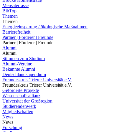
Brücke Kohlenstraße
Mensaterrasse
BibTop
Themen
Themen
Energieeinsparung / ökologische Maßnahmen
Barrierefreiheit
Partner | Förderer | Freunde
Partner | Förderer | Freunde
Alumni
Alumni
Stimmen zum Studium
Alumni-Vereine
Bekannte Alumni
Deutschlandstipendium
Freundeskreis Trierer Universität e.V.
Freundeskreis Trierer Universität e.V.
Geförderte Projekte
Wissenschaftsallianz
Universität der Großregion
Studierendenwerk
Mitgliedschaften
News
News
Forschung