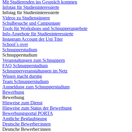
Mit Studierenden ins Gespräch kommen
Infotag für Studieninteressierte
Infotag für Studieninteressierte
Videos zu Studiengängen
Schulbesuche und Campustage
Tools für Workshops und Schnupperangebote
Info-Angebote für Studieninteressierte
Instagram Account der Uni Trier
School´s over
Schnupperstudium
Schnupperstudium
Veranstaltungen zum Schnuppern
FAQ Schnupperstudium
Schnupperveranstaltungen im Netz
Wissen macht durstig
Team Schnupperstudium
Anmeldung zum Schnupperstudium
Bewerbung
Bewerbung
Hinweise zum Dienst
Hinweise zum Status der Bewerbung
Bewerbungsportal PORTA
Amtliche Beglaubigung
Deutsche Bewerber:innen
Deutsche Bewerber:innen