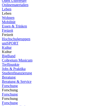
Open University
Onlinematerialien
Leben
Leben
Wohnen
Mobilität
Essen & Trinken
Freizeit
Freizeit
Hochschulgruppen
uniSPORT
Kultur
Kultur
BigBand
Collegium Musicum
Treffpunkte
Jobs & Praktika
Studienfinanzierung
Beratung
Beratung & Service
Forschung
Forschung
Forschung
Forschung
Forschung