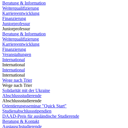
Beratung & Information
Weiterqualifizierung
Karriereentwicklung
Finanzierung
Juniorprofessur
Juniorprofessur
Beratung & Information
Weiterqualifizierung
Karriereentwicklung
Finanzierung
Veranstaltungen
International
International
International
International
Wege nach Trier
Wege nach Trier
Solidarität mit der Ukraine
Abschlussstudierende
Abschlussstudierende
Orientierungsseminar "Quick Start"
Studienabschlussstipendien
DAAD-Preis für ausländische Studierende
Beratung & Kontakt
Austauschstudierende