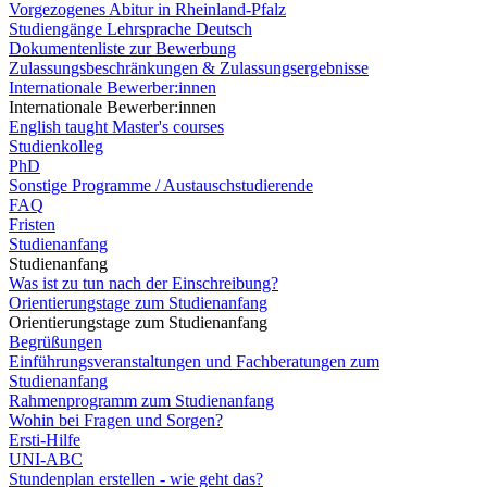
Vorgezogenes Abitur in Rheinland-Pfalz
Studiengänge Lehrsprache Deutsch
Dokumentenliste zur Bewerbung
Zulassungsbeschränkungen & Zulassungsergebnisse
Internationale Bewerber:innen
Internationale Bewerber:innen
English taught Master's courses
Studienkolleg
PhD
Sonstige Programme / Austauschstudierende
FAQ
Fristen
Studienanfang
Studienanfang
Was ist zu tun nach der Einschreibung?
Orientierungstage zum Studienanfang
Orientierungstage zum Studienanfang
Begrüßungen
Einführungsveranstaltungen und Fachberatungen zum
Studienanfang
Rahmenprogramm zum Studienanfang
Wohin bei Fragen und Sorgen?
Ersti-Hilfe
UNI-ABC
Stundenplan erstellen - wie geht das?