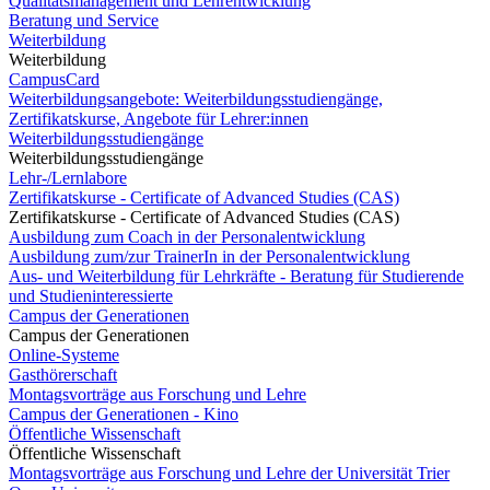
Qualitätsmanagement und Lehrentwicklung
Beratung und Service
Weiterbildung
Weiterbildung
CampusCard
Weiterbildungsangebote: Weiterbildungsstudiengänge,
Zertifikatskurse, Angebote für Lehrer:innen
Weiterbildungsstudiengänge
Weiterbildungsstudiengänge
Lehr-/Lernlabore
Zertifikatskurse - Certificate of Advanced Studies (CAS)
Zertifikatskurse - Certificate of Advanced Studies (CAS)
Ausbildung zum Coach in der Personalentwicklung
Ausbildung zum/zur TrainerIn in der Personalentwicklung
Aus- und Weiterbildung für Lehrkräfte - Beratung für Studierende
und Studieninteressierte
Campus der Generationen
Campus der Generationen
Online-Systeme
Gasthörerschaft
Montagsvorträge aus Forschung und Lehre
Campus der Generationen - Kino
Öffentliche Wissenschaft
Öffentliche Wissenschaft
Montagsvorträge aus Forschung und Lehre der Universität Trier