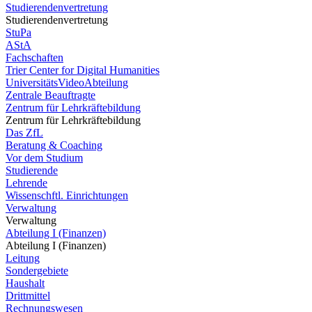
Studierendenvertretung
Studierendenvertretung
StuPa
AStA
Fachschaften
Trier Center for Digital Humanities
UniversitätsVideoAbteilung
Zentrale Beauftragte
Zentrum für Lehrkräftebildung
Zentrum für Lehrkräftebildung
Das ZfL
Beratung & Coaching
Vor dem Studium
Studierende
Lehrende
Wissenschftl. Einrichtungen
Verwaltung
Verwaltung
Abteilung I (Finanzen)
Abteilung I (Finanzen)
Leitung
Sondergebiete
Haushalt
Drittmittel
Rechnungswesen