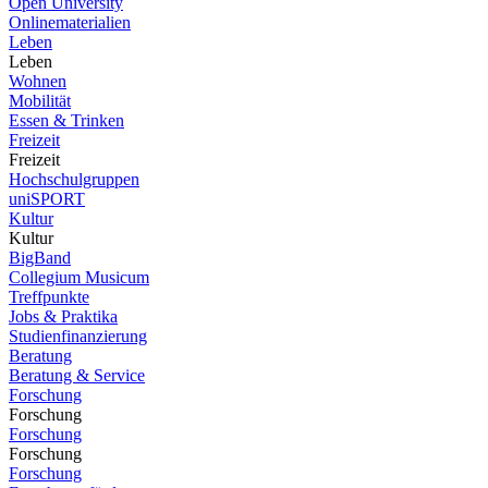
Open University
Onlinematerialien
Leben
Leben
Wohnen
Mobilität
Essen & Trinken
Freizeit
Freizeit
Hochschulgruppen
uniSPORT
Kultur
Kultur
BigBand
Collegium Musicum
Treffpunkte
Jobs & Praktika
Studienfinanzierung
Beratung
Beratung & Service
Forschung
Forschung
Forschung
Forschung
Forschung