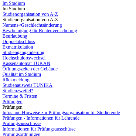
Im Studium
Im Studium
Studienorganisation von A-Z
Studienorganisation von A-Z
Namens-/Geschlechtsänderung
Bescheinigung für Rentenversicherung
Beurlaubung
Doppelabschluss
Exmatrikulation
Studiengangänderung
Hochschulortswechsel
Kassenautomat TUKAN
Öffnungszeiten der Gebäude
Qualität im Studium
Rückmeldung
Studienausweis TUNIKA
Studienzweifel?
Termine & Fristen
Prüfungen
Prüfungen
Infos und Hinweise zur Prüfungsorganisation für Studierende
Prüfungen - Informationen für Lehrende
Prüfungsausschüsse
Informationen für Prüfungsausschüsse
Prüfungsordnungen