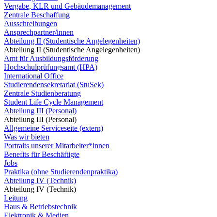
Vergabe, KLR und Gebäudemanagement
Zentrale Beschaffung
Ausschreibungen
Ansprechpartner/innen
Abteilung II (Studentische Angelegenheiten)
Abteilung II (Studentische Angelegenheiten)
Amt für Ausbildungsförderung
Hochschulprüfungsamt (HPA)
International Office
Studierendensekretariat (StuSek)
Zentrale Studienberatung
Student Life Cycle Management
Abteilung III (Personal)
Abteilung III (Personal)
Allgemeine Serviceseite (extern)
Was wir bieten
Portraits unserer Mitarbeiter*innen
Benefits für Beschäftigte
Jobs
Praktika (ohne Studierendenpraktika)
Abteilung IV (Technik)
Abteilung IV (Technik)
Leitung
Haus & Betriebstechnik
Elektronik & Medien