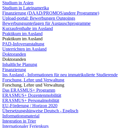
Studium in Asien
Studium in Lateinamerika
Finanzierung (DAAD/PROMOS/andere Programme)
Upload-portal: Bewerbungen Outgoings
Bewerbungsunterlagen für Austauschprogramme
Kurzaufenthalte im Ausland
Praktikum im Ausland
Praktikum im Ausland
PAD-Infoveranstaltung
Unterrichten im Ausland
Doktoranden
Doktoranden
Inhaltliche Planung
Finanzierung
Ins Ausland - Informationen für neu immatrikulierte Studierende
Forschung, Lehre und Verwaltung
Forschung, Lehre und Verwaltung
Das ERASMUS+ Programm
ERASMUS+ Dozentenmobilität
ERASMUS+ Personalmobilität
EU-Förderung / Horizon 2020
Übersetzungshinweise Deutsch - Englisch
Informationsmaterial
Integration in Trier
Internationaler Ferienkurs