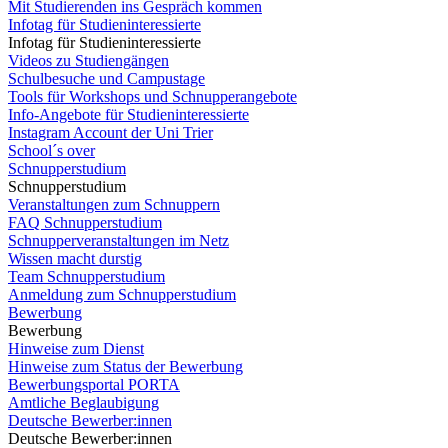
Mit Studierenden ins Gespräch kommen
Infotag für Studieninteressierte
Infotag für Studieninteressierte
Videos zu Studiengängen
Schulbesuche und Campustage
Tools für Workshops und Schnupperangebote
Info-Angebote für Studieninteressierte
Instagram Account der Uni Trier
School´s over
Schnupperstudium
Schnupperstudium
Veranstaltungen zum Schnuppern
FAQ Schnupperstudium
Schnupperveranstaltungen im Netz
Wissen macht durstig
Team Schnupperstudium
Anmeldung zum Schnupperstudium
Bewerbung
Bewerbung
Hinweise zum Dienst
Hinweise zum Status der Bewerbung
Bewerbungsportal PORTA
Amtliche Beglaubigung
Deutsche Bewerber:innen
Deutsche Bewerber:innen