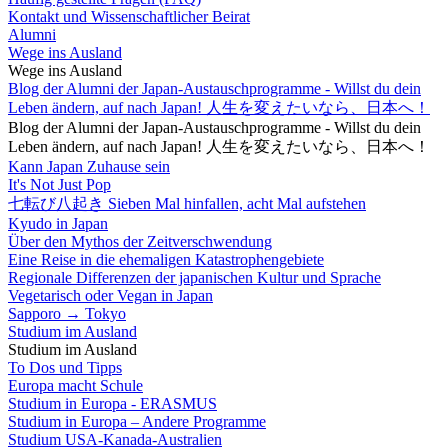
Kontakt und Wissenschaftlicher Beirat
Alumni
Wege ins Ausland
Wege ins Ausland
Blog der Alumni der Japan-Austauschprogramme - Willst du dein
Leben ändern, auf nach Japan! 人生を変えたいなら、日本へ！
Blog der Alumni der Japan-Austauschprogramme - Willst du dein
Leben ändern, auf nach Japan! 人生を変えたいなら、日本へ！
Kann Japan Zuhause sein
It's Not Just Pop
七転び八起き Sieben Mal hinfallen, acht Mal aufstehen
Kyudo in Japan
Über den Mythos der Zeitverschwendung
Eine Reise in die ehemaligen Katastrophengebiete
Regionale Differenzen der japanischen Kultur und Sprache
Vegetarisch oder Vegan in Japan
Sapporo → Tokyo
Studium im Ausland
Studium im Ausland
To Dos und Tipps
Europa macht Schule
Studium in Europa - ERASMUS
Studium in Europa – Andere Programme
Studium USA-Kanada-Australien