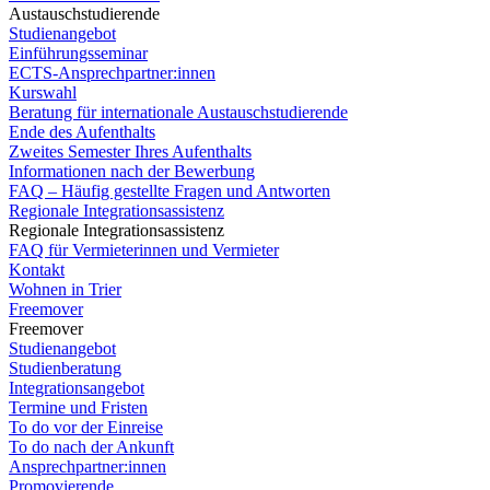
Austauschstudierende
Studienangebot
Einführungsseminar
ECTS-Ansprechpartner:innen
Kurswahl
Beratung für internationale Austauschstudierende
Ende des Aufenthalts
Zweites Semester Ihres Aufenthalts
Informationen nach der Bewerbung
FAQ – Häufig gestellte Fragen und Antworten
Regionale Integrationsassistenz
Regionale Integrationsassistenz
FAQ für Vermieterinnen und Vermieter
Kontakt
Wohnen in Trier
Freemover
Freemover
Studienangebot
Studienberatung
Integrationsangebot
Termine und Fristen
To do vor der Einreise
To do nach der Ankunft
Ansprechpartner:innen
Promovierende