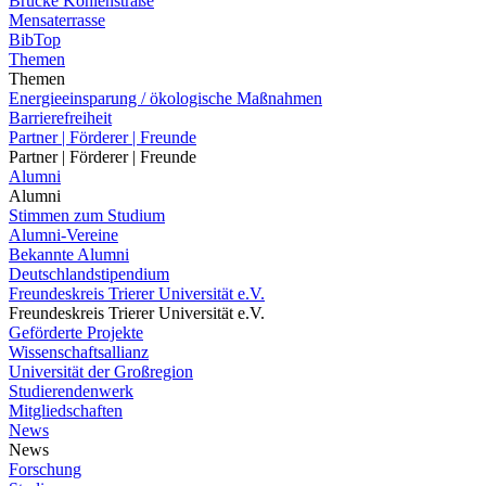
Brücke Kohlenstraße
Mensaterrasse
BibTop
Themen
Themen
Energieeinsparung / ökologische Maßnahmen
Barrierefreiheit
Partner | Förderer | Freunde
Partner | Förderer | Freunde
Alumni
Alumni
Stimmen zum Studium
Alumni-Vereine
Bekannte Alumni
Deutschlandstipendium
Freundeskreis Trierer Universität e.V.
Freundeskreis Trierer Universität e.V.
Geförderte Projekte
Wissenschaftsallianz
Universität der Großregion
Studierendenwerk
Mitgliedschaften
News
News
Forschung