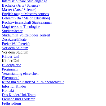
Interdisziplinäre Studiengänge
Bachelor (Arts / Science)
Master (Arts / Science)
English taught Master's courses
Lehramt (Ba / Ma of Education)
Rechtswissenschaft Staatsexamen
Magister/-stra Theologiae
Studienfächer
Studium in Vollzeit oder Teilzeit
Zusatzzertifikate
Freier Wahlbereich
Vor dem Studium
Vor dem Studium
Kinder-Uni
Kinder-Uni
Bildergalerie
Programm
Veranstaltung einreichen
Elternportal
Rund um die Kinder-Uni "Rabenschlau!"
Infos für Kinder
Kontakt
Das Kinder-Uni-Team
Freunde und Förderer
Frühstudium