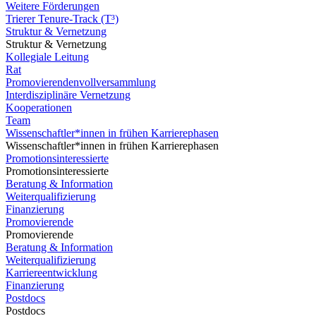
Weitere Förderungen
Trierer Tenure-Track (T³)
Struktur & Vernetzung
Struktur & Vernetzung
Kollegiale Leitung
Rat
Promovierendenvollversammlung
Interdisziplinäre Vernetzung
Kooperationen
Team
Wissenschaftler*innen in frühen Karrierephasen
Wissenschaftler*innen in frühen Karrierephasen
Promotionsinteressierte
Promotionsinteressierte
Beratung & Information
Weiterqualifizierung
Finanzierung
Promovierende
Promovierende
Beratung & Information
Weiterqualifizierung
Karriereentwicklung
Finanzierung
Postdocs
Postdocs