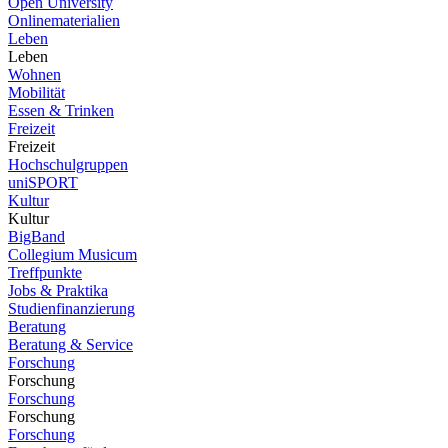
Open University
Onlinematerialien
Leben
Leben
Wohnen
Mobilität
Essen & Trinken
Freizeit
Freizeit
Hochschulgruppen
uniSPORT
Kultur
Kultur
BigBand
Collegium Musicum
Treffpunkte
Jobs & Praktika
Studienfinanzierung
Beratung
Beratung & Service
Forschung
Forschung
Forschung
Forschung
Forschung