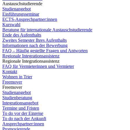
Austauschstudierende
Studienangebot
Einführungsseminar
ECTS-Ansprechpartner:innen
Kurswahl
Beratung für internationale Austauschstudierende
Ende des Aufenthalts
Zweites Semester Ihres Aufenthalts
Informationen nach der Bewerbung
FAQ – Häufig gestellte Fragen und Antworten
Regionale Integrationsassistenz
Regionale Integrationsassistenz
FAQ für Vermieterinnen und Vermieter
Kontakt
Wohnen in Trier
Freemover
Freemover
Studienangebot
Studienberatung
Integrationsangebot
Termine und Fristen
To do vor der Einreise
To do nach der Ankunft
Ansprechpartner:innen
Promovierende