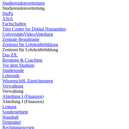
Studierendenvertretung
Studierendenvertretung
StuPa
AStA
Fachschaften
Trier Center for Digital Humanities
UniversitätsVideoAbteilung
Zentrale Beauftragte
Zentrum für Lehrkräftebildung
Zentrum für Lehrkräftebildung
Das ZfL
Beratung & Coaching
Vor dem Studium
Studierende
Lehrende
Wissenschftl. Einrichtungen
Verwaltung
Verwaltung
Abteilung I (Finanzen)
Abteilung I (Finanzen)
Leitung
Sondergebiete
Haushalt
Drittmittel
Rechnungswesen