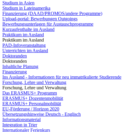
Studium in Asien
Studium in Lateinamerika
Finanzierung (DAAD/PROMOS/andere Programme)
Upload-portal: Bewerbungen Outgoings
Bewerbungsunterlagen für Austauschprogramme
Kurzaufenthalte im Ausland
Praktikum im Ausland
Praktikum im Ausland
PAD-Infoveranstaltung
Unterrichten im Ausland
Doktoranden
Doktoranden
Inhaltliche Planung
Finanzierung
Ins Ausland - Informationen für neu immatrikulierte Studierende
Forschung, Lehre und Verwaltung
Forschung, Lehre und Verwaltung
Das ERASMUS+ Programm
ERASMUS+ Dozentenmobilität
ERASMUS+ Personalmobilität
EU-Förderung / Horizon 2020
Übersetzungshinweise Deutsch - Englisch
Informationsmaterial
Integration in Trier
Internationaler Ferienkurs