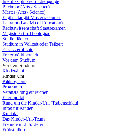
Interdisziplinäre Studiengänge
Bachelor (Arts / Science)
Master (Arts / Science)
English taught Master's courses
Lehramt (Ba / Ma of Education)
Rechtswissenschaft Staatsexamen
Magister/-stra Theologiae
Studienfächer
Studium in Vollzeit oder Teilzeit
Zusatzzertifikate
Freier Wahlbereich
Vor dem Studium
Vor dem Studium
Kinder-Uni
Kinder-Uni
Bildergalerie
Programm
Veranstaltung einreichen
Elternportal
Rund um die Kinder-Uni "Rabenschlau!"
Infos für Kinder
Kontakt
Das Kinder-Uni-Team
Freunde und Förderer
Frühstudium