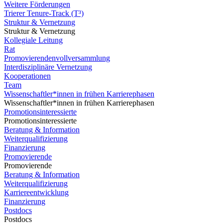
Weitere Förderungen
Trierer Tenure-Track (T³)
Struktur & Vernetzung
Struktur & Vernetzung
Kollegiale Leitung
Rat
Promovierendenvollversammlung
Interdisziplinäre Vernetzung
Kooperationen
Team
Wissenschaftler*innen in frühen Karrierephasen
Wissenschaftler*innen in frühen Karrierephasen
Promotionsinteressierte
Promotionsinteressierte
Beratung & Information
Weiterqualifizierung
Finanzierung
Promovierende
Promovierende
Beratung & Information
Weiterqualifizierung
Karriereentwicklung
Finanzierung
Postdocs
Postdocs