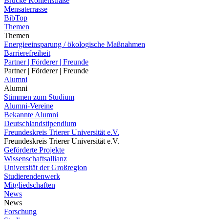
Brücke Kohlenstraße
Mensaterrasse
BibTop
Themen
Themen
Energieeinsparung / ökologische Maßnahmen
Barrierefreiheit
Partner | Förderer | Freunde
Partner | Förderer | Freunde
Alumni
Alumni
Stimmen zum Studium
Alumni-Vereine
Bekannte Alumni
Deutschlandstipendium
Freundeskreis Trierer Universität e.V.
Freundeskreis Trierer Universität e.V.
Geförderte Projekte
Wissenschaftsallianz
Universität der Großregion
Studierendenwerk
Mitgliedschaften
News
News
Forschung