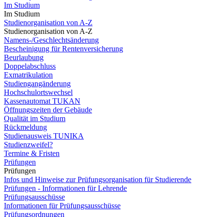
Im Studium
Im Studium
Studienorganisation von A-Z
Studienorganisation von A-Z
Namens-/Geschlechtsänderung
Bescheinigung für Rentenversicherung
Beurlaubung
Doppelabschluss
Exmatrikulation
Studiengangänderung
Hochschulortswechsel
Kassenautomat TUKAN
Öffnungszeiten der Gebäude
Qualität im Studium
Rückmeldung
Studienausweis TUNIKA
Studienzweifel?
Termine & Fristen
Prüfungen
Prüfungen
Infos und Hinweise zur Prüfungsorganisation für Studierende
Prüfungen - Informationen für Lehrende
Prüfungsausschüsse
Informationen für Prüfungsausschüsse
Prüfungsordnungen