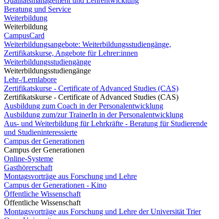
Qualitätsmanagement und Lehrentwicklung
Beratung und Service
Weiterbildung
Weiterbildung
CampusCard
Weiterbildungsangebote: Weiterbildungsstudiengänge,
Zertifikatskurse, Angebote für Lehrer:innen
Weiterbildungsstudiengänge
Weiterbildungsstudiengänge
Lehr-/Lernlabore
Zertifikatskurse - Certificate of Advanced Studies (CAS)
Zertifikatskurse - Certificate of Advanced Studies (CAS)
Ausbildung zum Coach in der Personalentwicklung
Ausbildung zum/zur TrainerIn in der Personalentwicklung
Aus- und Weiterbildung für Lehrkräfte - Beratung für Studierende
und Studieninteressierte
Campus der Generationen
Campus der Generationen
Online-Systeme
Gasthörerschaft
Montagsvorträge aus Forschung und Lehre
Campus der Generationen - Kino
Öffentliche Wissenschaft
Öffentliche Wissenschaft
Montagsvorträge aus Forschung und Lehre der Universität Trier