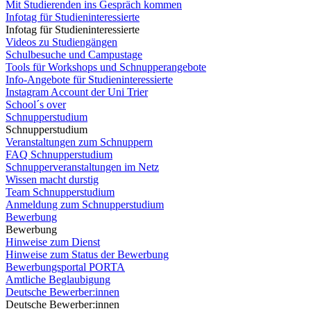
Mit Studierenden ins Gespräch kommen
Infotag für Studieninteressierte
Infotag für Studieninteressierte
Videos zu Studiengängen
Schulbesuche und Campustage
Tools für Workshops und Schnupperangebote
Info-Angebote für Studieninteressierte
Instagram Account der Uni Trier
School´s over
Schnupperstudium
Schnupperstudium
Veranstaltungen zum Schnuppern
FAQ Schnupperstudium
Schnupperveranstaltungen im Netz
Wissen macht durstig
Team Schnupperstudium
Anmeldung zum Schnupperstudium
Bewerbung
Bewerbung
Hinweise zum Dienst
Hinweise zum Status der Bewerbung
Bewerbungsportal PORTA
Amtliche Beglaubigung
Deutsche Bewerber:innen
Deutsche Bewerber:innen