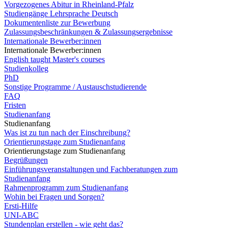
Vorgezogenes Abitur in Rheinland-Pfalz
Studiengänge Lehrsprache Deutsch
Dokumentenliste zur Bewerbung
Zulassungsbeschränkungen & Zulassungsergebnisse
Internationale Bewerber:innen
Internationale Bewerber:innen
English taught Master's courses
Studienkolleg
PhD
Sonstige Programme / Austauschstudierende
FAQ
Fristen
Studienanfang
Studienanfang
Was ist zu tun nach der Einschreibung?
Orientierungstage zum Studienanfang
Orientierungstage zum Studienanfang
Begrüßungen
Einführungsveranstaltungen und Fachberatungen zum
Studienanfang
Rahmenprogramm zum Studienanfang
Wohin bei Fragen und Sorgen?
Ersti-Hilfe
UNI-ABC
Stundenplan erstellen - wie geht das?