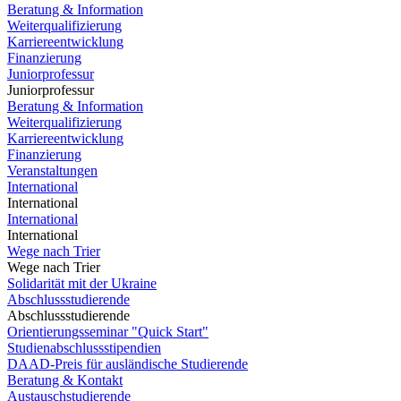
Beratung & Information
Weiterqualifizierung
Karriereentwicklung
Finanzierung
Juniorprofessur
Juniorprofessur
Beratung & Information
Weiterqualifizierung
Karriereentwicklung
Finanzierung
Veranstaltungen
International
International
International
International
Wege nach Trier
Wege nach Trier
Solidarität mit der Ukraine
Abschlussstudierende
Abschlussstudierende
Orientierungsseminar "Quick Start"
Studienabschlussstipendien
DAAD-Preis für ausländische Studierende
Beratung & Kontakt
Austauschstudierende