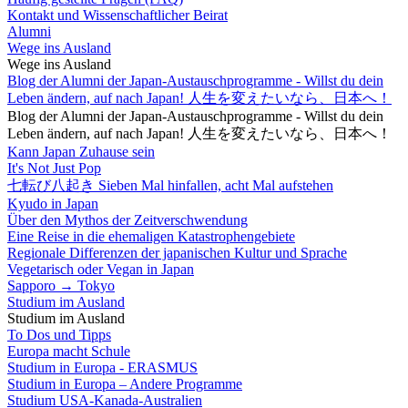
Kontakt und Wissenschaftlicher Beirat
Alumni
Wege ins Ausland
Wege ins Ausland
Blog der Alumni der Japan-Austauschprogramme - Willst du dein
Leben ändern, auf nach Japan! 人生を変えたいなら、日本へ！
Blog der Alumni der Japan-Austauschprogramme - Willst du dein
Leben ändern, auf nach Japan! 人生を変えたいなら、日本へ！
Kann Japan Zuhause sein
It's Not Just Pop
七転び八起き Sieben Mal hinfallen, acht Mal aufstehen
Kyudo in Japan
Über den Mythos der Zeitverschwendung
Eine Reise in die ehemaligen Katastrophengebiete
Regionale Differenzen der japanischen Kultur und Sprache
Vegetarisch oder Vegan in Japan
Sapporo → Tokyo
Studium im Ausland
Studium im Ausland
To Dos und Tipps
Europa macht Schule
Studium in Europa - ERASMUS
Studium in Europa – Andere Programme
Studium USA-Kanada-Australien