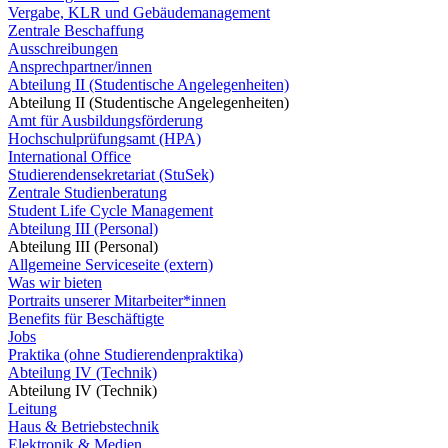
Vergabe, KLR und Gebäudemanagement
Zentrale Beschaffung
Ausschreibungen
Ansprechpartner/innen
Abteilung II (Studentische Angelegenheiten)
Abteilung II (Studentische Angelegenheiten)
Amt für Ausbildungsförderung
Hochschulprüfungsamt (HPA)
International Office
Studierendensekretariat (StuSek)
Zentrale Studienberatung
Student Life Cycle Management
Abteilung III (Personal)
Abteilung III (Personal)
Allgemeine Serviceseite (extern)
Was wir bieten
Portraits unserer Mitarbeiter*innen
Benefits für Beschäftigte
Jobs
Praktika (ohne Studierendenpraktika)
Abteilung IV (Technik)
Abteilung IV (Technik)
Leitung
Haus & Betriebstechnik
Elektronik & Medien