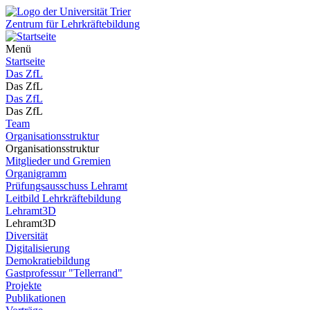
Zentrum für Lehrkräftebildung
Menü
Startseite
Das ZfL
Das ZfL
Das ZfL
Das ZfL
Team
Organisationsstruktur
Organisationsstruktur
Mitglieder und Gremien
Organigramm
Prüfungsausschuss Lehramt
Leitbild Lehrkräftebildung
Lehramt3D
Lehramt3D
Diversität
Digitalisierung
Demokratiebildung
Gastprofessur "Tellerrand"
Projekte
Publikationen