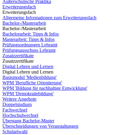
Außerschulische Praktika
Erweiterungsfach
Erweiterungsfach
Allgemeine Informationen zum Erweiterungsfach
Bachelor-/Masterarbeit
Bachelor-/Masterarbeit
Bachelorarbeit: Tipps & Infos
Masterarbeit: Tipps & Infos
Prüfungsordnungen Lehramt
Prüfungsausschuss Lehramt
Zusatzzertifikate
Zusatzzertifikate
Digital Lehren und Lernen
Digital Lehren und Lernen
Basismodul 'Medienbildung'
WPM 'Berufliche Orientierung'
WPM 'Bildung für nachhaltige Entwicklung'
WPM 'Demokratiebildung'
Weitere Angebote
Doppelstudium
Fachwechsel
Hochschulwechsel
Übergang Bachelor-Master
Überschneidungen von Veranstaltungen
Schulartwahl