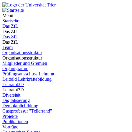
Menü
Startseite
Das ZfL
Das ZfL
Das ZfL
Das ZfL
Team
Organisationsstruktur
Organisationsstruktur
Mitglieder und Gremien
Organigramm
Prüfungsausschuss Lehramt
Leitbild Lehrkräftebildung
Lehramt3D
Lehramt3D
Diversität
Digitalisierung
Demokratiebildung
Gastprofessur "Tellerrand"
Projekte
Publikationen
Vorträge