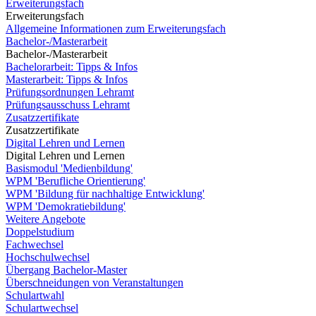
Erweiterungsfach
Erweiterungsfach
Allgemeine Informationen zum Erweiterungsfach
Bachelor-/Masterarbeit
Bachelor-/Masterarbeit
Bachelorarbeit: Tipps & Infos
Masterarbeit: Tipps & Infos
Prüfungsordnungen Lehramt
Prüfungsausschuss Lehramt
Zusatzzertifikate
Zusatzzertifikate
Digital Lehren und Lernen
Digital Lehren und Lernen
Basismodul 'Medienbildung'
WPM 'Berufliche Orientierung'
WPM 'Bildung für nachhaltige Entwicklung'
WPM 'Demokratiebildung'
Weitere Angebote
Doppelstudium
Fachwechsel
Hochschulwechsel
Übergang Bachelor-Master
Überschneidungen von Veranstaltungen
Schulartwahl
Schulartwechsel