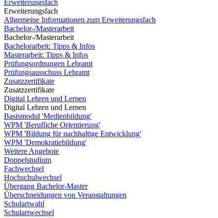
Erweiterungsfach
Erweiterungsfach
Allgemeine Informationen zum Erweiterungsfach
Bachelor-/Masterarbeit
Bachelor-/Masterarbeit
Bachelorarbeit: Tipps & Infos
Masterarbeit: Tipps & Infos
Prüfungsordnungen Lehramt
Prüfungsausschuss Lehramt
Zusatzzertifikate
Zusatzzertifikate
Digital Lehren und Lernen
Digital Lehren und Lernen
Basismodul 'Medienbildung'
WPM 'Berufliche Orientierung'
WPM 'Bildung für nachhaltige Entwicklung'
WPM 'Demokratiebildung'
Weitere Angebote
Doppelstudium
Fachwechsel
Hochschulwechsel
Übergang Bachelor-Master
Überschneidungen von Veranstaltungen
Schulartwahl
Schulartwechsel