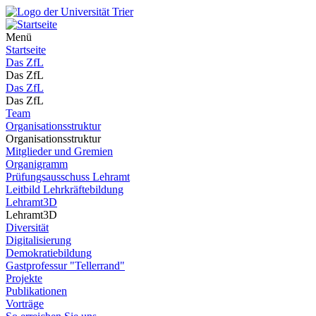
Menü
Startseite
Das ZfL
Das ZfL
Das ZfL
Das ZfL
Team
Organisationsstruktur
Organisationsstruktur
Mitglieder und Gremien
Organigramm
Prüfungsausschuss Lehramt
Leitbild Lehrkräftebildung
Lehramt3D
Lehramt3D
Diversität
Digitalisierung
Demokratiebildung
Gastprofessur "Tellerrand"
Projekte
Publikationen
Vorträge