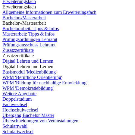
Erweiterungsfach
Erweiterungsfach
Allgemeine Informationen zum Erweiterungsfach
Bachelor-/Masterarbeit
Bachelor-/Masterarbeit
Bachelorarbeit: Tipps & Infos
Masterarbeit: Tipps & Infos
Prüfungsordnungen Lehramt
Prüfungsausschuss Lehramt
Zusatzzertifikate
Zusatzzertifikate
Digital Lehren und Lernen
Digital Lehren und Lernen
Basismodul 'Medienbildung'
WPM 'Berufliche Orientierung'
WPM 'Bildung für nachhaltige Entwicklung'
WPM 'Demokratiebildung'
Weitere Angebote
Doppelstudium
Fachwechsel
Hochschulwechsel
Übergang Bachelor-Master
Überschneidungen von Veranstaltungen
Schulartwahl
Schulartwechsel