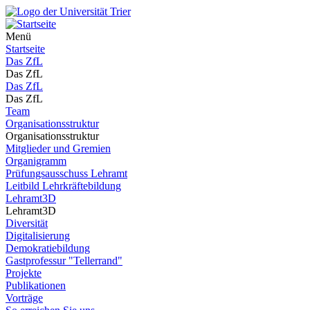
Menü
Startseite
Das ZfL
Das ZfL
Das ZfL
Das ZfL
Team
Organisationsstruktur
Organisationsstruktur
Mitglieder und Gremien
Organigramm
Prüfungsausschuss Lehramt
Leitbild Lehrkräftebildung
Lehramt3D
Lehramt3D
Diversität
Digitalisierung
Demokratiebildung
Gastprofessur "Tellerrand"
Projekte
Publikationen
Vorträge