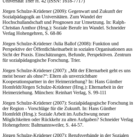
Universität Trier H. 42 (ISSN: 1618-7717)
Jörgen Schulze-Krüdener (2009): Gegenwart und Zukunft der
Sozialpädagogik an Universitäten. Zum Wandel der
Hochschullandschaft und Prognosen zur Umsetzung. In: Ralph-
Christian Amthor (Hrsg.): Soziale Berufe im Wandel. Schneider
Verlag Hohengehren, S. 68-86
Jörgen Schulze-Krüdener /Julia Ballof (2008): Funktion und
Perspektive der Öffentlichkeitsarbeit in sozialen Organisationen aus
Sicht der Praxis. Einschätzungen, Befunde, Perspektiven. Zentrum
für sozialpädagogische Forschung. Trier.
Jörgen Schulze-Krüdener (2007): „Mit der Elternarbeit geht es uns
meist besser als ohne?“: Eltern als unverzichtbare
Kooperationspartner in der Heimerziehung? In: Hans Günther
Homfeldt/Jörgen Schulze-Krüdener (Hrsg.): Elternarbeit in der
Heimerziehung. München: Reinhart Verlag, S. 99-111
Jörgen Schulze-Krüdener (2007): Sozialpädagogische Forschung in
der Region - Vorschläge für die Zukunft. In: Hans Günther
Homfeldt (Hrsg.): Soziale Arbeit im Aufschwung neuer
Möglichkeiten oder Rückkehr zu alten Aufgaben? Schneider Verlag
Hohengehren: Baltmannsweiler, S. 44-57.
Jörgen Schulze-Krüdener (2007): Berufsverbände in der Sozialen