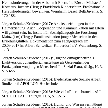
Herausforderungen in der Arbeit mit Eltern. In: Böwer, Michael /
Kotthaus, Jochem (Hrsg.): Praxisbuch Kinderschutz. Professionelle
Herausforderungen bewältigen. Weinheim, Basel: BeltzJuventa, S.
170-188.
Jörgen Schulze-Krüdener (2017): Arbeitsbeziehungen in der
Heimerziehung. Auch Kooperation und Kommunikation mit Eltern
will gelernt sein. In: Institut für Sozialpädagogische Forschung
Mainz (ism) (Hrsg.): Familiensituation junger Menschen in den
Erziehungshilfen. Dokumentation zum Fachgespräch am
20.09.2017 im Albert-Schweitzer-Kinderdorf e.V. Waldenburg, S.
1-13.
Jörgen Schulze-Krüdener (2017): „Jugend ermöglichen!“ als
Lightversion. Jugendberichterstattung als Gelegenheit der
Partizipation von jungen Menschen? In: Sozial Extra, 41.Jg., H. 3,
S. 53-55.
Jörgen Schulze-Krüdener (2016): Evidenzbasierte Soziale Arbeit:
Studienheft APOLLON Hochschule.
Jörgen Schulze-Krüdener (2016): Wie viel »Eltern« braucht es? In:
SCHULBLATT Thurgau. H. 5, S. 12-15
Jörgen Schulze-Krüdener (2015): Humor und Wissensvermittlung