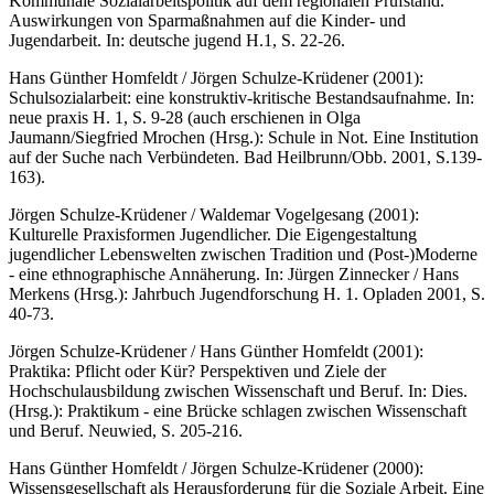
Kommunale Sozialarbeitspolitik auf dem regionalen Prüfstand.
Auswirkungen von Sparmaßnahmen auf die Kinder- und
Jugendarbeit. In: deutsche jugend H.1, S. 22-26.
Hans Günther Homfeldt / Jörgen Schulze-Krüdener (2001):
Schulsozialarbeit: eine konstruktiv-kritische Bestandsaufnahme. In:
neue praxis H. 1, S. 9-28 (auch erschienen in Olga
Jaumann/Siegfried Mrochen (Hrsg.): Schule in Not. Eine Institution
auf der Suche nach Verbündeten. Bad Heilbrunn/Obb. 2001, S.139-
163).
Jörgen Schulze-Krüdener / Waldemar Vogelgesang (2001):
Kulturelle Praxisformen Jugendlicher. Die Eigengestaltung
jugendlicher Lebenswelten zwischen Tradition und (Post-)Moderne
- eine ethnographische Annäherung. In: Jürgen Zinnecker / Hans
Merkens (Hrsg.): Jahrbuch Jugendforschung H. 1. Opladen 2001, S.
40-73.
Jörgen Schulze-Krüdener / Hans Günther Homfeldt (2001):
Praktika: Pflicht oder Kür? Perspektiven und Ziele der
Hochschulausbildung zwischen Wissenschaft und Beruf. In: Dies.
(Hrsg.): Praktikum - eine Brücke schlagen zwischen Wissenschaft
und Beruf. Neuwied, S. 205-216.
Hans Günther Homfeldt / Jörgen Schulze-Krüdener (2000):
Wissensgesellschaft als Herausforderung für die Soziale Arbeit. Eine