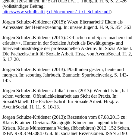
gehören zusammen. In: SCHULBLATT Thurgau. H. 6, S. 21-26
(vollständiger Beitrag:
http://www.schulblatt.tg.ch/documents/Text_Schulze.pdf
)
Jörgen Schulze-Krüdener (2015): Wozu Elternarbeit? Eltern als
Adressaten der Heimerziehung. In: unsere Jugend. H. 9, S. 354-363.
Jörgen Schulze-Krüdener (2015): >>Lachen und Spass machen sind
erlaubt<<. Humor in der Sozialen Arbeit als Bewältigungs- und
Interventionsstrategie der professionellen Akteure. In: SozialAktuell.
Die Fachzeitschrift für Soziale Arbeit. Hrsg. von AvenirSocial. H. 2,
S. 17-20.
Jörgen Schulze-Krüdener (2013): Pfadfinden gestern, heute und
morgen. In: scouting Jahrbuch. Baunach: Spurbuchverlag, S. 143-
145.
Jörgen Schulze-Krüdener / Julia Ternes (2013): Wer nichts tut, hat
schon verloren. Öffentlichkeitsarbeit aus Sicht der Praxis. In:
SozialAktuell. Die Fachzeitschrift für Soziale Arbeit. Hrsg. v.
AvenirSocial. H. 11, S. 10-13.
Jörgen Schulze-Krüdener (2013): Rezension vom 07.08.2013 zu:
Klaus Kraimer: Devianz-Pädagogik. Kinder und Jugendliche in
Krisen. Klaus Münstermann Verlag (Ibbenbüren) 2012. 152 Seiten.
ISBN 978-3-943084-05-4. In: socialnet Rezensionen, ISSN 2190-