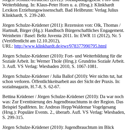
Weiterbildung. In: Klaus-Peter Horn u. a. (Hrsg.): Klinkhardt
Lexikon Erziehungswissenschaft. Bad Heilbrunn: Verlag Julius
Klinkhardt, S. 239-240.
Jörgen Schulze-Krüdener (2011): Rezension von: Olk, Thomas /
Hartnuß, Birger (Hg.): Handbuch Bürgerschaftliches Engagement.
Weinheim / Basel: Beltz Juventa 2011. In: EWR 11 (2012), Nr. 5
(Veröffentlicht am 12.10.2012),
URL:
http://www.klinkhardt.de/ewr/978377990795.html
Jörgen Schulze-Krüdener (2010): Fort- und Weiterbildung für die
Soziale Arbeit. In: Werner Thole (Hrsg.): Grundriss Soziale Arbeit.
3. Aufl. VS Verlag: Wiesbaden 2010, S. 1067-1081.
Jörgen Schulze-Krüdener / Julia Ballof (2010): Wer nichts tut, hat
schon verloren. Öffentlichkeitsarbeit aus der Sicht der Praxis. In:
sozialmagazin, H.7-8, S. 62-67.
Bettina Krüdener / Jörgen Schulze-Krüdener (2010): Da war noch
was: Zur Eventisierung des Jugendbrauchtums in der Region. Das
Beispiel Spaßfeten. In: Andreas Hepp/Waldemar Vogelgesang
(Hrsg.): Populäre Events. 2., überarb. Aufl. VS Verlag: Wiesbaden,
S. 299-315.
Jörgen Schulze-Krüdener (2010): Jugendbrauchtum im Blick