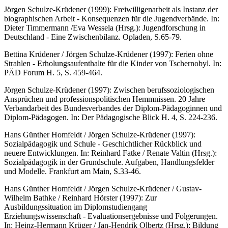
Jörgen Schulze-Krüdener (1999): Freiwilligenarbeit als Instanz der
biographischen Arbeit - Konsequenzen für die Jugendverbände. In:
Dieter Timmermann /Eva Wessela (Hrsg.): Jugendforschung in
Deutschland - Eine Zwischenbilanz. Opladen, S.65-79.
Bettina Krüdener / Jörgen Schulze-Krüdener (1997): Ferien ohne
Strahlen - Erholungsaufenthalte für die Kinder von Tschernobyl. In:
PÄD Forum H. 5, S. 459-464.
Jörgen Schulze-Krüdener (1997): Zwischen berufssoziologischen
Ansprüchen und professionspolitischen Hemmnissen. 20 Jahre
Verbandarbeit des Bundesverbandes der Diplom-Pädagoginnen und
Diplom-Pädagogen. In: Der Pädagogische Blick H. 4, S. 224-236.
Hans Günther Homfeldt / Jörgen Schulze-Krüdener (1997):
Sozialpädagogik und Schule - Geschichtlicher Rückblick und
neuere Entwicklungen. In: Reinhard Fatke / Renate Valtin (Hrsg.):
Sozialpädagogik in der Grundschule. Aufgaben, Handlungsfelder
und Modelle. Frankfurt am Main, S.33-46.
Hans Günther Homfeldt / Jörgen Schulze-Krüdener / Gustav-
Wilhelm Bathke / Reinhard Hörster (1997): Zur
Ausbildungssituation im Diplomstudiengang
Erziehungswissenschaft - Evaluationsergebnisse und Folgerungen.
In: Heinz-Hermann Krüger / Jan-Hendrik Olbertz (Hrsg.): Bildung