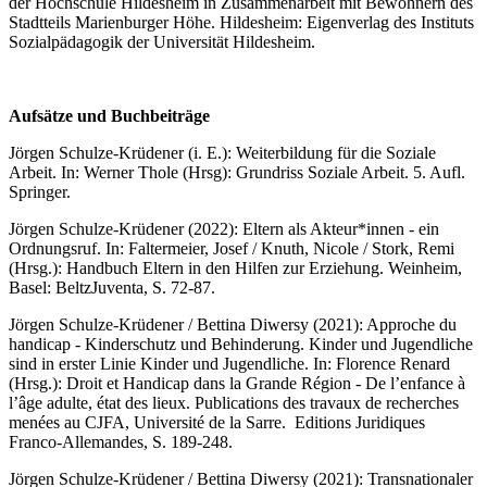
der Hochschule Hildesheim in Zusammenarbeit mit Bewohnern des
Stadtteils Marienburger Höhe. Hildesheim: Eigenverlag des Instituts
Sozialpädagogik der Universität Hildesheim.
Aufsätze und Buchbeiträge
Jörgen Schulze-Krüdener (i. E.): Weiterbildung für die Soziale
Arbeit. In: Werner Thole (Hrsg): Grundriss Soziale Arbeit. 5. Aufl.
Springer.
Jörgen Schulze-Krüdener (2022): Eltern als Akteur*innen - ein
Ordnungsruf. In: Faltermeier, Josef / Knuth, Nicole / Stork, Remi
(Hrsg.): Handbuch Eltern in den Hilfen zur Erziehung. Weinheim,
Basel: BeltzJuventa, S. 72-87.
Jörgen Schulze-Krüdener / Bettina Diwersy (2021): Approche du
handicap - Kinderschutz und Behinderung. Kinder und Jugendliche
sind in erster Linie Kinder und Jugendliche. In: Florence Renard
(Hrsg.): Droit et Handicap dans la Grande Région - De l’enfance à
l’âge adulte, état des lieux. Publications des travaux de recherches
menées au CJFA, Université de la Sarre. Editions Juridiques
Franco-Allemandes, S. 189-248.
Jörgen Schulze-Krüdener / Bettina Diwersy (2021): Transnationaler