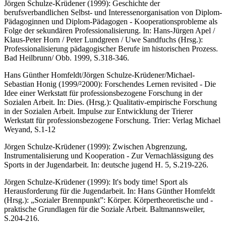
Jörgen Schulze-Krüdener (1999): Geschichte der
berufsverbandlichen Selbst- und Interessenorganisation von Diplom-
Pädagoginnen und Diplom-Pädagogen - Kooperationsprobleme als
Folge der sekundären Professionalisierung. In: Hans-Jürgen Apel /
Klaus-Peter Horn / Peter Lundgreen / Uwe Sandfuchs (Hrsg.):
Professionalisierung pädagogischer Berufe im historischen Prozess.
Bad Heilbrunn/ Obb. 1999, S.318-346.
Hans Günther Homfeldt/Jörgen Schulze-Krüdener/Michael-
Sebastian Honig (1999/²2000): Forschendes Lernen revisited - Die
Idee einer Werkstatt für professionsbezogene Forschung in der
Sozialen Arbeit. In: Dies. (Hrsg.): Qualitativ-empirische Forschung
in der Sozialen Arbeit. Impulse zur Entwicklung der Trierer
Werkstatt für professionsbezogene Forschung. Trier: Verlag Michael
Weyand, S.1-12
Jörgen Schulze-Krüdener (1999): Zwischen Abgrenzung,
Instrumentalisierung und Kooperation - Zur Vernachlässigung des
Sports in der Jugendarbeit. In: deutsche jugend H. 5, S.219-226.
Jörgen Schulze-Krüdener (1999): It's body time! Sport als
Herausforderung für die Jugendarbeit. In: Hans Günther Homfeldt
(Hrsg.): „Sozialer Brennpunkt”: Körper. Körpertheoretische und -
praktische Grundlagen für die Soziale Arbeit. Baltmannsweiler,
S.204-216.