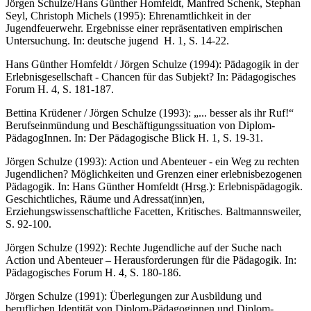
Jörgen Schulze/Hans Günther Homfeldt, Manfred Schenk, Stephan
Seyl, Christoph Michels (1995): Ehrenamtlichkeit in der
Jugendfeuerwehr. Ergebnisse einer repräsentativen empirischen
Untersuchung. In: deutsche jugend H. 1, S. 14-22.
Hans Günther Homfeldt / Jörgen Schulze (1994): Pädagogik in der
Erlebnisgesellschaft - Chancen für das Subjekt? In: Pädagogisches
Forum H. 4, S. 181-187.
Bettina Krüdener / Jörgen Schulze (1993): „... besser als ihr Ruf!“
Berufseinmündung und Beschäftigungssituation von Diplom-
PädagogInnen. In: Der Pädagogische Blick H. 1, S. 19-31.
Jörgen Schulze (1993): Action und Abenteuer - ein Weg zu rechten
Jugendlichen? Möglichkeiten und Grenzen einer erlebnisbezogenen
Pädagogik. In: Hans Günther Homfeldt (Hrsg.): Erlebnispädagogik.
Geschichtliches, Räume und Adressat(inn)en,
Erziehungswissenschaftliche Facetten, Kritisches. Baltmannsweiler,
S. 92-100.
Jörgen Schulze (1992): Rechte Jugendliche auf der Suche nach
Action und Abenteuer – Herausforderungen für die Pädagogik. In:
Pädagogisches Forum H. 4, S. 180-186.
Jörgen Schulze (1991): Überlegungen zur Ausbildung und
beruflichen Identität von Diplom-Pädagoginnen und Diplom-