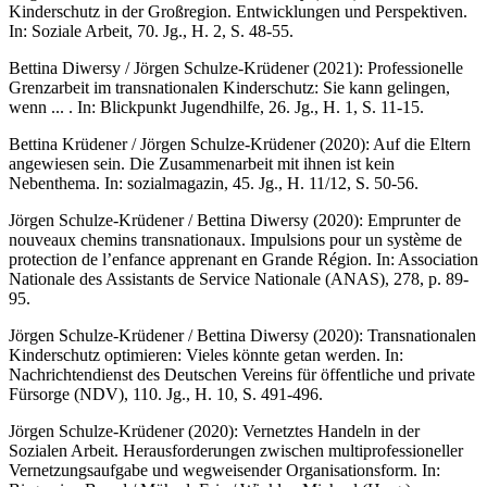
Kinderschutz in der Großregion. Entwicklungen und Perspektiven.
In: Soziale Arbeit, 70. Jg., H. 2, S. 48-55.
Bettina Diwersy / Jörgen Schulze-Krüdener (2021): Professionelle
Grenzarbeit im transnationalen Kinderschutz: Sie kann gelingen,
wenn ... . In: Blickpunkt Jugendhilfe, 26. Jg., H. 1, S. 11-15.
Bettina Krüdener / Jörgen Schulze-Krüdener (2020): Auf die Eltern
angewiesen sein. Die Zusammenarbeit mit ihnen ist kein
Nebenthema. In: sozialmagazin, 45. Jg., H. 11/12, S. 50-56.
Jörgen Schulze-Krüdener / Bettina Diwersy (2020): Emprunter de
nouveaux chemins transnationaux. Impulsions pour un système de
protection de l’enfance apprenant en Grande Région. In: Association
Nationale des Assistants de Service Nationale (ANAS), 278, p. 89-
95.
Jörgen Schulze-Krüdener / Bettina Diwersy (2020): Transnationalen
Kinderschutz optimieren: Vieles könnte getan werden. In:
Nachrichtendienst des Deutschen Vereins für öffentliche und private
Fürsorge (NDV), 110. Jg., H. 10, S. 491-496.
Jörgen Schulze-Krüdener (2020): Vernetztes Handeln in der
Sozialen Arbeit. Herausforderungen zwischen multiprofessioneller
Vernetzungsaufgabe und wegweisender Organisationsform. In: