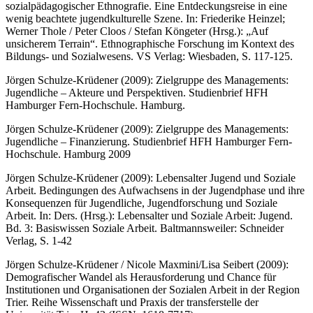
sozialpädagogischer Ethnografie. Eine Entdeckungsreise in eine
wenig beachtete jugendkulturelle Szene. In: Friederike Heinzel;
Werner Thole / Peter Cloos / Stefan Köngeter (Hrsg.): „Auf
unsicherem Terrain“. Ethnographische Forschung im Kontext des
Bildungs- und Sozialwesens. VS Verlag: Wiesbaden, S. 117-125.
Jörgen Schulze-Krüdener (2009): Zielgruppe des Managements:
Jugendliche – Akteure und Perspektiven. Studienbrief HFH
Hamburger Fern-Hochschule. Hamburg.
Jörgen Schulze-Krüdener (2009): Zielgruppe des Managements:
Jugendliche – Finanzierung. Studienbrief HFH Hamburger Fern-
Hochschule. Hamburg 2009
Jörgen Schulze-Krüdener (2009): Lebensalter Jugend und Soziale
Arbeit. Bedingungen des Aufwachsens in der Jugendphase und ihre
Konsequenzen für Jugendliche, Jugendforschung und Soziale
Arbeit. In: Ders. (Hrsg.): Lebensalter und Soziale Arbeit: Jugend.
Bd. 3: Basiswissen Soziale Arbeit. Baltmannsweiler: Schneider
Verlag, S. 1-42
Jörgen Schulze-Krüdener / Nicole Maxmini/Lisa Seibert (2009):
Demografischer Wandel als Herausforderung und Chance für
Institutionen und Organisationen der Sozialen Arbeit in der Region
Trier. Reihe Wissenschaft und Praxis der transferstelle der