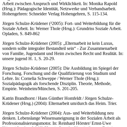
Arbeit zwischen Anspruch und Wirklichkeit. In: Monika Rapold
(Hrsg.): Pädagogische Identität, Netzwerke und Verbandsarbeit.
Hohengehren: Schneider Verlag Hohengehren, S. 115-134.
Jörgen Schulze-Krüdener (²2005): Fort- und Weiterbildung für die
Soziale Arbeit. In: Werner Thole (Hrsg.): Grundriss Soziale Arbeit.
Opladen, S. 849-862
Jörgen Schulze-Krüdener (2005): „Elternarbeit ist kein Luxus,
sondern sollte integraler Bestandteil sein“ - Zur Zusammenarbeit
von Familie, Jugendamt und Heim zwischen Recht und Realität. In:
unsere jugend H. 1, S. 20-29.
Jörgen Schulze-Krüdener (2005): Die Ausbildung im Spiegel der
Forschung. Forschung und die Qualifizierung von Studium und
Lehre. In: Cornelia Schweppe / Werner Thole (Hrsg.):
Sozialpädagogik als forschende Disziplin. Theorie, Methode,
Empirie. Weinheim/München, S. 201-205.
Katrin Brandhorst / Hans Günther Homfeldt / Jörgen Schulze-
Krüdener (Hrsg.) (2004): Elternarbeit um/durch das Heim. Trier.
Jörgen Schulze-Krüdener (2004): Aus- und Weiterbildung neu
denken. Lebenslange Wissensaneignung in der Sozialen Arbeit als
Professionalisierungsmotor. In: Reinhard Hörster/ Ernst-Uwe