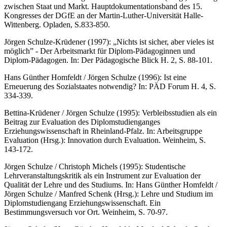
zwischen Staat und Markt. Hauptdokumentationsband des 15.
Kongresses der DGfE an der Martin-Luther-Universität Halle-
Wittenberg. Opladen, S.833-850.
Jörgen Schulze-Krüdener (1997): „Nichts ist sicher, aber vieles ist
möglich” ‑ Der Arbeitsmarkt für Diplom-Pädagoginnen und
Diplom-Pädagogen. In: Der Pädagogische Blick H. 2, S. 88-101.
Hans Günther Homfeldt / Jörgen Schulze (1996): Ist eine
Erneuerung des Sozialstaates notwendig? In: PÄD Forum H. 4, S.
334-339.
Bettina-Krüdener / Jörgen Schulze (1995): Verbleibsstudien als ein
Beitrag zur Evaluation des Diplomstudienganges
Erziehungswissenschaft in Rheinland-Pfalz. In: Arbeitsgruppe
Evaluation (Hrsg.): Innovation durch Evaluation. Weinheim, S.
143‑172.
Jörgen Schulze / Christoph Michels (1995): Studentische
Lehrveranstaltungskritik als ein Instrument zur Evaluation der
Qualität der Lehre und des Studiums. In: Hans Günther Homfeldt /
Jörgen Schulze / Manfred Schenk (Hrsg.): Lehre und Studium im
Diplomstudiengang Erziehungswissenschaft. Ein
Bestimmungsversuch vor Ort. Weinheim, S. 70-97.