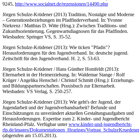
9245,
http://www.socialnet.de/rezensionen/14490.php
Jörgen Schulze-Krüdener (2013) Tradition, Nostalgie und Moderne
– Generationsbeziehungen im Pfadfinderverband. In: Yvonne
Niekrenz / Matthias D. Witte (Hrsg.): Zwischen Traditions- und
Zukunftsorientierung. Gegenwartsdiagnosen für das Pfadfinden.
Wiesbaden: Springer VS, S. 35-52.
Jörgen Schulze-Krüdener (2013): Wie ticken "Pfadis"?
Herausforderungen für den Jugendverband. In: deutsche jugend.
Zeitschrift für den Jugendverband. H. 2, S. 53-63.
Jörgen Schulze-Krüdener / Hans Günther Homfeldt (2013):
Elternarbeit in der Heimerziehung. In: Waldemar Stange / Rolf
Krüger / Angelika Henschel / Christof Schmitt (Hrsg.): Erziehungs-
und Bildungspartnerschaften. Praxisbuch zur Elternarbeit.
Wiesbaden: VS Verlag, S. 250-257.
Jörgen Schulze-Krüdener (2013): Wie geht's der Jugend, der
Jugendarbeit und der Jugendverbandsarbeit? Befunde und
Einschätzungen zu unverändert aktuellen Gestaltungsaufgaben und
Herausforderungen. Expertise zum 2. Kinder- und Jugendbericht
Rheinland-Pfalz. Verfügbar unter
www.kinder-und-jugendbericht-
rlp.de/images/Dokumentationen_Hearings/Vortrag_SchulzeKruedene
(abgerufen am 15.05.2013).