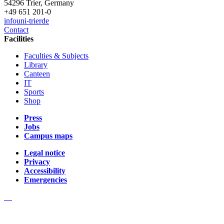
54296 Trier, Germany
+49 651 201-0
info
uni-trier
de
Contact
Facilities
Faculties & Subjects
Library
Canteen
IT
Sports
Shop
Press
Jobs
Campus maps
Legal notice
Privacy
Accessibility
Emergencies