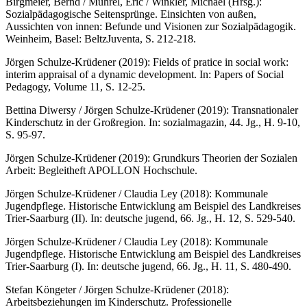
Birgmeier, Bernd / Mührel, Eric / Winkler, Michael (Hrsg.):
Sozialpädagogische Seitensprünge. Einsichten von außen,
Aussichten von innen: Befunde und Visionen zur Sozialpädagogik.
Weinheim, Basel: BeltzJuventa, S. 212-218.
Jörgen Schulze-Krüdener (2019): Fields of pratice in social work:
interim appraisal of a dynamic development. In: Papers of Social
Pedagogy, Volume 11, S. 12-25.
Bettina Diwersy / Jörgen Schulze-Krüdener (2019): Transnationaler
Kinderschutz in der Großregion. In: sozialmagazin, 44. Jg., H. 9-10,
S. 95-97.
Jörgen Schulze-Krüdener (2019): Grundkurs Theorien der Sozialen
Arbeit: Begleitheft APOLLON Hochschule.
Jörgen Schulze-Krüdener / Claudia Ley (2018): Kommunale
Jugendpflege. Historische Entwicklung am Beispiel des Landkreises
Trier-Saarburg (II). In: deutsche jugend, 66. Jg., H. 12, S. 529-540.
Jörgen Schulze-Krüdener / Claudia Ley (2018): Kommunale
Jugendpflege. Historische Entwicklung am Beispiel des Landkreises
Trier-Saarburg (I). In: deutsche jugend, 66. Jg., H. 11, S. 480-490.
Stefan Köngeter / Jörgen Schulze-Krüdener (2018):
Arbeitsbeziehungen im Kinderschutz. Professionelle