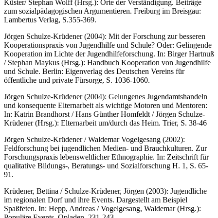
Küster/ Stephan Wolff (Hrsg.): Orte der Verständigung. Beiträge
zum sozialpädagogischen Argumentieren. Freiburg im Breisgau:
Lambertus Verlag, S.355-369.
Jörgen Schulze-Krüdener (2004): Mit der Forschung zur besseren
Kooperationspraxis von Jugendhilfe und Schule? Oder: Gelingende
Kooperation im Lichte der Jugendhilfeforschung. In: Birger Hartnuß
/ Stephan Maykus (Hrsg.): Handbuch Kooperation von Jugendhilfe
und Schule. Berlin: Eigenverlag des Deutschen Vereins für
öffentliche und private Fürsorge, S. 1036-1060.
Jörgen Schulze-Krüdener (2004): Gelungenes Jugendamtshandeln
und konsequente Elternarbeit als wichtige Motoren und Mentoren:
In: Katrin Brandhorst / Hans Günther Homfeldt / Jörgen Schulze-
Krüdener (Hrsg.): Elternarbeit um/durch das Heim. Trier, S. 38-46
Jörgen Schulze-Krüdener / Waldemar Vogelgesang (2002):
Feldforschung bei jugendlichen Medien- und Brauchkulturen. Zur
Forschungspraxis lebensweltlicher Ethnographie. In: Zeitschrift für
qualitative Bildungs-, Beratungs- und Sozialforschung H. 1, S. 65-
91.
Krüdener, Bettina / Schulze-Krüdener, Jörgen (2003): Jugendliche
im regionalen Dorf und ihre Events. Dargestellt am Beispiel
Spaßfeten. In: Hepp, Andreas / Vogelgesang, Waldemar (Hrsg.):
Populäre Events. Opladen, 231-243.