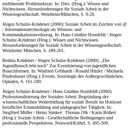
einführende Problemskizze. In: Dies. (Hrsg.): Wissen und
Nichtwissen. Herausforderungen für Soziale Arbeit in der
Wissensgesellschaft. Weinheim/München, S. 9-20.
Jörgen Schulze-Krüdener (2000): Soziale Arbeit im Zeichen von @
- Informationstechnologie als Wissens- und
Kommunikationswerkzeug. In: Hans Günther Homfeldt / Jörgen
Schulze-Krüdener (Hrsg.): Wissen und Nichtwissen.
Herausforderungen für Soziale Arbeit in der Wissensgesellschaft.
Weinheim/ München, S. 189-201.
Bettina Krüdener / Jörgen Schulze-Krüdener (2000): „Der
Jugendbrauch lebt noch“ Zur Eventisierung von jugendlichen
Brauchformen. In: Winfried Gebhardt / Ronald Hitzler / Michaela
Pfadenhauer (Hrsg.): Events. Soziologie des Außergewöhnlichen.
Opladen, S. 161-180.
Jörgen Schulze-Krüdener / Hans Günther Homfeldt (2000):
Professionalisierung der Sozialen Arbeit. Begründung der
wissenschaftlichen Weiterbildung für soziale Berufe im Horizont
beruflicher Erstausbildung und pädagogischer Tätigkeit. In:
Siegfried Müller / Heinz Sünker/ Thomas Olk / Karin Böllert
(Hrsg.): Soziale Arbeit - Gesellschaftliche Bedingungen und
professionelle Perspektiven. Neuwied/Kriftel, S. 495-509.