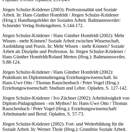
Jörgen Schulze-Krüdener (2003): Professionalität und Soziale
Arbeit. In: Hans Günther Homfeldt / Jörgen Schulze-Krüdener
(Hrsg.): Handlungsfelder der Sozialen Arbeit. Baltmannsweiler:
Schneider Verlag Hohengehren, S.144-172.
Jörgen Schulze-Krüdener / Hans Günther Homfeldt (2002): Mehr
Wissen - mehr Können? Soziale Arbeit zwischen Wissenschaft,
Ausbildung und Praxis. In: Mehr Wissen - mehr Können? Soziale
Arbeit als Disziplin und Profession. In: Jörgen Schulze-Krüdener /
Hans Günther Homfeldt/Roland Merten (Hrsg.): Baltmannsweiler,
S.88-124.
Jörgen Schulze-Krüdener / Hans Günther Homfeldt (2002):
Praktikum im Diplomstudiengang Erziehungswissenschaft. In:
Hans-Uwe Otto / Thomas Rauschenbach / Peter Vogel (Hrsg.):
Erziehungswissenschaft: Studium und Lehre. Opladen, S. 127-142.
Jörgen Schulze-Krüdener / Ivo Züchner (2002): Arbeitslosigkeit von
Diplom-PädagogInnen - ein Mythos? In: Hans-Uwe Otto / Thomas
Rauschenbach / Peter Vogel (Hrsg.): Erziehungswissenschaft:
Arbeitsmarkt und Beruf. Opladen, S. 57-73.
Jörgen Schulze-Krüdener (2002): Fort- und Weiterbildung für die
Soziale Arbeit. In: Werner Thole (Hrsg.): Grundriss Soziale Arbeit.