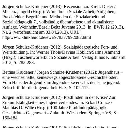
Jörgen Schulze-Krüdener (2013): Rezension zu: Kreft, Dieter /
Mielenz, Ingrid (Hrsg.): Wörterbuch Soziale Arbeit, Aufgaben,
Praxisfelder, Begriffe und Methoden der Sozialarbeit und
Sozialpädagogik 7., vollständig überarbeitete und aktualisierte
Auflage. Weinheim/Basel: Beltz Juventa 2013. In: EWR 12 (2013),
Nr. 2 (veröffentlicht am 03.04.2013), URL:
http/www.klinkhardt.de/ewr/978377992082.html
Jörgen Schulze-Krüdener (2012): Sozialpädagogische Fort- und
Weiterbildung. In: Werner Thole/Davina Höblich/Sarina Ahmend
(Hrsg.): Taschenwörterbuch Soziale Arbeit. Verlag Julius Klinkhardt
2012, S. 282-283.
Bettina Krüdener / Jörgen Schulze-Krüdener (2012): Jugendhaus –
eine wechselhafte, keineswegs abgeschlossene Geschichte oder:
Vom Haus der Jugend zum Jugendnetzwerk. In: deutsche jugend.
Zeitschrift für die Jugendarbeit H. 3, S. 105-115.
Jörgen Schulze-Krüdener (2012): Pfadfinden in der Krise? Zur
Zukunftsfähigkeit eines Jugendverbandes. In: Eckart Conze /
Matthias D. Witte (Hrsg.): 100 Jahre Pfadfinderpädagogik.
Geschichte - Gegenwart - Zukunft. Wiesbaden: Springer VS, S.
160-184.
Jörgen Schulze-Krüdener (2012): Sozialpädagogische Fort- und