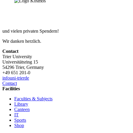
und vielen privaten Spendern!
Wir danken herzlich.
Contact
Trier University
Universitätsring 15
54296 Trier, Germany
+49 651 201-0
info
uni-trier
de
Contact
Facilities
Faculties & Subjects
Library
Canteen
IT
Sports
Shop