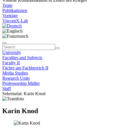
Visuelle Kommunikation in Zeiten des Krieges
Team
Publikationen
Vorträge
ViscomX-Lab
University
Faculties and Subjects
Faculty II
Fächer am Fachbereich II
Media Studies
Research Units
Professorship Müller
Staff
Sekretariat: Karin Knod
Karin Knod