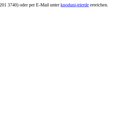
-201 3740) oder per E-Mail unter
knod
uni-trier
de
erreichen.