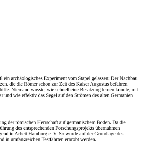
8 ein archäologisches Experiment vom Stapel gelassen: Der Nachbau
uzen, die die Römer schon zur Zeit des Kaiser Augustus befahren
iffe. Niemand wusste, wie schnell eine Besatzung lernen konnte, mit
r und wie effektiv das Segel auf den Strömen des alten Germanien
ierung der römischen Herrschaft auf germanischem Boden. Da die
hführung des entsprechenden Forschungsprojekts übernahmen
gend in Arbeit Hamburg e. V. So wurde auf der Grundlage des
end in umfangreichen Testfahrten erprobt werden.