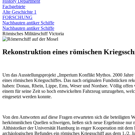
History Department
Fachgebiete
Alte Geschichte 1
FORSCHUNG
Nachbauten antiker Schiffe
Nachbauten antiker Schiffe
Römisches Militärschiff Victoria
Rekonstruktion eines römischen Kriegsschi
Um das Ausstellungsprojekt „Imperium Konflikt Mythos. 2000 Jahre 
eines römischen Kriegsschiffes. Das nach originalen Fundstücken reko
haben: Donau, Rhein, Lippe, Ems, Weser und Nordsee. Völlig offen w
einem für seine Zeit so hoch entwickelten Fahrzeug umzugehen, welc
eingesetzt werden konnte.
Von den Antworten auf diese Fragen erwarteten sich die beteiligten 
herkömmlichen Quellen schweigen, ließen sich neue Ergebnisse nur 
Althistoriker der Universität Hamburg in enger Kooperation mit dem
archäologischen Befundes ein römisches Kriegsschiff aus dem 1./2. Ja