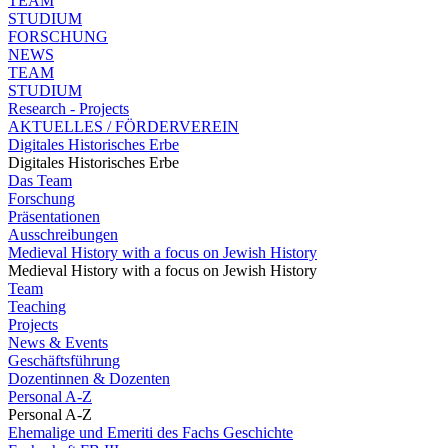
TEAM
STUDIUM
FORSCHUNG
NEWS
TEAM
STUDIUM
Research - Projects
AKTUELLES / FÖRDERVEREIN
Digitales Historisches Erbe
Digitales Historisches Erbe
Das Team
Forschung
Präsentationen
Ausschreibungen
Medieval History with a focus on Jewish History
Medieval History with a focus on Jewish History
Team
Teaching
Projects
News & Events
Geschäftsführung
Dozentinnen & Dozenten
Personal A-Z
Personal A-Z
Ehemalige und Emeriti des Fachs Geschichte