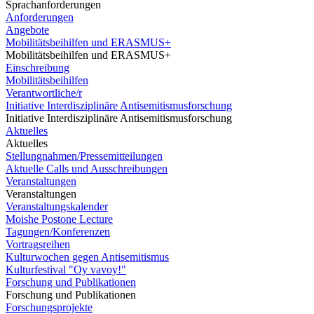
Sprachanforderungen
Anforderungen
Angebote
Mobilitätsbeihilfen und ERASMUS+
Mobilitätsbeihilfen und ERASMUS+
Einschreibung
Mobilitätsbeihilfen
Verantwortliche/r
Initiative Interdisziplinäre Antisemitismusforschung
Initiative Interdisziplinäre Antisemitismusforschung
Aktuelles
Aktuelles
Stellungnahmen/Pressemitteilungen
Aktuelle Calls und Ausschreibungen
Veranstaltungen
Veranstaltungen
Veranstaltungskalender
Moishe Postone Lecture
Tagungen/Konferenzen
Vortragsreihen
Kulturwochen gegen Antisemitismus
Kulturfestival "Oy vavoy!"
Forschung und Publikationen
Forschung und Publikationen
Forschungsprojekte