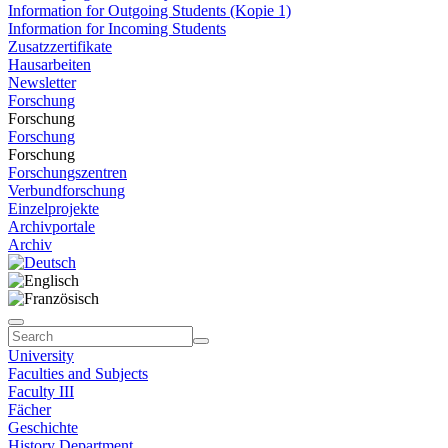
Information for Outgoing Students (Kopie 1)
Information for Incoming Students
Zusatzzertifikate
Hausarbeiten
Newsletter
Forschung
Forschung
Forschung
Forschung
Forschungszentren
Verbundforschung
Einzelprojekte
Archivportale
Archiv
University
Faculties and Subjects
Faculty III
Fächer
Geschichte
History Department