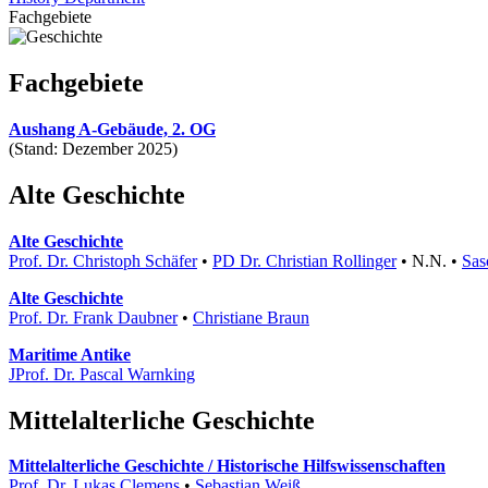
Fachgebiete
Fachgebiete
Aushang A-Gebäude, 2. OG
(Stand: Dezember 2025)
Alte Geschichte
Alte Geschichte
Prof. Dr. Christoph Schäfer
•
PD Dr. Christian Rollinger
• N.N. •
Sas
Alte Geschichte
Prof. Dr. Frank Daubner
•
Christiane Braun
Maritime Antike
JProf. Dr. Pascal Warnking
Mittelalterliche Geschichte
Mittelalterliche Geschichte / Historische Hilfswissenschaften
Prof. Dr. Lukas Clemens
•
Sebastian Weiß