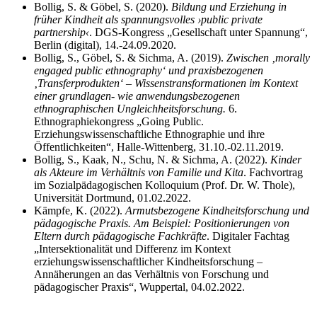
Bollig, S. & Göbel, S. (2020).
Bildung und Erziehung in
früher Kindheit als spannungsvolles ›public private
partnership‹
. DGS-Kongress „Gesellschaft unter Spannung“,
Berlin (digital), 14.-24.09.2020.
Bollig, S., Göbel, S. & Sichma, A. (2019).
Zwischen ‚morally
engaged public ethnography‘ und praxisbezogenen
‚Transferprodukten‘ – Wissenstransformationen im Kontext
einer grundlagen- wie anwendungsbezogenen
ethnographischen Ungleichheitsforschung.
6.
Ethnographiekongress „Going Public.
Erziehungswissenschaftliche Ethnographie und ihre
Öffentlichkeiten“, Halle-Wittenberg, 31.10.-02.11.2019.
Bollig, S., Kaak, N., Schu, N. & Sichma, A. (2022).
Kinder
als Akteure im Verhältnis von Familie und Kita
. Fachvortrag
im Sozialpädagogischen Kolloquium (Prof. Dr. W. Thole),
Universität Dortmund, 01.02.2022.
Kämpfe, K. (2022).
Armutsbezogene Kindheitsforschung und
pädagogische Praxis. Am Beispiel: Positionierungen von
Eltern durch pädagogische Fachkräfte
. Digitaler Fachtag
„Intersektionalität und Differenz im Kontext
erziehungswissenschaftlicher Kindheitsforschung –
Annäherungen an das Verhältnis von Forschung und
pädagogischer Praxis“, Wuppertal, 04.02.2022.