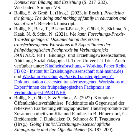
Kontext von Bildung und Erziehung
(S. 217–232).
Wiesbaden: Springer VS.
Bollig, S. & Groß, L. (Hrsg.). (2023, in Ersch.).
Practicing
the family. The doing and making of family in education and
social work.
Bielefeld: transcript.
Bollig, S., Betz, T., Bischoff-Pabst, S., Göbel, S., Sichma, A.,
Kaak, N. & Schu, N. (2021).
Wie kann Forschungs-Praxis-
Transfer gelingen? Dokumentation des ersten
transferbezogenen Workshops mit Expert*innen der
frühpädagogischen Fachpraxis im Verbundprojekt
PARTNER
. FB I –Bildungs- und Erziehungswissenschaften,
Abteilung Sozialpädagogik II. Trier: Universität Trier. Auch
verfügbar unter:
Kindheitsforschung – Working Paper Reihe |
FB 02 - Institut für Erziehungswissenschaft (uni-mainz.de)
und
Wie kann Forschungs-Praxis-Transfer gelingen? -
Dokumentation des ersten transferbezogenen Workshops mit
Expert*innen der frühpädagogischen Fachpraxis im
Verbundprojekt PARTNER
Bollig, S., Göbel, S. & Sichma, A. (2022). Komplexe
Öffentlichkeitsverhältnisse. Feldeintritte als Gegenstand der
reflexiven Erarbeitung ethnographischer Transferprodukte zur
Zusammenarbeit von Kita und Familie. In B. Hünersdorf, G.
Breidenstein, J. Dinkelaker, O. Schnoor & T. Tyagunova
(Hrsg.),
Going Public?
Erziehungswissenschaftliche
Ethnographie und ihre Öffentlichkeiten
(S. 187–200)
.