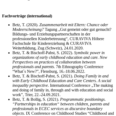
Fachvorträge (international)
Betz, T. (2020).
Zusammenarbeit mit Eltern: Chance oder
Modeerscheinung?
Tagung „Gut gemeint oder gut gemacht?
Bildungs- und Erziehungspartnerschaften in der
professionellen Kinderbetreuung“, CURAVIVA Höhere
Fachschule für Kindererziehung & CURAVIVA
Weiterbildung, Zug (Schweiz), 24.01.2020.
Betz, T. & Bischoff-Pabst, S. (2022).
Symbolic power in
organizations of early childhood education and care. New
Perspectives on practices of collaboration between
professionals and parents
. 7th Ethnography Conference
“What´s New?”, Flensburg, 16.-18.06.2022.
Betz, T. & Bischoff-Pabst, S. (2021).
Doing Family in and
with Early Childhood Education and Care Centers. A social
inequality perspective
. International Conference „The making
and doing of family in, through and with education and social
work”, Trier, 22.-24.09.2021.
Betz, T. & Bollig, S. (2021).
Programmatic positionings
.
“
Partnerships in education“ between children, parents and
professionals in ECEC services as discursive boundary
objects
. IX Conference on Childhood Studies “Childhood and