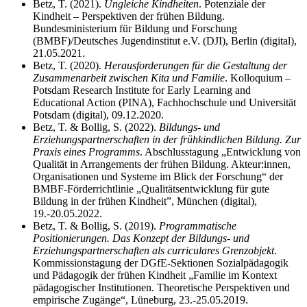
Betz, T. (2021).
Ungleiche Kindheiten
. Potenziale der
Kindheit – Perspektiven der frühen Bildung.
Bundesministerium für Bildung und Forschung
(BMBF)/Deutsches Jugendinstitut e.V. (DJI), Berlin (digital),
21.05.2021.
Betz, T. (2020).
Herausforderungen für die Gestaltung der
Zusammenarbeit zwischen Kita und Familie
. Kolloquium –
Potsdam Research Institute for Early Learning and
Educational Action (PINA), Fachhochschule und Universität
Potsdam (digital), 09.12.2020.
Betz, T. & Bollig, S. (2022).
Bildungs- und
Erziehungspartnerschaften in der frühkindlichen Bildung. Zur
Praxis eines Programms
. Abschlusstagung „Entwicklung von
Qualität in Arrangements der frühen Bildung. Akteur:innen,
Organisationen und Systeme im Blick der Forschung“ der
BMBF-Förderrichtlinie „Qualitätsentwicklung für gute
Bildung in der frühen Kindheit”, München (digital),
19.-20.05.2022.
Betz, T. & Bollig, S. (2019).
Programmatische
Positionierungen. Das Konzept der Bildungs- und
Erziehungspartnerschaften als curriculares Grenzobjekt
.
Kommissionstagung der DGfE-Sektionen Sozialpädagogik
und Pädagogik der frühen Kindheit „Familie im Kontext
pädagogischer Institutionen. Theoretische Perspektiven und
empirische Zugänge“, Lüneburg, 23.-25.05.2019.