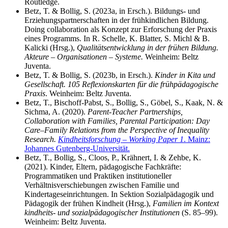
Routledge.
Betz, T. & Bollig, S. (2023a, in Ersch.). Bildungs- und
Erziehungspartnerschaften in der frühkindlichen Bildung.
Doing collaboration als Konzept zur Erforschung der Praxis
eines Programms. In R. Schelle, K. Blatter, S. Michl & B.
Kalicki (Hrsg.),
Qualitätsentwicklung in der frühen Bildung.
Akteure – Organisationen – Systeme.
Weinheim: Beltz
Juventa.
Betz, T. & Bollig, S. (2023b, in Ersch.).
Kinder in Kita und
Gesellschaft. 105 Reflexionskarten für die frühpädagogische
Praxis
. Weinheim: Beltz Juventa.
Betz, T., Bischoff-Pabst, S., Bollig, S., Göbel, S., Kaak, N. &
Sichma, A. (2020).
Parent-Teacher Partnerships,
Collaboration with Families, Parental Participation: Day
Care–Family Relations from the Perspective of Inequality
Research.
Kindheitsforschung – Working Paper 1
. Mainz:
Johannes Gutenberg-Universität.
Betz, T., Bollig, S., Cloos, P., Krähnert, I. & Zehbe, K.
(2021). Kinder, Eltern, pädagogische Fachkräfte:
Programmatiken und Praktiken institutioneller
Verhältnisverschiebungen zwischen Familie und
Kindertageseinrichtungen. In Sektion Sozialpädagogik und
Pädagogik der frühen Kindheit (Hrsg.),
Familien im Kontext
kindheits- und sozialpädagogischer Institutionen
(S. 85–99).
Weinheim: Beltz Juventa.