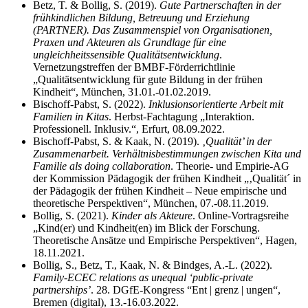
Betz, T. & Bollig, S. (2019).
Gute Partnerschaften in der
frühkindlichen Bildung, Betreuung und Erziehung
(PARTNER). Das Zusammenspiel von Organisationen,
Praxen und Akteuren als Grundlage für eine
ungleichheitssensible Qualitätsentwicklung
.
Vernetzungstreffen der BMBF-Förderrichtlinie
„Qualitätsentwicklung für gute Bildung in der frühen
Kindheit“, München, 31.01.-01.02.2019.
Bischoff-Pabst, S. (2022).
Inklusionsorientierte Arbeit mit
Familien in Kitas
. Herbst-Fachtagung „Interaktion.
Professionell. Inklusiv.“, Erfurt, 08.09.2022.
Bischoff-Pabst, S. & Kaak, N. (2019).
‚Qualität’ in der
Zusammenarbeit. Verhältnisbestimmungen zwischen Kita und
Familie als doing collaboration
. Theorie- und Empirie-AG
der Kommission Pädagogik der frühen Kindheit „‚Qualität´ in
der Pädagogik der frühen Kindheit – Neue empirische und
theoretische Perspektiven“, München, 07.-08.11.2019.
Bollig, S. (2021).
Kinder als Akteure
. Online-Vortragsreihe
„Kind(er) und Kindheit(en) im Blick der Forschung.
Theoretische Ansätze und Empirische Perspektiven“, Hagen,
18.11.2021.
Bollig, S., Betz, T., Kaak, N. & Bindges, A.-L. (2022).
Family-ECEC relations as unequal ‘public-private
partnerships’
. 28. DGfE-Kongress “Ent | grenz | ungen“,
Bremen (digital), 13.-16.03.2022.