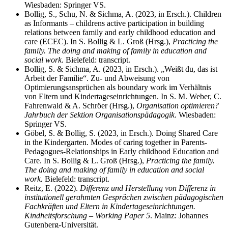
Wiesbaden: Springer VS.
Bollig, S., Schu, N. & Sichma, A. (2023, in Ersch.). Children
as Informants – childrens active participation in building
relations between family and early childhood education and
care (ECEC). In S. Bollig & L. Groß (Hrsg.),
Practicing the
family. The doing and making of family in education and
social work
. Bielefeld: transcript.
Bollig, S. & Sichma, A. (2023, in Ersch.). „Weißt du, das ist
Arbeit der Familie“. Zu- und Abweisung von
Optimierungsansprüchen als boundary work im Verhältnis
von Eltern und Kindertageseinrichtungen. In S. M. Weber, C.
Fahrenwald & A. Schröer (Hrsg.),
Organisation optimieren?
Jahrbuch der Sektion Organisationspädagogik
. Wiesbaden:
Springer VS.
Göbel, S. & Bollig, S. (2023, in Ersch.). Doing Shared Care
in the Kindergarten. Modes of caring together in Parents-
Pedagogues-Relationships in Early childhood Education and
Care. In S. Bollig & L. Groß (Hrsg.),
Practicing the family.
The doing and making of family in education and social
work.
Bielefeld: transcript.
Reitz, E. (2022).
Differenz und Herstellung von Differenz in
institutionell gerahmten Gesprächen zwischen pädagogischen
Fachkräften und Eltern in Kindertageseinrichtungen.
Kindheitsforschung – Working Paper 5
. Mainz: Johannes
Gutenberg-Universität.