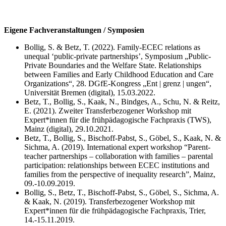
Eigene Fachveranstaltungen / Symposien
Bollig, S. & Betz, T. (2022). Family-ECEC relations as
unequal ‘public-private partnerships’, Symposium „Public-
Private Boundaries and the Welfare State. Relationships
between Families and Early Childhood Education and Care
Organizations“, 28. DGfE-Kongress „Ent | grenz | ungen“,
Universität Bremen (digital), 15.03.2022.
Betz, T., Bollig, S., Kaak, N., Bindges, A., Schu, N. & Reitz,
E. (2021). Zweiter Transferbezogener Workshop mit
Expert*innen für die frühpädagogische Fachpraxis (TWS),
Mainz (digital), 29.10.2021.
Betz, T., Bollig, S., Bischoff-Pabst, S., Göbel, S., Kaak, N. &
Sichma, A. (2019). International expert workshop “Parent-
teacher partnerships – collaboration with families – parental
participation: relationships between ECEC institutions and
families from the perspective of inequality research”, Mainz,
09.-10.09.2019.
Bollig, S., Betz, T., Bischoff-Pabst, S., Göbel, S., Sichma, A.
& Kaak, N. (2019). Transferbezogener Workshop mit
Expert*innen für die frühpädagogische Fachpraxis, Trier,
14.-15.11.2019.