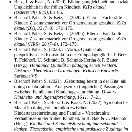
Betz, T. & Kaak, N. (2020). Bildungsungleichheit und soziale
Ungleichheit in der frühen Kindheit.
KiTa aktuell
(Österreich), 8 (5)
, 83–85.
Bischoff-Pabst, S. & Betz, T. (2020a). Eltern – Fachkräfte –
Kinder: Zusammenarbeit vor Ort gemeinsam gestalten.
KiTa
aktuell
(BY), 32 (7–8)
, 172–175.
Bischoff-Pabst, S. & Betz, T. (2020b). Eltern – Fachkräfte –
Kinder: Zusammenarbeit vor Ort gemeinsam gestalten.
KiTa
aktuell (HRS), 28 (7–8)
, 172–175.
Bischoff-Pabst, S.
(2023, in Vorb.). Qualität als
perspektivisches Konstrukt in der Frühpädagogik. In T. Betz,
T. Feldhoff, U. Schmidt, B. Schmidt-Hertha & P. Bauer
(Hrsg.),
Handbuch Qualität in pädagogischen Feldern.
Diskurse. Theoretische Grundlagen. Kritische Entwürfe
.
Springer VS.
Bischoff-Pabst, S. (2021). ‚Geburtstag feiern in der Kita‘ als
doing collaboration – Analysen zu (ungleichen) Passungen
zwischen Familie und Kindertageseinrichtung.
Diskurs
Kindheits- und Jugendforschung, 16 (1)
, 7–21.
Bischoff-Pabst, S., Betz, T. & Kaak, N. (2022). Symbolische
Macht im doing collaboration zwischen
Kindertageseinrichtung und Familie – Verschränkte
Verhältnisse in der frühen Kindheit. In R. Bak & C. Machold
(Hrsg.),
Kindheit und Kindheitsforschung intersektional
denken. Theoretische, empirische und praktische Zugänge im