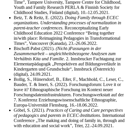
Time”, Tampere University, Tampere Centre for Childhood,
Youth and Family Research PERLA & Finnish Society for
Childhood Studies, Finland (digital), 10.-12.05.2021.
Betz, T. & Reitz, E. (2022).
Doing Family through ECEC
organizations. Understanding processes of normalization in
parent-teacher conferences
. Reconceptualizing Early
Childhood Education 2022 Conference “Being together
in/with place: Reimagining Pedagogies in Transformational
Times”, Vancouver (Kanada), 23.-26.06.2022.
Bischoff-Pabst (2021).
(Nicht-)Passungen in der
Zusammenarbeit – ungleichheitsbezogene Analysen zum
Verhältnis Kita und Familie
. 2. Innsbrucker Fachtagung zur
Elementarpädagogik „Perspektiven auf Bildungsverläufe in
Kindergarten und Grundschule“, Innsbruck (Österreich)
(digital), 24.09.2021.
Bollig, S., Hünersdorf, B., Eßer, F., Machhold, C., Leser, C.,
Bauder, T. & Imeri, S. (2022). Forschungsforum: Love it or
leave it? Ethnographische Forschung im Kontext neuer
Forschungsdateninfrastrukturen. Forschungswerkstatt auf der
7. Konferenz Erziehungswissenschaftliche Ethnographie,
Europa-Universität Flensburg, 16.-18.06.2022.
Göbel, S. (2021).
Practices of Caring and Care perspectives
of pedagogics and parents in ECEC-Institutions
. International
Conference „The making and doing of family in, through and
with education and social work”, Trier, 22.-24.09.2021.