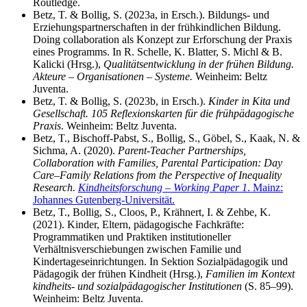
Routledge.
Betz, T. & Bollig, S. (2023a, in Ersch.). Bildungs- und
Erziehungspartnerschaften in der frühkindlichen Bildung.
Doing collaboration als Konzept zur Erforschung der Praxis
eines Programms. In R. Schelle, K. Blatter, S. Michl & B.
Kalicki (Hrsg.),
Qualitätsentwicklung in der frühen Bildung.
Akteure – Organisationen – Systeme.
Weinheim: Beltz
Juventa.
Betz, T. & Bollig, S. (2023b, in Ersch.).
Kinder in Kita und
Gesellschaft. 105 Reflexionskarten für die frühpädagogische
Praxis
. Weinheim: Beltz Juventa.
Betz, T., Bischoff-Pabst, S., Bollig, S., Göbel, S., Kaak, N. &
Sichma, A. (2020).
Parent-Teacher Partnerships,
Collaboration with Families, Parental Participation: Day
Care–Family Relations from the Perspective of Inequality
Research.
Kindheitsforschung – Working Paper 1
. Mainz:
Johannes Gutenberg-Universität.
Betz, T., Bollig, S., Cloos, P., Krähnert, I. & Zehbe, K.
(2021). Kinder, Eltern, pädagogische Fachkräfte:
Programmatiken und Praktiken institutioneller
Verhältnisverschiebungen zwischen Familie und
Kindertageseinrichtungen. In Sektion Sozialpädagogik und
Pädagogik der frühen Kindheit (Hrsg.),
Familien im Kontext
kindheits- und sozialpädagogischer Institutionen
(S. 85–99).
Weinheim: Beltz Juventa.