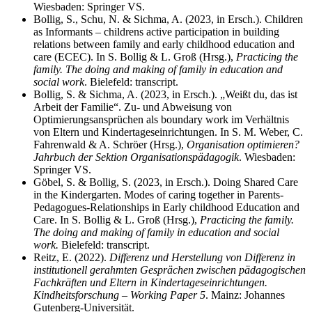
Wiesbaden: Springer VS.
Bollig, S., Schu, N. & Sichma, A. (2023, in Ersch.). Children
as Informants – childrens active participation in building
relations between family and early childhood education and
care (ECEC). In S. Bollig & L. Groß (Hrsg.),
Practicing the
family. The doing and making of family in education and
social work
. Bielefeld: transcript.
Bollig, S. & Sichma, A. (2023, in Ersch.). „Weißt du, das ist
Arbeit der Familie“. Zu- und Abweisung von
Optimierungsansprüchen als boundary work im Verhältnis
von Eltern und Kindertageseinrichtungen. In S. M. Weber, C.
Fahrenwald & A. Schröer (Hrsg.),
Organisation optimieren?
Jahrbuch der Sektion Organisationspädagogik
. Wiesbaden:
Springer VS.
Göbel, S. & Bollig, S. (2023, in Ersch.). Doing Shared Care
in the Kindergarten. Modes of caring together in Parents-
Pedagogues-Relationships in Early childhood Education and
Care. In S. Bollig & L. Groß (Hrsg.),
Practicing the family.
The doing and making of family in education and social
work.
Bielefeld: transcript.
Reitz, E. (2022).
Differenz und Herstellung von Differenz in
institutionell gerahmten Gesprächen zwischen pädagogischen
Fachkräften und Eltern in Kindertageseinrichtungen.
Kindheitsforschung – Working Paper 5
. Mainz: Johannes
Gutenberg-Universität.