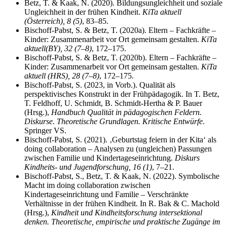
Betz, T. & Kaak, N. (2020). Bildungsungleichheit und soziale
Ungleichheit in der frühen Kindheit.
KiTa aktuell
(Österreich), 8 (5)
, 83–85.
Bischoff-Pabst, S. & Betz, T. (2020a). Eltern – Fachkräfte –
Kinder: Zusammenarbeit vor Ort gemeinsam gestalten.
KiTa
aktuell
(BY), 32 (7–8)
, 172–175.
Bischoff-Pabst, S. & Betz, T. (2020b). Eltern – Fachkräfte –
Kinder: Zusammenarbeit vor Ort gemeinsam gestalten.
KiTa
aktuell (HRS), 28 (7–8)
, 172–175.
Bischoff-Pabst, S.
(2023, in Vorb.). Qualität als
perspektivisches Konstrukt in der Frühpädagogik. In T. Betz,
T. Feldhoff, U. Schmidt, B. Schmidt-Hertha & P. Bauer
(Hrsg.),
Handbuch Qualität in pädagogischen Feldern.
Diskurse. Theoretische Grundlagen. Kritische Entwürfe
.
Springer VS.
Bischoff-Pabst, S. (2021). ‚Geburtstag feiern in der Kita‘ als
doing collaboration – Analysen zu (ungleichen) Passungen
zwischen Familie und Kindertageseinrichtung.
Diskurs
Kindheits- und Jugendforschung, 16 (1)
, 7–21.
Bischoff-Pabst, S., Betz, T. & Kaak, N. (2022). Symbolische
Macht im doing collaboration zwischen
Kindertageseinrichtung und Familie – Verschränkte
Verhältnisse in der frühen Kindheit. In R. Bak & C. Machold
(Hrsg.),
Kindheit und Kindheitsforschung intersektional
denken. Theoretische, empirische und praktische Zugänge im