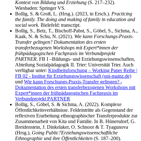
Kontext von Bildung und Erziehung
(S. 217–232).
Wiesbaden: Springer VS.
Bollig, S. & Groß, L. (Hrsg.). (2023, in Ersch.).
Practicing
the family. The doing and making of family in education and
social work.
Bielefeld: transcript.
Bollig, S., Betz, T., Bischoff-Pabst, S., Göbel, S., Sichma, A.,
Kaak, N. & Schu, N. (2021).
Wie kann Forschungs-Praxis-
Transfer gelingen? Dokumentation des ersten
transferbezogenen Workshops mit Expert*innen der
frühpädagogischen Fachpraxis im Verbundprojekt
PARTNER
. FB I –Bildungs- und Erziehungswissenschaften,
Abteilung Sozialpädagogik II. Trier: Universität Trier. Auch
verfügbar unter:
Kindheitsforschung – Working Paper Reihe |
FB 02 - Institut für Erziehungswissenschaft (uni-mainz.de)
und
Wie kann Forschungs-Praxis-Transfer gelingen? -
Dokumentation des ersten transferbezogenen Workshops mit
Expert*innen der frühpädagogischen Fachpraxis im
Verbundprojekt PARTNER
Bollig, S., Göbel, S. & Sichma, A. (2022). Komplexe
Öffentlichkeitsverhältnisse. Feldeintritte als Gegenstand der
reflexiven Erarbeitung ethnographischer Transferprodukte zur
Zusammenarbeit von Kita und Familie. In B. Hünersdorf, G.
Breidenstein, J. Dinkelaker, O. Schnoor & T. Tyagunova
(Hrsg.),
Going Public?
Erziehungswissenschaftliche
Ethnographie und ihre Öffentlichkeiten
(S. 187–200)
.