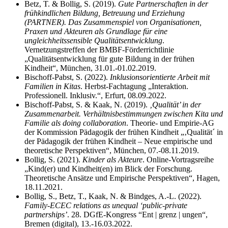
Betz, T. & Bollig, S. (2019).
Gute Partnerschaften in der
frühkindlichen Bildung, Betreuung und Erziehung
(PARTNER). Das Zusammenspiel von Organisationen,
Praxen und Akteuren als Grundlage für eine
ungleichheitssensible Qualitätsentwicklung
.
Vernetzungstreffen der BMBF-Förderrichtlinie
„Qualitätsentwicklung für gute Bildung in der frühen
Kindheit“, München, 31.01.-01.02.2019.
Bischoff-Pabst, S. (2022).
Inklusionsorientierte Arbeit mit
Familien in Kitas
. Herbst-Fachtagung „Interaktion.
Professionell. Inklusiv.“, Erfurt, 08.09.2022.
Bischoff-Pabst, S. & Kaak, N. (2019).
‚Qualität’ in der
Zusammenarbeit. Verhältnisbestimmungen zwischen Kita und
Familie als doing collaboration
. Theorie- und Empirie-AG
der Kommission Pädagogik der frühen Kindheit „‚Qualität´ in
der Pädagogik der frühen Kindheit – Neue empirische und
theoretische Perspektiven“, München, 07.-08.11.2019.
Bollig, S. (2021).
Kinder als Akteure
. Online-Vortragsreihe
„Kind(er) und Kindheit(en) im Blick der Forschung.
Theoretische Ansätze und Empirische Perspektiven“, Hagen,
18.11.2021.
Bollig, S., Betz, T., Kaak, N. & Bindges, A.-L. (2022).
Family-ECEC relations as unequal ‘public-private
partnerships’
. 28. DGfE-Kongress “Ent | grenz | ungen“,
Bremen (digital), 13.-16.03.2022.