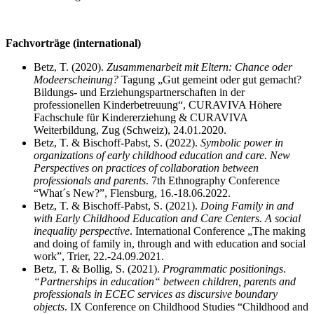
Fachvorträge (international)
Betz, T. (2020).
Zusammenarbeit mit Eltern: Chance oder
Modeerscheinung?
Tagung „Gut gemeint oder gut gemacht?
Bildungs- und Erziehungspartnerschaften in der
professionellen Kinderbetreuung“, CURAVIVA Höhere
Fachschule für Kindererziehung & CURAVIVA
Weiterbildung, Zug (Schweiz), 24.01.2020.
Betz, T. & Bischoff-Pabst, S. (2022).
Symbolic power in
organizations of early childhood education and care. New
Perspectives on practices of collaboration between
professionals and parents
. 7th Ethnography Conference
“What´s New?”, Flensburg, 16.-18.06.2022.
Betz, T. & Bischoff-Pabst, S. (2021).
Doing Family in and
with Early Childhood Education and Care Centers. A social
inequality perspective
. International Conference „The making
and doing of family in, through and with education and social
work”, Trier, 22.-24.09.2021.
Betz, T. & Bollig, S. (2021).
Programmatic positionings
.
“
Partnerships in education“ between children, parents and
professionals in ECEC services as discursive boundary
objects
. IX Conference on Childhood Studies “Childhood and