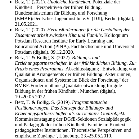
Betz, T. (2021).
Ungleiche Kindheiten
. Potenziale der
Kindheit – Perspektiven der frühen Bildung.
Bundesministerium für Bildung und Forschung
(BMBF)/Deutsches Jugendinstitut e.V. (DJI), Berlin (digital),
21.05.2021.
Betz, T. (2020).
Herausforderungen für die Gestaltung der
Zusammenarbeit zwischen Kita und Familie
. Kolloquium –
Potsdam Research Institute for Early Learning and
Educational Action (PINA), Fachhochschule und Universität
Potsdam (digital), 09.12.2020.
Betz, T. & Bollig, S. (2022).
Bildungs- und
Erziehungspartnerschaften in der frühkindlichen Bildung. Zur
Praxis eines Programms
. Abschlusstagung „Entwicklung von
Qualität in Arrangements der frühen Bildung. Akteur:innen,
Organisationen und Systeme im Blick der Forschung“ der
BMBF-Förderrichtlinie „Qualitätsentwicklung für gute
Bildung in der frühen Kindheit”, München (digital),
19.-20.05.2022.
Betz, T. & Bollig, S. (2019).
Programmatische
Positionierungen. Das Konzept der Bildungs- und
Erziehungspartnerschaften als curriculares Grenzobjekt
.
Kommissionstagung der DGfE-Sektionen Sozialpädagogik
und Pädagogik der frühen Kindheit „Familie im Kontext
pädagogischer Institutionen. Theoretische Perspektiven und
empirische Zugänge“, Lüneburg, 23.-25.05.2019.