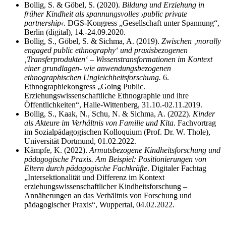
Bollig, S. & Göbel, S. (2020).
Bildung und Erziehung in
früher Kindheit als spannungsvolles ›public private
partnership‹
. DGS-Kongress „Gesellschaft unter Spannung“,
Berlin (digital), 14.-24.09.2020.
Bollig, S., Göbel, S. & Sichma, A. (2019).
Zwischen ‚morally
engaged public ethnography‘ und praxisbezogenen
‚Transferprodukten‘ – Wissenstransformationen im Kontext
einer grundlagen- wie anwendungsbezogenen
ethnographischen Ungleichheitsforschung.
6.
Ethnographiekongress „Going Public.
Erziehungswissenschaftliche Ethnographie und ihre
Öffentlichkeiten“, Halle-Wittenberg, 31.10.-02.11.2019.
Bollig, S., Kaak, N., Schu, N. & Sichma, A. (2022).
Kinder
als Akteure im Verhältnis von Familie und Kita
. Fachvortrag
im Sozialpädagogischen Kolloquium (Prof. Dr. W. Thole),
Universität Dortmund, 01.02.2022.
Kämpfe, K. (2022).
Armutsbezogene Kindheitsforschung und
pädagogische Praxis. Am Beispiel: Positionierungen von
Eltern durch pädagogische Fachkräfte
. Digitaler Fachtag
„Intersektionalität und Differenz im Kontext
erziehungswissenschaftlicher Kindheitsforschung –
Annäherungen an das Verhältnis von Forschung und
pädagogischer Praxis“, Wuppertal, 04.02.2022.