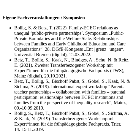
Eigene Fachveranstaltungen / Symposien
Bollig, S. & Betz, T. (2022). Family-ECEC relations as
unequal ‘public-private partnerships’, Symposium „Public-
Private Boundaries and the Welfare State. Relationships
between Families and Early Childhood Education and Care
Organizations“, 28. DGfE-Kongress „Ent | grenz | ungen“,
Universität Bremen (digital), 15.03.2022.
Betz, T., Bollig, S., Kaak, N., Bindges, A., Schu, N. & Reitz,
E. (2021). Zweiter Transferbezogener Workshop mit
Expert*innen für die frühpädagogische Fachpraxis (TWS),
Mainz (digital), 29.10.2021.
Betz, T., Bollig, S., Bischoff-Pabst, S., Göbel, S., Kaak, N. &
Sichma, A. (2019). International expert workshop “Parent-
teacher partnerships – collaboration with families – parental
participation: relationships between ECEC institutions and
families from the perspective of inequality research”, Mainz,
09.-10.09.2019.
Bollig, S., Betz, T., Bischoff-Pabst, S., Göbel, S., Sichma, A.
& Kaak, N. (2019). Transferbezogener Workshop mit
Expert*innen für die frühpädagogische Fachpraxis, Trier,
14.-15.11.2019.