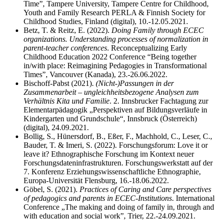
Time”, Tampere University, Tampere Centre for Childhood,
Youth and Family Research PERLA & Finnish Society for
Childhood Studies, Finland (digital), 10.-12.05.2021.
Betz, T. & Reitz, E. (2022).
Doing Family through ECEC
organizations. Understanding processes of normalization in
parent-teacher conferences
. Reconceptualizing Early
Childhood Education 2022 Conference “Being together
in/with place: Reimagining Pedagogies in Transformational
Times”, Vancouver (Kanada), 23.-26.06.2022.
Bischoff-Pabst (2021).
(Nicht-)Passungen in der
Zusammenarbeit – ungleichheitsbezogene Analysen zum
Verhältnis Kita und Familie
. 2. Innsbrucker Fachtagung zur
Elementarpädagogik „Perspektiven auf Bildungsverläufe in
Kindergarten und Grundschule“, Innsbruck (Österreich)
(digital), 24.09.2021.
Bollig, S., Hünersdorf, B., Eßer, F., Machhold, C., Leser, C.,
Bauder, T. & Imeri, S. (2022). Forschungsforum: Love it or
leave it? Ethnographische Forschung im Kontext neuer
Forschungsdateninfrastrukturen. Forschungswerkstatt auf der
7. Konferenz Erziehungswissenschaftliche Ethnographie,
Europa-Universität Flensburg, 16.-18.06.2022.
Göbel, S. (2021).
Practices of Caring and Care perspectives
of pedagogics and parents in ECEC-Institutions
. International
Conference „The making and doing of family in, through and
with education and social work”, Trier, 22.-24.09.2021.