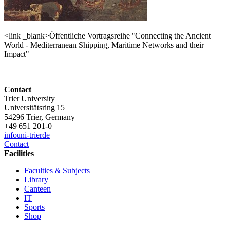
<link _blank>Öffentliche Vortragsreihe "Connecting the Ancient
World - Mediterranean Shipping, Maritime Networks and their
Impact"
Contact
Trier University
Universitätsring 15
54296 Trier, Germany
+49 651 201-0
info
uni-trier
de
Contact
Facilities
Faculties & Subjects
Library
Canteen
IT
Sports
Shop