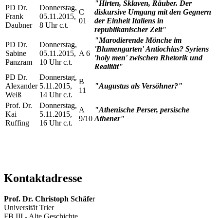
"Hirten, Sklaven, Räuber. Der
PD Dr.
Donnerstag,
C
diskursive Umgang mit den Gegnern
Frank
05.11.2015,
01
der Einheit Italiens in
Daubner
8 Uhr c.t.
republikanischer Zeit"
"Marodierende Mönche im
PD Dr.
Donnerstag,
'Blumengarten' Antiochias? Syriens
Sabine
05.11.2015,
A 6
'holy men' zwischen Rhetorik und
Panzram
10 Uhr c.t.
Realität"
PD Dr.
Donnerstag,
B
Alexander
5.11.2015,
"Augustus als Versöhner?"
11
Weiß
14 Uhr c.t.
Prof. Dr.
Donnerstag,
A
"Athenische Perser, persische
Kai
5.11.2015,
9/10
Athener"
Ruffing
16 Uhr c.t.
Kontaktadresse
Prof. Dr. Christoph Schäfe
r
Universität Trier
FB III - Alte Geschichte