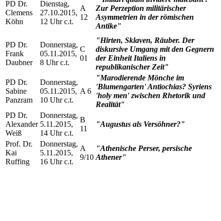
PD Dr.
Dienstag,
A
Zur Perzeption militärischer
Clemens
27.10.2015,
12
Asymmetrien in der römischen
Köhn
12 Uhr c.t.
Antike"
"Hirten, Sklaven, Räuber. Der
PD Dr.
Donnerstag,
C
diskursive Umgang mit den Gegnern
Frank
05.11.2015,
01
der Einheit Italiens in
Daubner
8 Uhr c.t.
republikanischer Zeit"
"Marodierende Mönche im
PD Dr.
Donnerstag,
'Blumengarten' Antiochias? Syriens
Sabine
05.11.2015,
A 6
'holy men' zwischen Rhetorik und
Panzram
10 Uhr c.t.
Realität"
PD Dr.
Donnerstag,
B
Alexander
5.11.2015,
"Augustus als Versöhner?"
11
Weiß
14 Uhr c.t.
Prof. Dr.
Donnerstag,
A
"Athenische Perser, persische
Kai
5.11.2015,
9/10
Athener"
Ruffing
16 Uhr c.t.